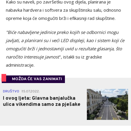
Kako su naveli, po završetku ovog dijela, planirana je
nabavka hardvera i softvera za skupštinsku salu, odnosno
opreme koja će omogućiti brži i efikasniji rad skupštine.
"Biće nabavljene jedinice preko kojih se odbornici mogu
javljati, a planirani su i veći LED displeji, kao i sistem koji će
omogućiti brži i jednostavniji uvid u rezultate glasanja, što
naročito interesuje javnost
", istakli su iz gradske
administracije.
MOŽDA ĆE VAS ZANIMATI
0
DRUŠTVO
15.07.2022.
|
I ovog ljeta: Glavna banjalučka
ulica vikendima samo za pješake