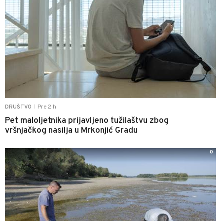
Pre 2 h
DRUŠTVO
|
Pet maloljetnika prijavljeno tužilaštvu zbog
vršnjačkog nasilja u Mrkonjić Gradu
0