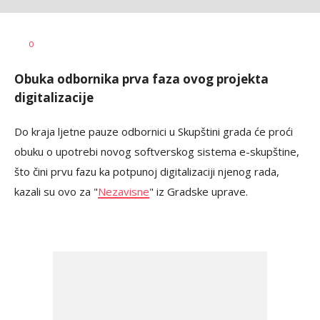
Vesna
AUTOR
0
Kerkez
Obuka odbornika prva faza ovog projekta
digitalizacije
Do kraja ljetne pauze odbornici u Skupštini grada će proći
obuku o upotrebi novog softverskog sistema e-skupštine,
što čini prvu fazu ka potpunoj digitalizaciji njenog rada,
kazali su ovo za "
Nezavisne
" iz Gradske uprave.