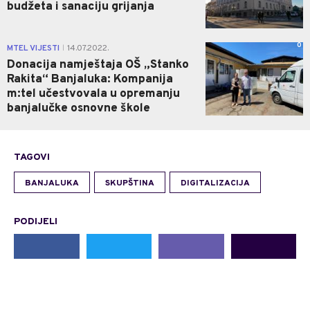
budžeta i sanaciju grijanja
0
MTEL VIJESTI
14.07.2022.
|
Donacija namještaja OŠ „Stanko
Rakita“ Banjaluka: Kompanija
m:tel učestvovala u opremanju
banjalučke osnovne škole
TAGOVI
BANJALUKA
SKUPŠTINA
DIGITALIZACIJA
PODIJELI