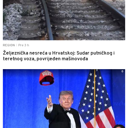
Pre 3 h
REGION
|
Željeznička nesreća u Hrvatskoj: Sudar putničkog i
teretnog voza, povrijeđen mašinovođa
0