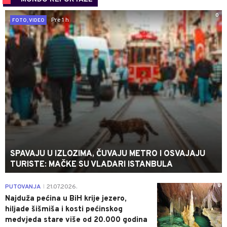
0
Pre 1 h
FOTO, VIDEO
SPAVAJU U IZLOZIMA, ČUVAJU METRO I OSVAJAJU
TURISTE: MAČKE SU VLADARI ISTANBULA
0
PUTOVANJA
21.07.2026.
|
Najduža pećina u BiH krije jezero,
hiljade šišmiša i kosti pećinskog
medvjeda stare više od 20.000 godina