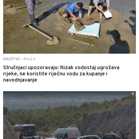
Pre 2 h
DRUŠTVO
|
Stručnjaci upozoravaju: Nizak vodostaj ugrožava
rijeke, ne koristite riječnu vodu za kupanje i
navodnjavanje
0