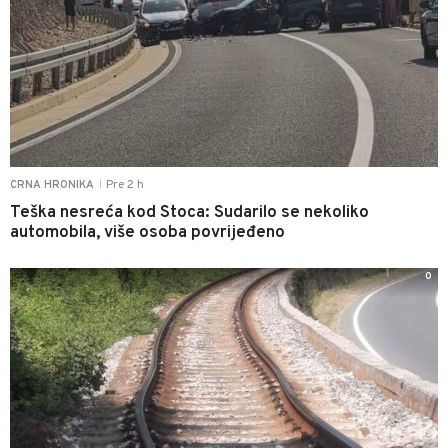
Pre 2 h
CRNA HRONIKA
|
Teška nesreća kod Stoca: Sudarilo se nekoliko
automobila, više osoba povrijeđeno
0