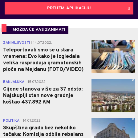
PREUZMI APLIKACIJU
MOŽDA ĆE VAS ZANIMATI
0
ZANIMLJIVOSTI
14.07.2022.
|
Teleportovali smo se u stara
vremena: Evo kako je izgledala
velika rasprodaja gramofonskih
ploča na Mejdanu (FOTO/VIDEO)
0
BANJALUKA
15.07.2022.
|
Cijene stanova više za 37 odsto:
Najskuplji stan nove gradnje
koštao 437.892 KM
0
POLITIKA
14.07.2022.
|
Skupština grada bez nekoliko
tačaka: Komisija odbila rebalans