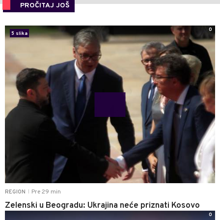
PROČITAJ JOŠ
0
5 slika
Pre 29 min
REGION
|
Zelenski u Beogradu: Ukrajina neće priznati Kosovo
0