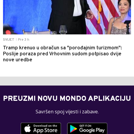
Pre 3 h
SVIJET
|
Tramp krenuo u obračun sa "porođajnim turizmom":
Poslije poraza pred Vrhovnim sudom potpisao dvije
nove uredbe
PREUZMI NOVU MONDO APLIKACIJU
Savršen spoj vijesti i zabave.