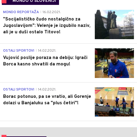
MONDO U SLOVENIJI
4
MONDO REPORTAŽA
16.02.2021.
|
"Socijalističko čudo nostalgično za
Jugoslavijom": Velenje je izgubilo naziv,
ali je u duši ostalo Titovo!
1
OSTALI SPORTOVI
14.02.2021.
|
Vujović poslije poraza na debiju: Igrači
Borca kasno shvatili da mogu!
3
OSTALI SPORTOVI
14.02.2021.
|
Borac potonuo, pa se vratio, ali Gorenje
dolazi u Banjaluku sa "plus četiri"!