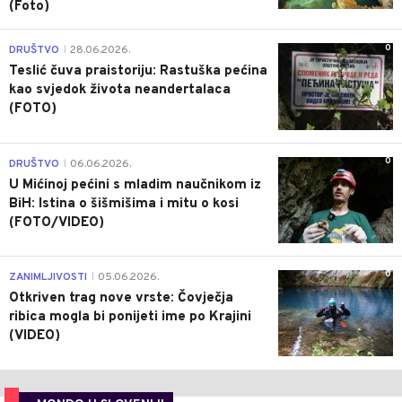
(Foto)
0
DRUŠTVO
28.06.2026.
|
Teslić čuva praistoriju: Rastuška pećina
kao svjedok života neandertalaca
(FOTO)
0
DRUŠTVO
06.06.2026.
|
U Mićinoj pećini s mladim naučnikom iz
BiH: Istina o šišmišima i mitu o kosi
(FOTO/VIDEO)
0
ZANIMLJIVOSTI
05.06.2026.
|
Otkriven trag nove vrste: Čovječja
ribica mogla bi ponijeti ime po Krajini
(VIDEO)