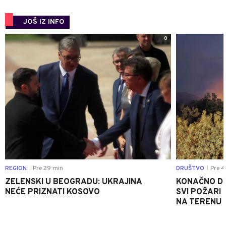
JOŠ IZ INFO
0
REGION
Pre 29 min
DRUŠTVO
Pre 4
|
|
ZELENSKI U BEOGRADU: UKRAJINA
KONAČNO DO
NEĆE PRIZNATI KOSOVO
SVI POŽARI 
NA TERENU 