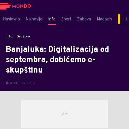
Naslovna
Najnovije
Info
Sport
Zabava
Magazin
M
Info
Društvo
Banjaluka: Digitalizacija od
septembra, dobićemo e-
skupštinu
16.07.2022. / 12:06