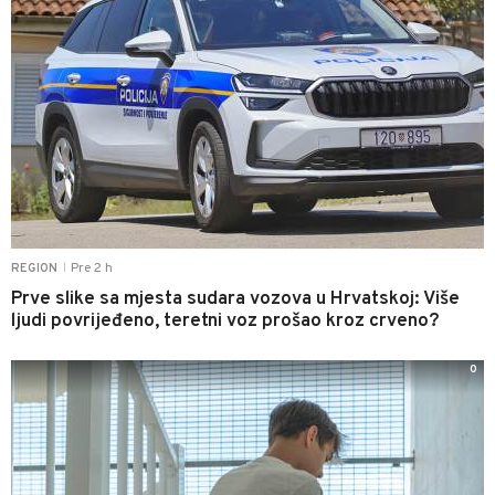
Pre 2 h
REGION
|
Prve slike sa mjesta sudara vozova u Hrvatskoj: Više
ljudi povrijeđeno, teretni voz prošao kroz crveno?
0