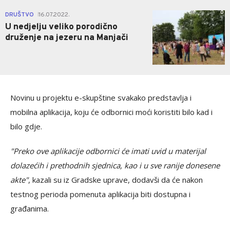
0
DRUŠTVO
16.07.2022.
|
U nedjelju veliko porodično
druženje na jezeru na Manjači
Novinu u projektu e-skupštine svakako predstavlja i
mobilna aplikacija, koju će odbornici moći koristiti bilo kad i
bilo gdje.
"Preko ove aplikacije odbornici će imati uvid u materijal
dolazećih i prethodnih sjednica, kao i u sve ranije donesene
akte"
, kazali su iz Gradske uprave, dodavši da će nakon
testnog perioda pomenuta aplikacija biti dostupna i
građanima.