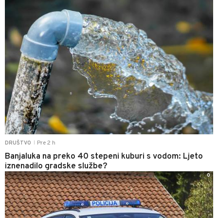
Pre 2 h
DRUŠTVO
|
Banjaluka na preko 40 stepeni kuburi s vodom: Ljeto
iznenadilo gradske službe?
0