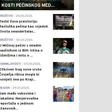
KOSTI PEĆINSKOG MED...
0
DRUŠTVO
28.06.2026.
|
Teslić čuva praistoriju:
Rastuška pećina kao svjedok
života neandertalac...
0
DRUŠTVO
06.06.2026.
|
U Mićinoj pećini s mladim
naučnikom iz BiH: Istina o
šišmišima i mitu o ...
0
ZANIMLJIVOSTI
05.06.2026.
|
Otkriven trag nove vrste:
Čovječja ribica mogla bi
ponijeti ime po Kraji...
0
REGION
29.05.2026.
|
Sam među vukovima i
šakalima: Nevjerovatna
reportaža o jedinom
stanovnik...