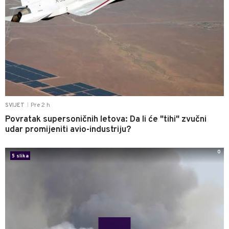
Pre 2 h
SVIJET
|
Povratak supersoničnih letova: Da li će "tihi" zvučni
udar promijeniti avio-industriju?
0
5 slika