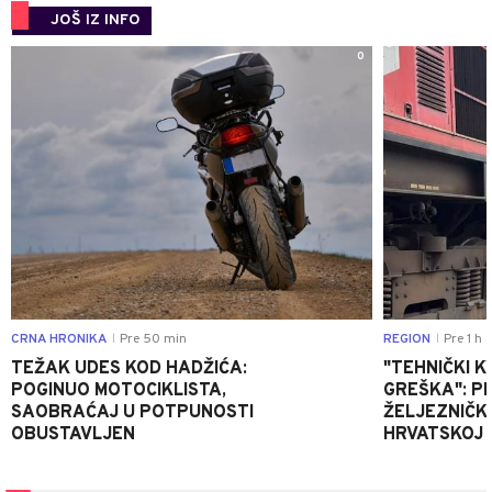
JOŠ IZ INFO
0
CRNA HRONIKA
Pre 50 min
REGION
Pre 1 h
|
|
TEŽAK UDES KOD HADŽIĆA:
"TEHNIČKI K
POGINUO MOTOCIKLISTA,
GREŠKA": P
SAOBRAĆAJ U POTPUNOSTI
ŽELJEZNIČK
OBUSTAVLJEN
HRVATSKOJ