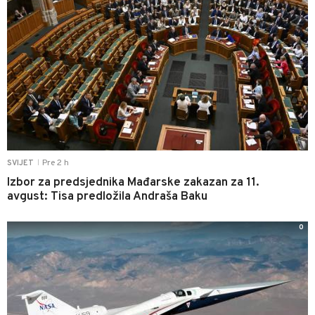
Pre 2 h
SVIJET
|
Izbor za predsjednika Mađarske zakazan za 11.
avgust: Tisa predložila Andraša Baku
0