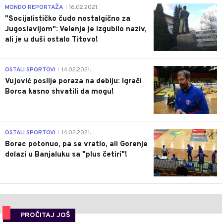
4
MONDO REPORTAŽA
16.02.2021.
|
"Socijalističko čudo nostalgično za
Jugoslavijom": Velenje je izgubilo naziv,
ali je u duši ostalo Titovo!
1
OSTALI SPORTOVI
14.02.2021.
|
Vujović poslije poraza na debiju: Igrači
Borca kasno shvatili da mogu!
3
OSTALI SPORTOVI
14.02.2021.
|
Borac potonuo, pa se vratio, ali Gorenje
dolazi u Banjaluku sa "plus četiri"!
PROČITAJ JOŠ