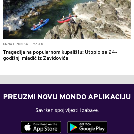
Pre 3 h
CRNA HRONIKA
|
Tragedija na popularnom kupalištu: Utopio se 24-
godišnji mladić iz Zavidovića
PREUZMI NOVU MONDO APLIKACIJU
Savršen spoj vijesti i zabave.