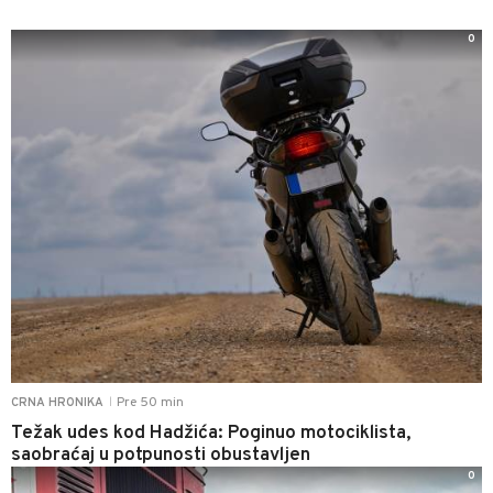
0
Pre 50 min
CRNA HRONIKA
|
Težak udes kod Hadžića: Poginuo motociklista,
saobraćaj u potpunosti obustavljen
0