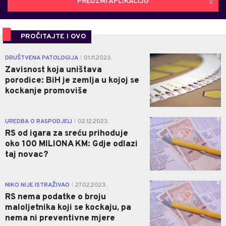
PREUZMI APLIKACIJU
PROČITAJTE I OVO
0
DRUŠTVENA PATOLOGIJA
01.11.2023.
|
Zavisnost koja uništava
porodice: BiH je zemlja u kojoj se
kockanje promoviše
0
UREDBA O RASPODJELI
02.12.2023.
|
RS od igara za sreću prihoduje
oko 100 MILIONA KM: Gdje odlazi
taj novac?
0
NIKO NIJE ISTRAŽIVAO
27.02.2023.
|
RS nema podatke o broju
maloljetnika koji se kockaju, pa
nema ni preventivne mjere