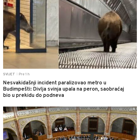
Pre 1 h
SVIJET
|
Nesvakidašnji incident paralizovao metro u
Budimpešti: Divlja svinja upala na peron, saobraćaj
bio u prekidu do podneva
0