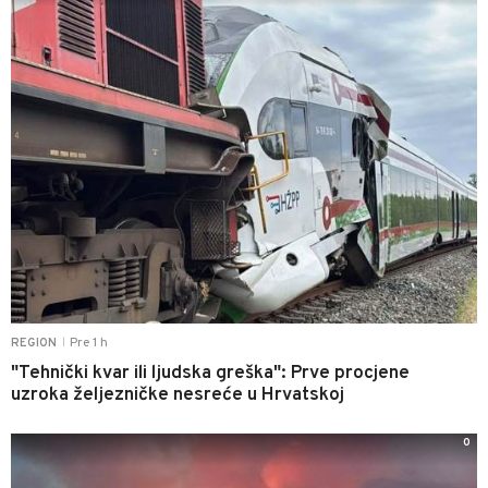
Pre 1 h
REGION
|
"Tehnički kvar ili ljudska greška": Prve procjene
uzroka željezničke nesreće u Hrvatskoj
0