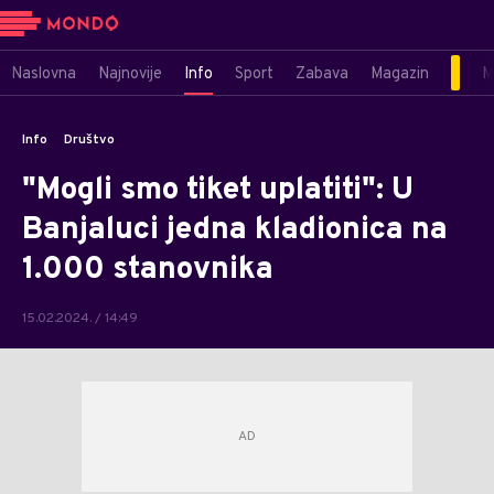
Naslovna
Najnovije
Info
Sport
Zabava
Magazin
M
Info
Društvo
"Mogli smo tiket uplatiti": U
Banjaluci jedna kladionica na
1.000 stanovnika
15.02.2024. / 14:49