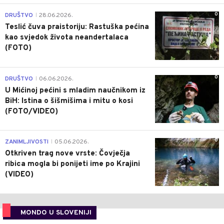
0
DRUŠTVO
28.06.2026.
|
Teslić čuva praistoriju: Rastuška pećina
kao svjedok života neandertalaca
(FOTO)
0
DRUŠTVO
06.06.2026.
|
U Mićinoj pećini s mladim naučnikom iz
BiH: Istina o šišmišima i mitu o kosi
(FOTO/VIDEO)
0
ZANIMLJIVOSTI
05.06.2026.
|
Otkriven trag nove vrste: Čovječja
ribica mogla bi ponijeti ime po Krajini
(VIDEO)
MONDO U SLOVENIJI