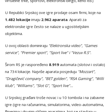
virtuelne trke, sportovi, elektronski bingo, keno itd.)
U Republici Srpskoj ove igre prodaje osam firmi, koje na
1.482 lokacije
imaju
2.962 aparata
. Aparati za
elektronske igre često se nalaze u ugostiteljskim
objektima.
U ovoj oblasti dominiraju
"Elektronska video", "Games
service", "Premier sport", "Sport live" i "Vezuv R.S".
Širom RS je raspoređeno
8.919
automata (slotovi i ostalo)
na 734 lokacije. Najviše aparata posjeduju
"Mozzart",
"Dragičević company", "BET golden", "RSA Gaming", "Willi
klub", "Williams", "Slot G", "Sport live"...
U Srpskoj građani troše novac i u 10 tombola i na zabavne
igre (igre na računarima, simulatorima, video-automatima,
fliperima i drugim sličnim aparatima, koji se stavljaju u