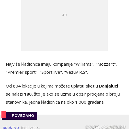
Najviše kladionica imaju kompanije "Williams", "Mozzart",
"Premier sport", "Sport live", "Vezuv R.S".
Od 804 lokacije u kojima možete uplatiti tiket u
Banjaluci
se nalazi
180,
što je ako se uzme u obzir procjena o broju
stanovnika, jedna kladionica na oko 1.000 građana.
POVEZANO
3
DRUŠTVO
13.02.2024.
|