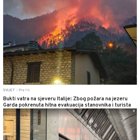
Pre 1 h
SVIJET
|
Bukti vatra na sjeveru Italije: Zbog požara na jezeru
Garda pokrenuta hitna evakuacija stanovnika i turista
0