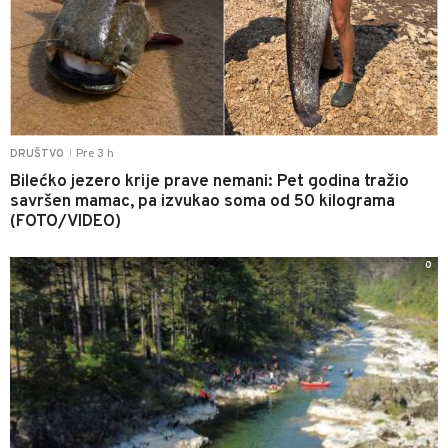
Pre 3 h
DRUŠTVO
|
Bilećko jezero krije prave nemani: Pet godina tražio
savršen mamac, pa izvukao soma od 50 kilograma
(FOTO/VIDEO)
0