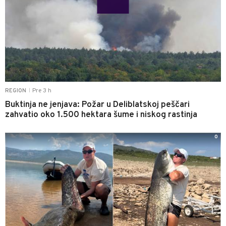
Pre 3 h
REGION
|
Buktinja ne jenjava: Požar u Deliblatskoj peščari
zahvatio oko 1.500 hektara šume i niskog rastinja
0