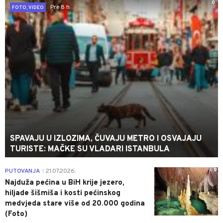
0
Pre 8 h
FOTO, VIDEO
SPAVAJU U IZLOZIMA, ČUVAJU METRO I OSVAJAJU
TURISTE: MAČKE SU VLADARI ISTANBULA
0
PUTOVANJA
21.07.2026.
|
Najduža pećina u BiH krije jezero,
hiljade šišmiša i kosti pećinskog
medvjeda stare više od 20.000 godina
(Foto)