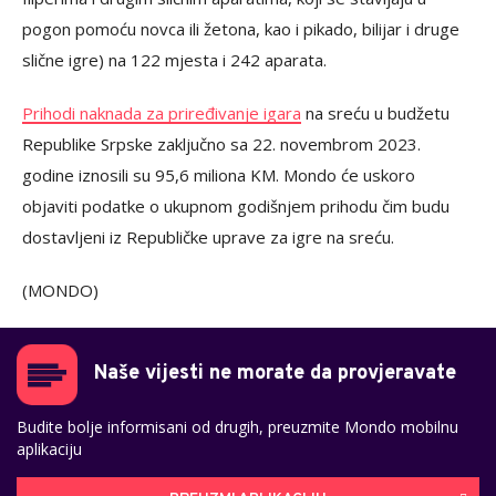
pogon pomoću novca ili žetona, kao i pikado, bilijar i druge
slične igre) na 122 mjesta i 242 aparata.
Prihodi naknada za priređivanje igara
na sreću u budžetu
Republike Srpske zaključno sa 22. novembrom 2023.
godine iznosili su 95,6 miliona KM. Mondo će uskoro
objaviti podatke o ukupnom godišnjem prihodu čim budu
dostavljeni iz Republičke uprave za igre na sreću.
(MONDO)
Naše vijesti ne morate da provjeravate
Budite bolje informisani od drugih, preuzmite Mondo mobilnu
aplikaciju