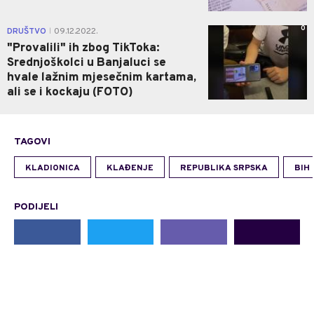
0
DRUŠTVO
09.12.2022.
|
"Provalili" ih zbog TikToka:
Srednjoškolci u Banjaluci se
hvale lažnim mjesečnim kartama,
ali se i kockaju (FOTO)
TAGOVI
KLADIONICA
KLAĐENJE
REPUBLIKA SRPSKA
BIH
PODIJELI