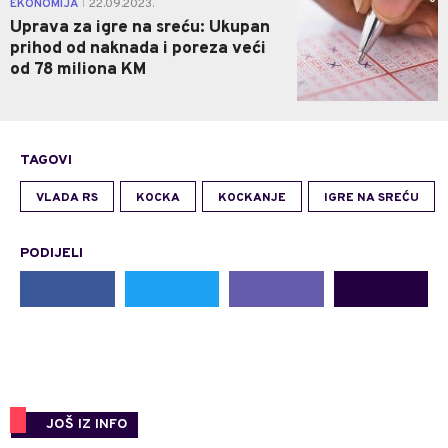
EKONOMIJA
22.09.2023.
|
Uprava za igre na sreću: Ukupan
prihod od naknada i poreza veći
od 78 miliona KM
TAGOVI
VLADA RS
KOCKA
KOCKANJE
IGRE NA SREĆU
PODIJELI
JOŠ IZ INFO