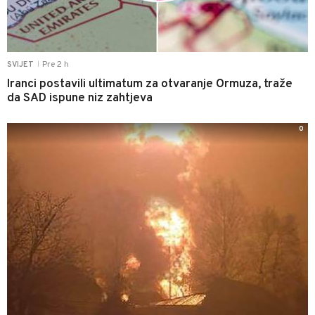
Pre 2 h
SVIJET
|
Iranci postavili ultimatum za otvaranje Ormuza, traže
da SAD ispune niz zahtjeva
0