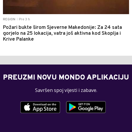
Pre 3 h
REGION
|
Požari bukte širom Sjeverne Makedonije: Za 24 sata
gorjelo na 25 lokacija, vatra još aktivna kod Skoplja i
Krive Palanke
PREUZMI NOVU MONDO APLIKACIJU
Savršen spoj vijesti i zabave.