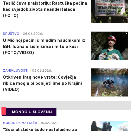
Teslić čuva praistoriju: Rastuška pećina
kao svjedok života neandertalaca
(FOTO)
0
DRUŠTVO
06.06.2026.
|
U Mićinoj pećini s mladim naučnikom iz
BiH: Istina o šišmišima i mitu o kosi
(FOTO/VIDEO)
0
ZANIMLJIVOSTI
05.06.2026.
|
Otkriven trag nove vrste: Čovječja
ribica mogla bi ponijeti ime po Krajini
(VIDEO)
MONDO U SLOVENIJI
4
MONDO REPORTAŽA
16.02.2021.
|
"Socijalističko čudo nostalgično za