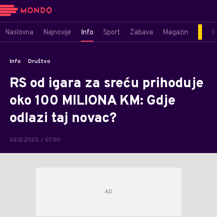
Naslovna
Najnovije
Info
Sport
Zabava
Magazin
M
Info
Društvo
RS od igara za sreću prihoduje
oko 100 MILIONA KM: Gdje
odlazi taj novac?
02.12.2023. / 07:00