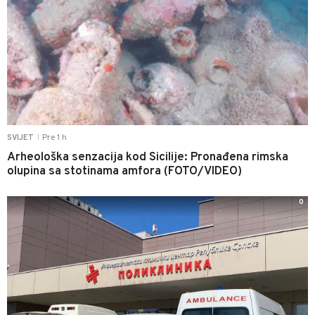
Pre 1 h
SVIJET
|
Arheološka senzacija kod Sicilije: Pronađena rimska
olupina sa stotinama amfora (FOTO/VIDEO)
0