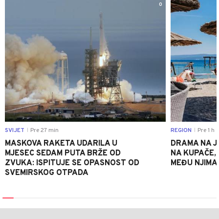
0
SVIJET
Pre 27 min
REGION
Pre 1 h
|
|
MASKOVA RAKETA UDARILA U
DRAMA NA J
MJESEC SEDAM PUTA BRŽE OD
NA KUPAČE, 
ZVUKA: ISPITUJE SE OPASNOST OD
MEĐU NJIMA 
SVEMIRSKOG OTPADA