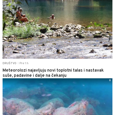
Pre 1 h
DRUŠTVO
|
Meteorolozi najavljuju novi toplotni talas i nastavak
suše, padavine i dalje na čekanju
0