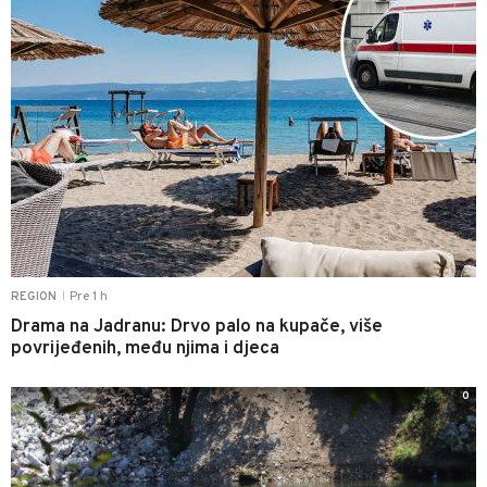
Pre 1 h
REGION
|
Drama na Jadranu: Drvo palo na kupače, više
povrijeđenih, među njima i djeca
0