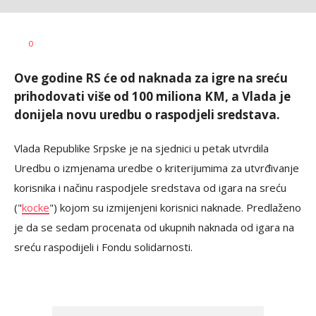
Željko
AUTOR
0
Svitlica
Ove godine RS će od naknada za igre na sreću
prihodovati više od 100 miliona KM, a Vlada je
donijela novu uredbu o raspodjeli sredstava.
Vlada Republike Srpske je na sjednici u petak utvrdila
Uredbu o izmjenama uredbe o kriterijumima za utvrđivanje
korisnika i načinu raspodjele sredstava od igara na sreću
("
kocke
") kojom su izmijenjeni korisnici naknade. Predlaženo
je da se sedam procenata od ukupnih naknada od igara na
sreću raspodijeli i Fondu solidarnosti.