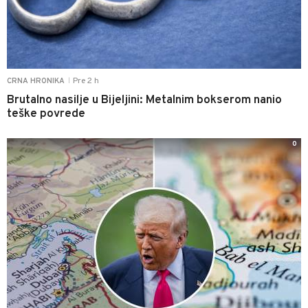
Pre 2 h
CRNA HRONIKA
|
Brutalno nasilje u Bijeljini: Metalnim bokserom nanio
teške povrede
0