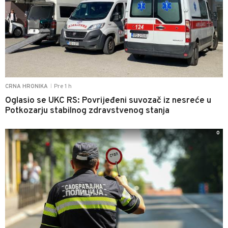
Pre 1 h
CRNA HRONIKA
|
Oglasio se UKC RS: Povrijeđeni suvozač iz nesreće u
Potkozarju stabilnog zdravstvenog stanja
0