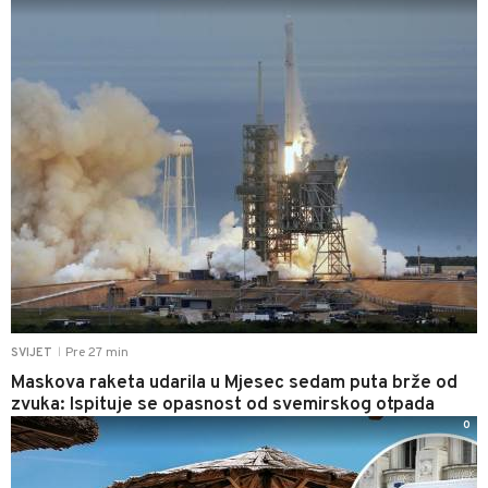
Pre 27 min
SVIJET
|
Maskova raketa udarila u Mjesec sedam puta brže od
zvuka: Ispituje se opasnost od svemirskog otpada
0