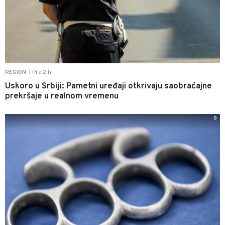
Pre 2 h
REGION
|
Uskoro u Srbiji: Pametni uređaji otkrivaju saobraćajne
prekršaje u realnom vremenu
0