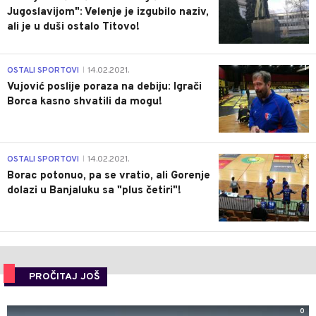
Jugoslavijom": Velenje je izgubilo naziv,
ali je u duši ostalo Titovo!
1
OSTALI SPORTOVI
14.02.2021.
|
Vujović poslije poraza na debiju: Igrači
Borca kasno shvatili da mogu!
3
OSTALI SPORTOVI
14.02.2021.
|
Borac potonuo, pa se vratio, ali Gorenje
dolazi u Banjaluku sa "plus četiri"!
PROČITAJ JOŠ
0