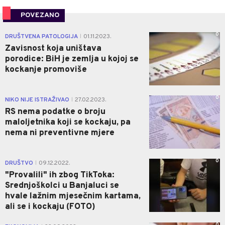
POVEZANO
0
DRUŠTVENA PATOLOGIJA
01.11.2023.
|
Zavisnost koja uništava
porodice: BiH je zemlja u kojoj se
kockanje promoviše
0
NIKO NIJE ISTRAŽIVAO
27.02.2023.
|
RS nema podatke o broju
maloljetnika koji se kockaju, pa
nema ni preventivne mjere
0
DRUŠTVO
09.12.2022.
|
"Provalili" ih zbog TikToka:
Srednjoškolci u Banjaluci se
hvale lažnim mjesečnim kartama,
ali se i kockaju (FOTO)
0