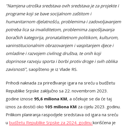
"Namjena utroška sredstava ovih sredstava je za projekte i
programe koji se bave socijalnom zaštitom i
humanitarnom djelatnošću, problemima i zadovoljavanjem
potreba lica sa invaliditetom, problemima zapošljavanja
boračkih kategorija, pronatalitetnom politikom, kulturom,
vaninstitucionalnim obrazovanjem i vaspitanjem djece i
omladine i razvojem civilnog društva, te onih koji
doprinose razvoju sporta i borbi protiv droge i svih oblika
zavisnosti"
, saopšteno je iz Vlade RS.
Prihodi naknada za priređivanje igara na sreću u budžetu
Republike Srpske zaključno sa 22. novembrom 2023.
godine iznose
95,6 miliona KM
, a očekuje se da će taj
iznos za dostići oko
105 miliona KM
za cijelu 2023. godinu.
Prilikom planiranja raspodjele sredstava od igara na sreću
u
budžetu Republike Srpske za 2024. godinu
korišćena je