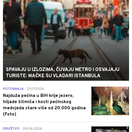
SPAVAJU U IZLOZIMA, ČUVAJU METRO I OSVAJAJU
TURISTE: MAČKE SU VLADARI ISTANBULA
0
PUTOVANJA
21.07.2026.
|
Najduža pećina u BiH krije jezero,
hiljade šišmiša i kosti pećinskog
medvjeda stare više od 20.000 godina
(Foto)
0
DRUŠTVO
28.06.2026.
|