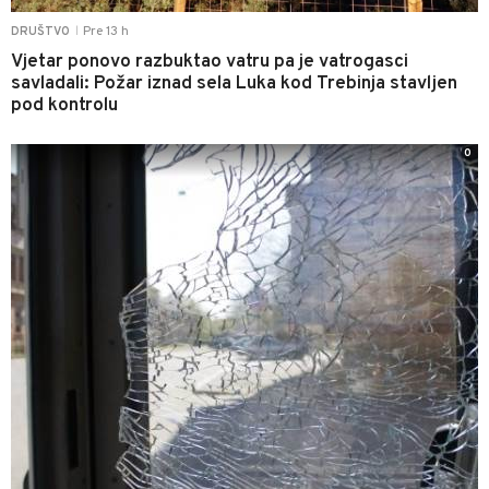
Pre 13 h
DRUŠTVO
|
Vjetar ponovo razbuktao vatru pa je vatrogasci
savladali: Požar iznad sela Luka kod Trebinja stavljen
pod kontrolu
0