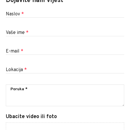
Dojavite nam vijest
Naslov
*
Vaše ime
*
E-mail
*
Lokacija
*
Ubacite video ili foto