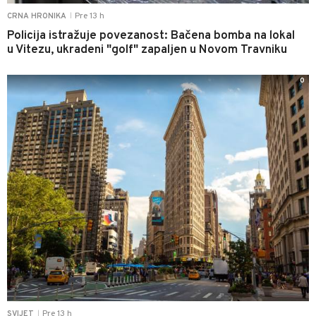
Pre 13 h
CRNA HRONIKA
|
Policija istražuje povezanost: Bačena bomba na lokal
u Vitezu, ukradeni "golf" zapaljen u Novom Travniku
0
Pre 13 h
SVIJET
|