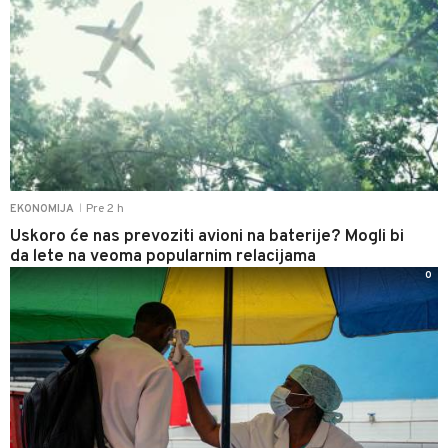
Pre 2 h
EKONOMIJA
|
Uskoro će nas prevoziti avioni na baterije? Mogli bi
da lete na veoma popularnim relacijama
0