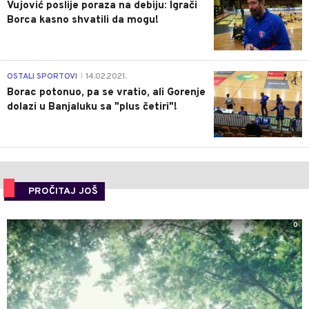
Vujović poslije poraza na debiju: Igrači
Borca kasno shvatili da mogu!
3
OSTALI SPORTOVI
14.02.2021.
|
Borac potonuo, pa se vratio, ali Gorenje
dolazi u Banjaluku sa "plus četiri"!
PROČITAJ JOŠ
0