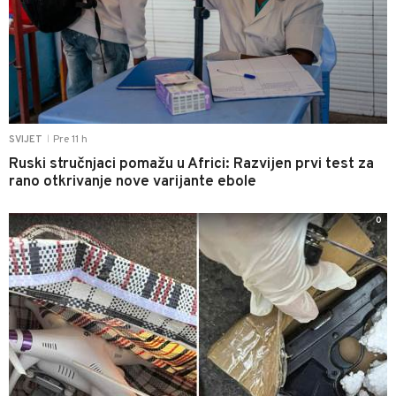
Pre 11 h
SVIJET
|
Ruski stručnjaci pomažu u Africi: Razvijen prvi test za
rano otkrivanje nove varijante ebole
0