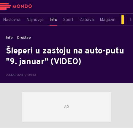
Naslovna
Najnovije
Info
Sport
Zabava
Magazin
M
Info
Društvo
Šleperi u zastoju na auto-putu
"9. januar" (VIDEO)
23.12.2024. / 09:13