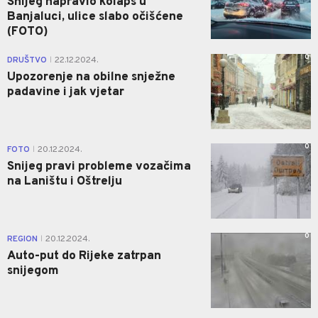
Snijeg napravio kolaps u
Banjaluci, ulice slabo očišćene
(FOTO)
0
DRUŠTVO
22.12.2024.
|
Upozorenje na obilne snježne
padavine i jak vjetar
0
FOTO
20.12.2024.
|
Snijeg pravi probleme vozačima
na Laništu i Oštrelju
0
REGION
20.12.2024.
|
Auto-put do Rijeke zatrpan
snijegom