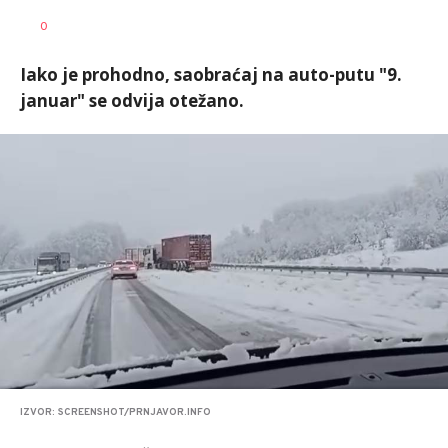
Dragana
AUTOR
0
Božić
Iako je prohodno, saobraćaj na auto-putu "9.
januar" se odvija otežano.
IZVOR: SCREENSHOT/PRNJAVOR.INFO