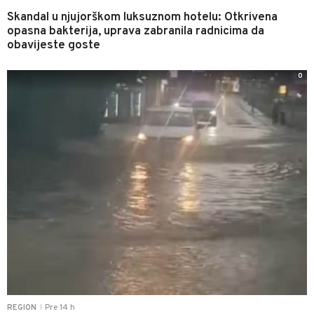
Skandal u njujorškom luksuznom hotelu: Otkrivena
opasna bakterija, uprava zabranila radnicima da
obavijeste goste
0
Pre 14 h
REGION
|