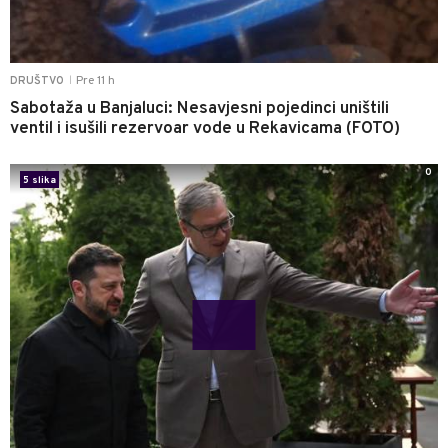
Pre 11 h
DRUŠTVO
|
Sabotaža u Banjaluci: Nesavjesni pojedinci uništili
ventil i isušili rezervoar vode u Rekavicama (FOTO)
0
5 slika