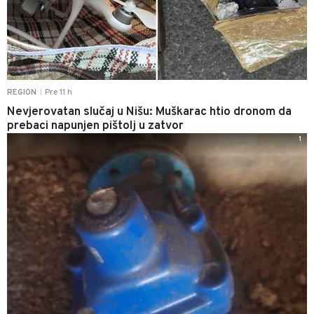
Pre 11 h
REGION
|
Nevjerovatan slučaj u Nišu: Muškarac htio dronom da
prebaci napunjen pištolj u zatvor
1