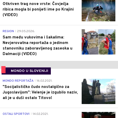
Otkriven trag nove vrste: Čovječja
ribica mogla bi ponijeti ime po Krajini
(VIDEO)
0
REGION
29.05.2026.
|
Sam među vukovima i šakalima:
Nevjerovatna reportaža o jedinom
stanovniku zaboravljenog zaseoka u
Dalmaciji (VIDEO)
MONDO U SLOVENIJI
4
MONDO REPORTAŽA
16.02.2021.
|
"Socijalističko čudo nostalgično za
Jugoslavijom": Velenje je izgubilo naziv,
ali je u duši ostalo Titovo!
1
OSTALI SPORTOVI
14.02.2021.
|