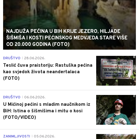
NAJDUŽA PEĆINA U BIH KRIJE JEZERO, HILJADE
ŠIŠMIŠA I KOSTI PEĆINSKOG MEDVJEDA STARE VIŠE
OD 20.000 GODINA (FOTO)
0
DRUŠTVO
28.06.2026.
|
Teslić čuva praistoriju: Rastuška pećina
kao svjedok života neandertalaca
(FOTO)
0
DRUŠTVO
06.06.2026.
|
U Mićinoj pećini s mladim naučnikom iz
BiH: Istina o šišmišima i mitu o kosi
(FOTO/VIDEO)
0
ZANIMLJIVOSTI
05.06.2026.
|