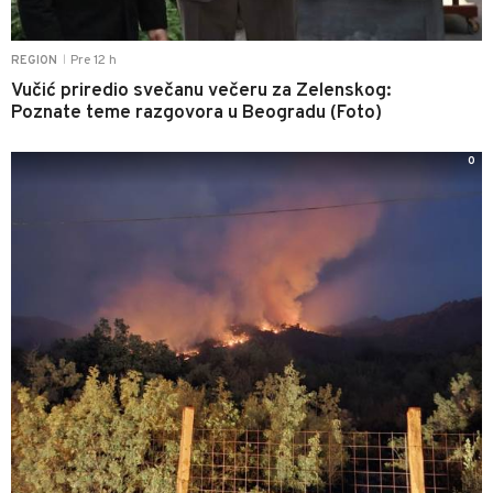
Pre 12 h
REGION
|
Vučić priredio svečanu večeru za Zelenskog:
Poznate teme razgovora u Beogradu (Foto)
0