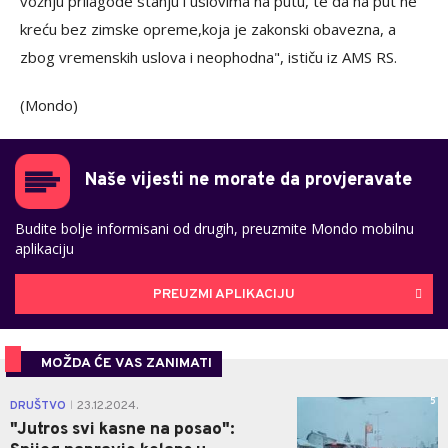
vožnju prilagode stanju i uslovima na putu, te da na put ne
kreću bez zimske opreme,koja je zakonski obavezna, a
zbog vremenskih uslova i neophodna", ističu iz AMS RS.
(Mondo)
Naše vijesti ne morate da provjeravate
Budite bolje informisani od drugih, preuzmite Mondo mobilnu
aplikaciju
PREUZMI APLIKACIJU
MOŽDA ĆE VAS ZANIMATI
5
DRUŠTVO
23.12.2024.
|
"Jutros svi kasne na posao":