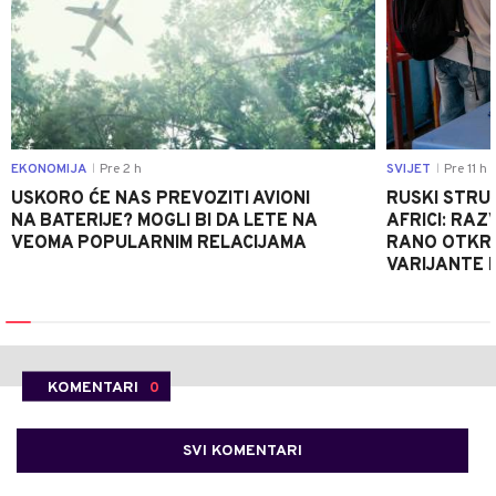
EKONOMIJA
Pre 2 h
SVIJET
Pre 11 h
|
|
USKORO ĆE NAS PREVOZITI AVIONI
RUSKI STRU
NA BATERIJE? MOGLI BI DA LETE NA
AFRICI: RAZ
VEOMA POPULARNIM RELACIJAMA
RANO OTKRI
VARIJANTE 
KOMENTARI
0
SVI KOMENTARI