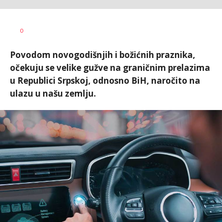
Vesna
AUTOR
0
Kerkez
Povodom novogodišnjih i božićnih praznika,
očekuju se velike gužve na graničnim prelazima
u Republici Srpskoj, odnosno BiH, naročito na
ulazu u našu zemlju.