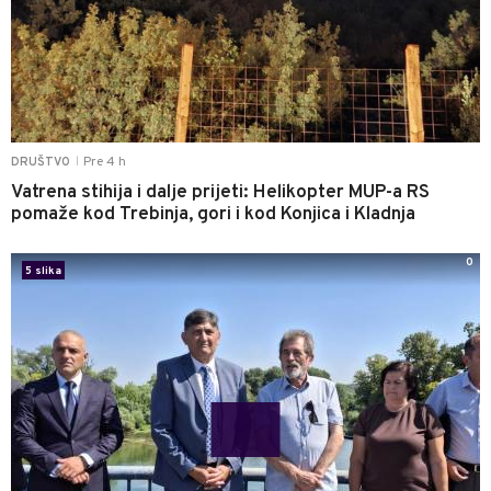
Pre 4 h
DRUŠTVO
|
Vatrena stihija i dalje prijeti: Helikopter MUP-a RS
pomaže kod Trebinja, gori i kod Konjica i Kladnja
0
5 slika