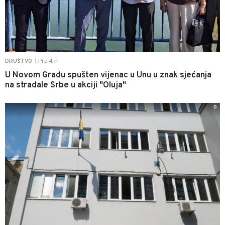
Pre 4 h
DRUŠTVO
|
U Novom Gradu spušten vijenac u Unu u znak sjećanja
na stradale Srbe u akciji "Oluja"
0