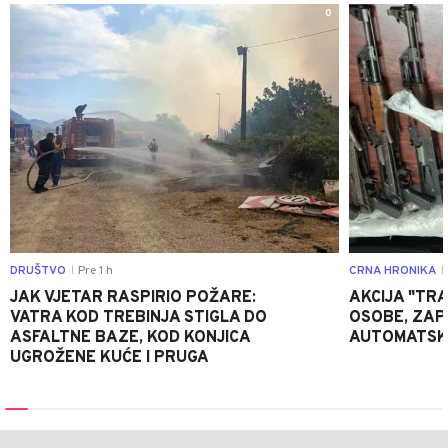
0
DRUŠTVO
Pre 1 h
CRNA HRONIKA
|
|
JAK VJETAR RASPIRIO POŽARE:
AKCIJA "TRA
VATRA KOD TREBINJA STIGLA DO
OSOBE, ZAP
ASFALTNE BAZE, KOD KONJICA
AUTOMATSKI
UGROŽENE KUĆE I PRUGA