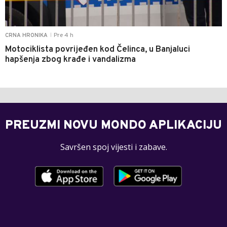
Pre 4 h
CRNA HRONIKA
|
Motociklista povrijeđen kod Čelinca, u Banjaluci
hapšenja zbog krađe i vandalizma
PREUZMI NOVU MONDO APLIKACIJU
Savršen spoj vijesti i zabave.