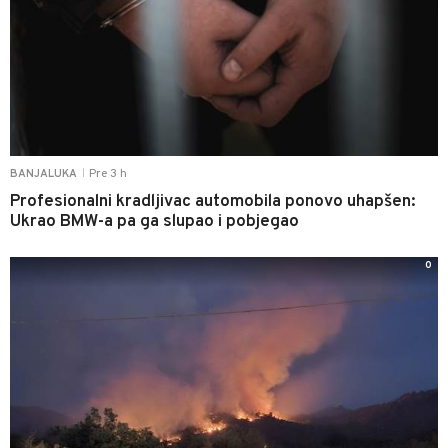
Pre 3 h
BANJALUKA
|
Profesionalni kradljivac automobila ponovo uhapšen:
Ukrao BMW-a pa ga slupao i pobjegao
0