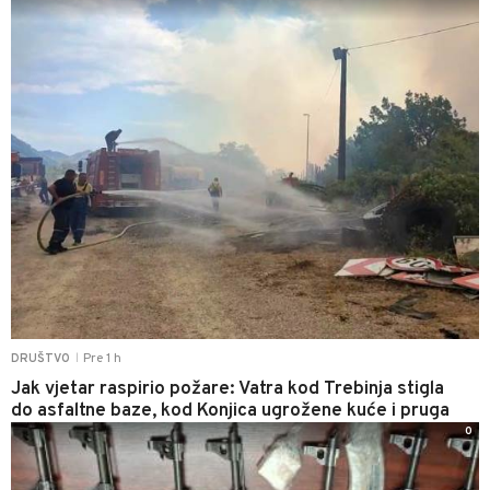
Pre 1 h
DRUŠTVO
|
Jak vjetar raspirio požare: Vatra kod Trebinja stigla
do asfaltne baze, kod Konjica ugrožene kuće i pruga
0