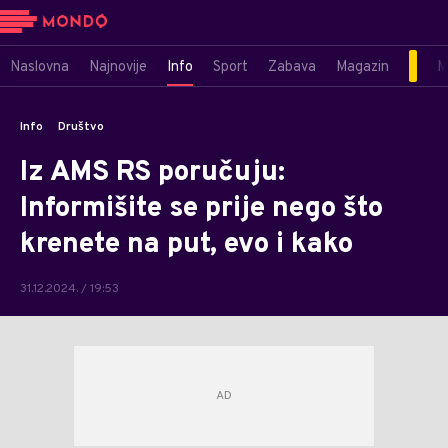
Naslovna
Najnovije
Info
Sport
Zabava
Magazin
M
Info
Društvo
Iz AMS RS poručuju:
Informišite se prije nego što
krenete na put, evo i kako
31.12.2024. / 19:53