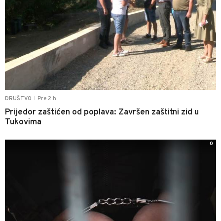
Pre 2 h
DRUŠTVO
|
Prijedor zaštićen od poplava: Završen zaštitni zid u
Tukovima
0