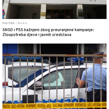
Pre 4 h
POLITIKA
|
SNSD i PSS kažnjeni zbog preuranjene kampanje:
Zloupotreba djece i javnih sredstava
0