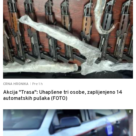
Pre 1 h
CRNA HRONIKA
|
Akcija "Trasa": Uhapšene tri osobe, zaplijenjeno 14
automatskih pušaka (FOTO)
0