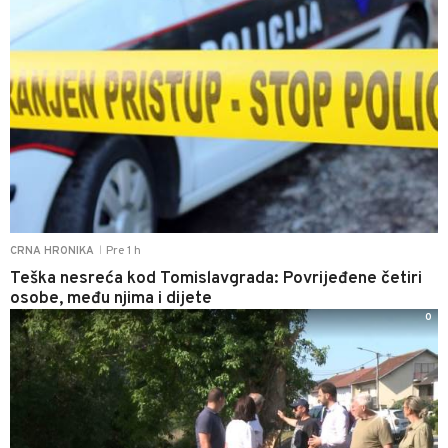
Pre 1 h
CRNA HRONIKA
|
Teška nesreća kod Tomislavgrada: Povrijeđene četiri
osobe, među njima i dijete
0