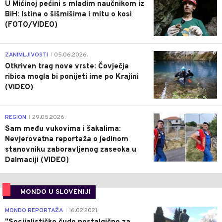
U Mićinoj pećini s mladim naučnikom iz
BiH: Istina o šišmišima i mitu o kosi
(FOTO/VIDEO)
0
ZANIMLJIVOSTI
05.06.2026.
|
Otkriven trag nove vrste: Čovječja
ribica mogla bi ponijeti ime po Krajini
(VIDEO)
0
REGION
29.05.2026.
|
Sam među vukovima i šakalima:
Nevjerovatna reportaža o jedinom
stanovniku zaboravljenog zaseoka u
Dalmaciji (VIDEO)
MONDO U SLOVENIJI
4
MONDO REPORTAŽA
16.02.2021.
|