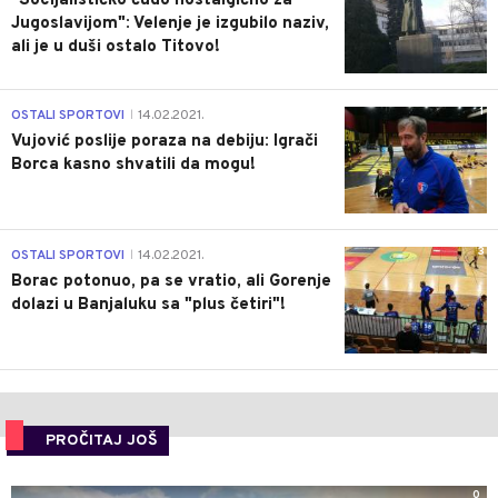
"Socijalističko čudo nostalgično za
Jugoslavijom": Velenje je izgubilo naziv,
ali je u duši ostalo Titovo!
1
OSTALI SPORTOVI
14.02.2021.
|
Vujović poslije poraza na debiju: Igrači
Borca kasno shvatili da mogu!
3
OSTALI SPORTOVI
14.02.2021.
|
Borac potonuo, pa se vratio, ali Gorenje
dolazi u Banjaluku sa "plus četiri"!
PROČITAJ JOŠ
0