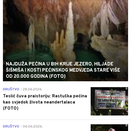
NAJDUŽA PEĆINA U BIH KRIJE JEZERO, HILJADE
ŠIŠMIŠA I KOSTI PEĆINSKOG MEDVJEDA STARE VIŠE
OD 20.000 GODINA (FOTO)
0
DRUŠTVO
28.06.2026.
|
Teslić čuva praistoriju: Rastuška pećina
kao svjedok života neandertalaca
(FOTO)
0
DRUŠTVO
06.06.2026.
|