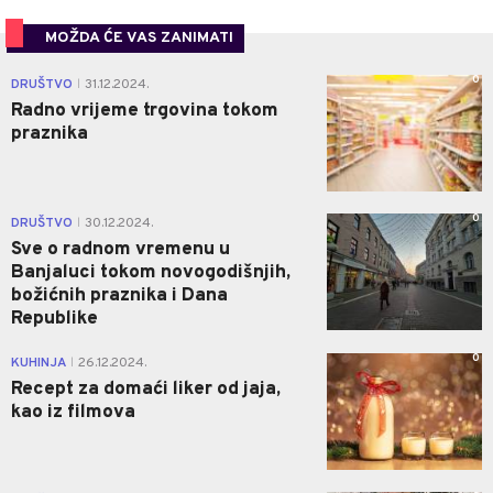
MOŽDA ĆE VAS ZANIMATI
0
DRUŠTVO
31.12.2024.
|
Radno vrijeme trgovina tokom
praznika
0
DRUŠTVO
30.12.2024.
|
Sve o radnom vremenu u
Banjaluci tokom novogodišnjih,
božićnih praznika i Dana
Republike
0
KUHINJA
26.12.2024.
|
Recept za domaći liker od jaja,
kao iz filmova