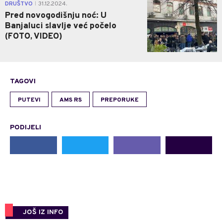
3
DRUŠTVO
31.12.2024.
|
Pred novogodišnju noć: U
Banjaluci slavlje već počelo
(FOTO, VIDEO)
TAGOVI
PUTEVI
AMS RS
PREPORUKE
PODIJELI
JOŠ IZ INFO