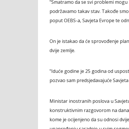
"Smatramo da se svi problemi mogu 
podržavamo takav stav. Takođe smo g
poput OEBS-a, Savjeta Evrope te odn
On je istakao da će sprovođenje pla
dvije zemlje.
"Iduće godine je 25 godina od uspost
pozvao sam predsjedavajuće Savjeta m
Ministar inostranih poslova u Savjetu
konstruktivnim razgovorom na današ
kome je ocijenjeno da su odnosi dvije
unapređenju saradnje u svim segme