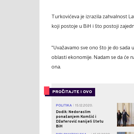
Turkovićeva je izrazila zahvalnost L
koji postoje u BiH i što postoji zajed
"Uvažavamo sve ono što je do sada 
oblasti ekonomije. Nadam se da će naša
ona.
PROČITAJTE I OVO
POLITIKA
15.12.2020.
|
Dodik: Nedoraslim
ponašanjem Komšić i
Džaferović nanijeli štetu
BiH