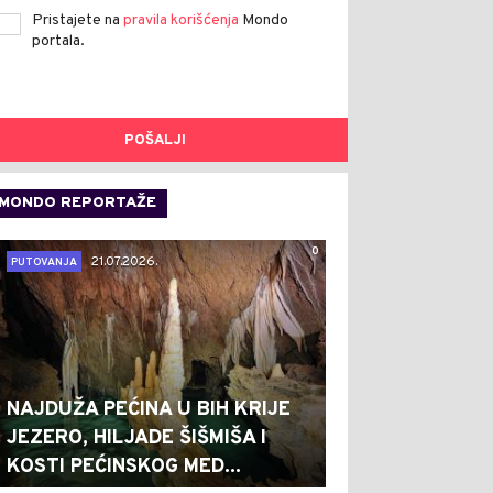
Pristajete na
pravila korišćenja
Mondo
portala.
POŠALJI
MONDO REPORTAŽE
0
21.07.2026.
PUTOVANJA
NAJDUŽA PEĆINA U BIH KRIJE
JEZERO, HILJADE ŠIŠMIŠA I
KOSTI PEĆINSKOG MED...