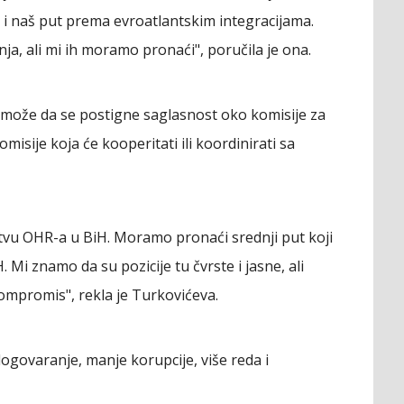
i naš put prema evroatlantskim integracijama.
a, ali mi ih moramo pronaći", poručila je ona.
e može da se postigne saglasnost oko komisije za
sije koja će kooperitati ili koordinirati sa
stvu OHR-a u BiH. Moramo pronaći srednji put koji
. Mi znamo da su pozicije tu čvrste i jasne, ali
kompromis", rekla je Turkovićeva.
ogovaranje, manje korupcije, više reda i