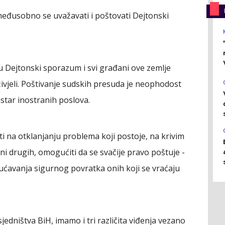
eđusobno se uvažavati i poštovati Dejtonski
 u Dejtonski sporazum i svi građani ove zemlje
živjeli. Poštivanje sudskih presuda je neophodost
inistar inostranih poslova.
iti na otklanjanju problema koji postoje, na krivim
ni drugih, omogućiti da se svačije pravo poštuje -
ćavanja sigurnog povratka onih koji se vraćaju
jedništva BiH, imamo i tri različita viđenja vezano