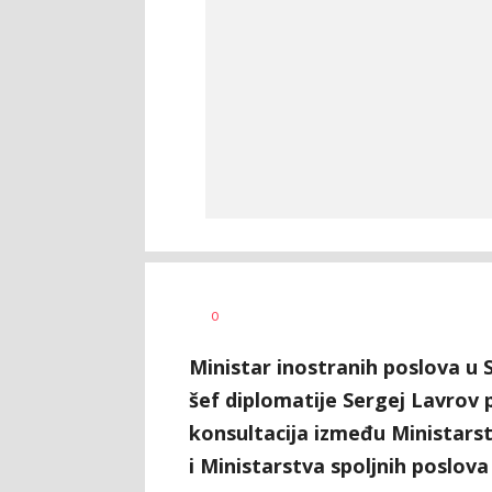
Dragana
AUTOR
0
Božić
Ministar inostranih poslova u S
šef diplomatije Sergej Lavrov 
konsultacija između Ministarst
i Ministarstva spoljnih poslova