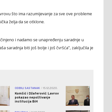
avrovu što ima razumijevanje za sve ove probleme
nička želja da se otklone.
učinjeno i nadamo se unapređenju saradnje u
 saradnja biti još bolje i još čvršća", zaključila je
0
2
ODBILI SASTANAK
15.12.2020.
|
Komšić i Džaferović: Lavrov
pokazao nepoštivanje
institucija BiH
0
0