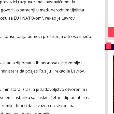
prevazići razgovorima i nastavićemo da
ovorili o saradnji u međunarodnim tijelima
osu sa EU i NATO-om", rekao je Lavrov.
na konsultacija pomoći proširenju odnosa imeđu
avljanja dipomatskih odonosa dvije zemlje i
inistara da posjeti Rusiju", rekao je Lavrov.
 ministara izrazila je zadovoljstvo otvorenim i
njem sastanku sa ruskim šefom diplomatije na
 zemlje dobri i da je važno da se radi na
ntima, posebno ekonomije.