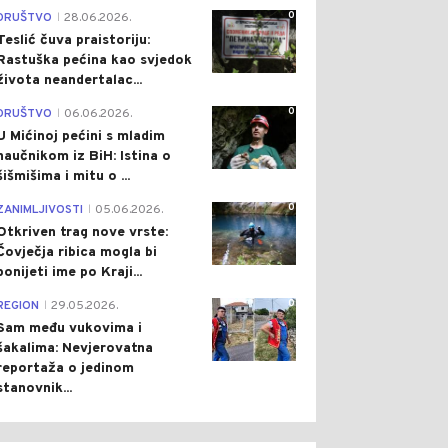
0
DRUŠTVO
28.06.2026.
|
Teslić čuva praistoriju:
Rastuška pećina kao svjedok
života neandertalac...
0
DRUŠTVO
06.06.2026.
|
U Mićinoj pećini s mladim
naučnikom iz BiH: Istina o
šišmišima i mitu o ...
0
ZANIMLJIVOSTI
05.06.2026.
|
Otkriven trag nove vrste:
Čovječja ribica mogla bi
ponijeti ime po Kraji...
0
REGION
29.05.2026.
|
Sam među vukovima i
šakalima: Nevjerovatna
reportaža o jedinom
stanovnik...