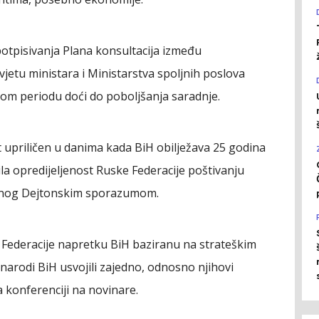
potpisivanja Plana konsultacija između
vjetu ministara i Ministarstva spoljnih poslova
nom periodu doći do poboljšanja saradnje.
et upriličen u danima kada BiH obilježava 25 godina
a opredijeljenost Ruske Federacije poštivanju
rđenog Dejtonskim sporazumom.
ederacije napretku BiH baziranu na strateškim
narodi BiH usvojili zajedno, odnosno njihovi
a konferenciji na novinare.