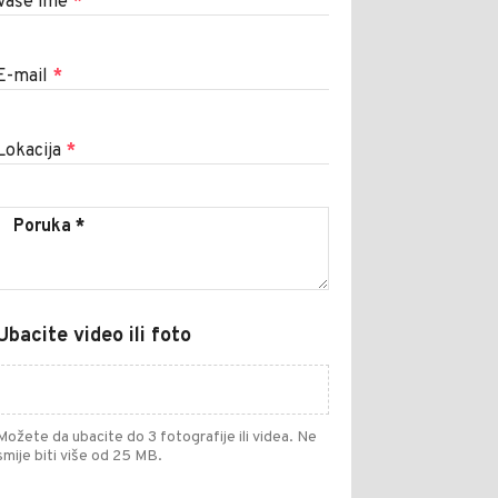
Vaše ime
*
E-mail
*
Lokacija
*
Ubacite video ili foto
Možete da ubacite do 3 fotografije ili videa. Ne
smije biti više od 25 MB.