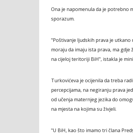
Ona je napomenula da je potrebno m
sporazum.
"Poštivanje ljudskih prava je utkano
moraju da imaju ista prava, ma gdje 
na cijeloj teritoriji BiH", istakla je m
Turkovićeva je ocijenila da treba rad
percepcijama, na negiranju prava jed
od učenja maternjeg jezika do omogu
na mjesta na kojima su živjeli.
"U BiH, kao što imamo tri člana Preds