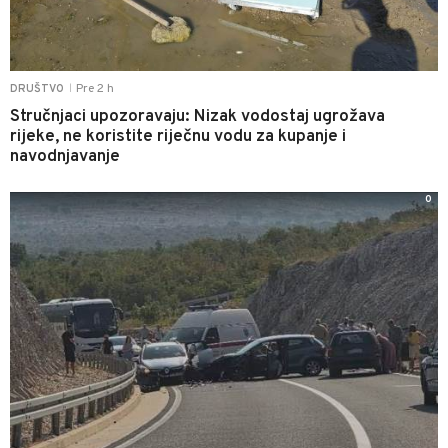
Pre 2 h
DRUŠTVO
|
Stručnjaci upozoravaju: Nizak vodostaj ugrožava
rijeke, ne koristite riječnu vodu za kupanje i
navodnjavanje
0