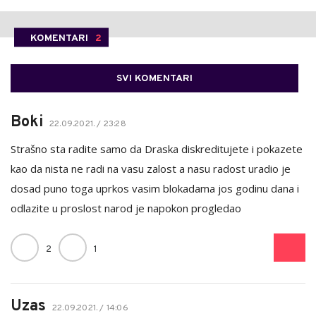
KOMENTARI
2
SVI KOMENTARI
Boki
22.09.2021. / 23:28
Strašno sta radite samo da Draska diskreditujete i pokazete
kao da nista ne radi na vasu zalost a nasu radost uradio je
dosad puno toga uprkos vasim blokadama jos godinu dana i
odlazite u proslost narod je napokon progledao
2
1
Uzas
22.09.2021. / 14:06