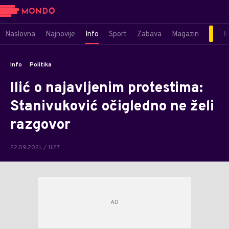
Naslovna
Najnovije
Info
Sport
Zabava
Magazin
M
Info
Politika
Ilić o najavljenim protestima:
Stanivuković očigledno ne želi
razgovor
22.09.2021. / 11:27