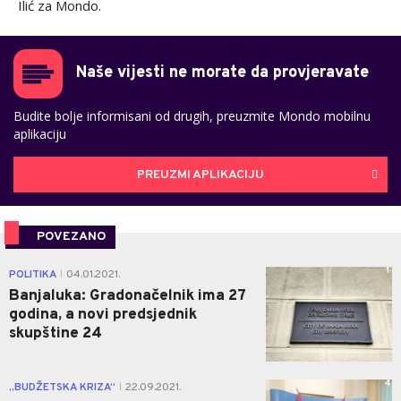
Ilić za Mondo.
Naše vijesti ne morate da provjeravate
Budite bolje informisani od drugih, preuzmite Mondo mobilnu
aplikaciju
PREUZMI APLIKACIJU
POVEZANO
1
POLITIKA
04.01.2021.
|
Banjaluka: Gradonačelnik ima 27
godina, a novi predsjednik
skupštine 24
4
„BUDŽETSKA KRIZA“
22.09.2021.
|