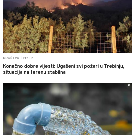
Pre 1 h
DRUŠTVO
|
Konačno dobre vijesti: Ugašeni svi požari u Trebinju,
situacija na terenu stabilna
0