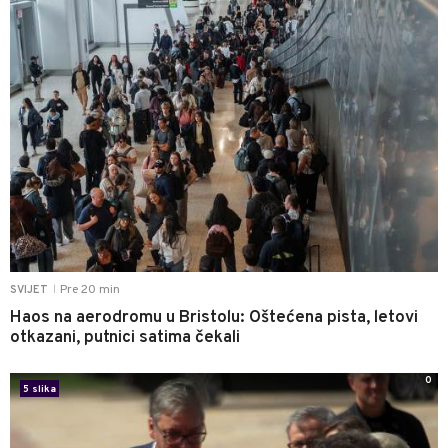
Pre 20 min
SVIJET
|
Haos na aerodromu u Bristolu: Oštećena pista, letovi
otkazani, putnici satima čekali
0
5 slika