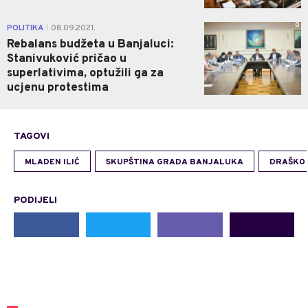
0
POLITIKA
08.09.2021.
|
Rebalans budžeta u Banjaluci:
Stanivuković pričao u
superlativima, optužili ga za
ucjenu protestima
TAGOVI
MLADEN ILIĆ
SKUPŠTINA GRADA BANJALUKA
DRAŠKO 
PODIJELI