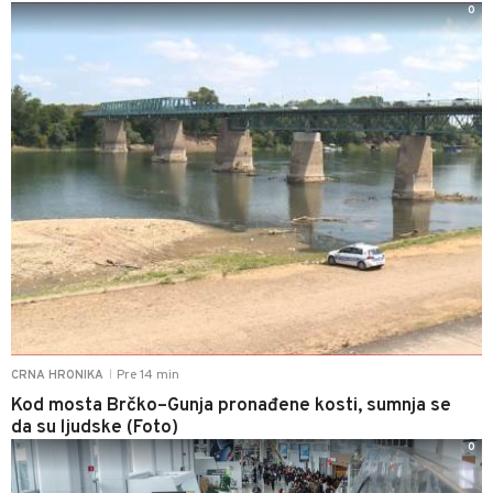
0
Pre 14 min
CRNA HRONIKA
|
Kod mosta Brčko–Gunja pronađene kosti, sumnja se
da su ljudske (Foto)
0