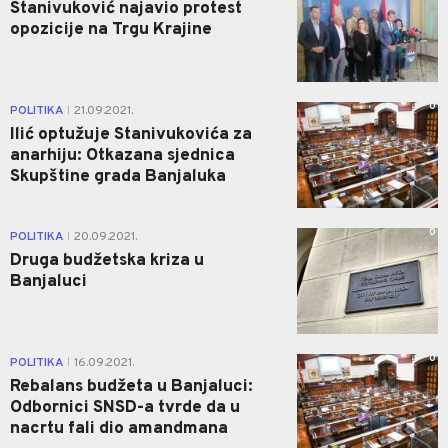
Stanivuković najavio protest
opozicije na Trgu Krajine
0
POLITIKA
21.09.2021.
|
Ilić optužuje Stanivukovića za
anarhiju: Otkazana sjednica
Skupštine grada Banjaluka
0
POLITIKA
20.09.2021.
|
Druga budžetska kriza u
Banjaluci
0
POLITIKA
16.09.2021.
|
Rebalans budžeta u Banjaluci:
Odbornici SNSD-a tvrde da u
nacrtu fali dio amandmana