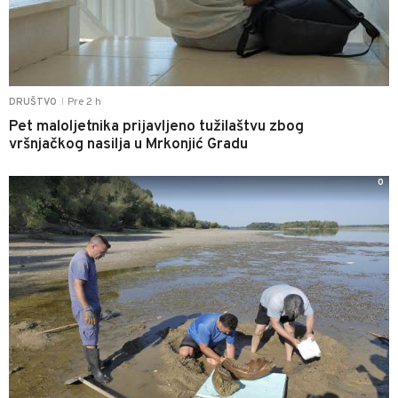
Pre 2 h
DRUŠTVO
|
Pet maloljetnika prijavljeno tužilaštvu zbog
vršnjačkog nasilja u Mrkonjić Gradu
0