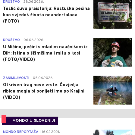
0
DRUŠTVO
28.06.2026.
|
Teslić čuva praistoriju: Rastuška pećina
kao svjedok života neandertalaca
(FOTO)
0
DRUŠTVO
06.06.2026.
|
U Mićinoj pećini s mladim naučnikom iz
BiH: Istina o šišmišima i mitu o kosi
(FOTO/VIDEO)
0
ZANIMLJIVOSTI
05.06.2026.
|
Otkriven trag nove vrste: Čovječja
ribica mogla bi ponijeti ime po Krajini
(VIDEO)
MONDO U SLOVENIJI
4
MONDO REPORTAŽA
16.02.2021.
|