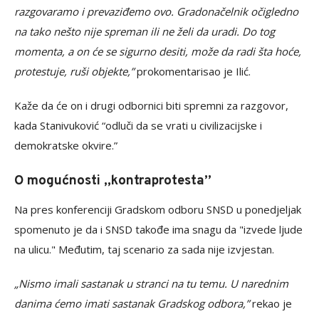
razgovaramo i prevaziđemo ovo. Gradonačelnik očigledno
na tako nešto nije spreman ili ne želi da uradi. Do tog
momenta, a on će se sigurno desiti, može da radi šta hoće,
protestuje, ruši objekte,”
prokomentarisao je Ilić.
Kaže da će on i drugi odbornici biti spremni za razgovor,
kada Stanivuković “odluči da se vrati u civilizacijske i
demokratske okvire.”
O mogućnosti „kontraprotesta”
Na pres konferenciji Gradskom odboru SNSD u ponedjeljak
spomenuto je da i SNSD takođe ima snagu da "izvede ljude
na ulicu." Međutim, taj scenario za sada nije izvjestan.
„Nismo imali sastanak u stranci na tu temu. U narednim
danima ćemo imati sastanak Gradskog odbora,”
rekao je