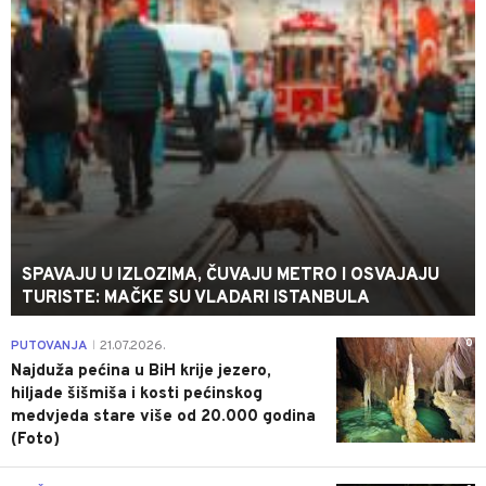
SPAVAJU U IZLOZIMA, ČUVAJU METRO I OSVAJAJU
TURISTE: MAČKE SU VLADARI ISTANBULA
0
PUTOVANJA
21.07.2026.
|
Najduža pećina u BiH krije jezero,
hiljade šišmiša i kosti pećinskog
medvjeda stare više od 20.000 godina
(Foto)