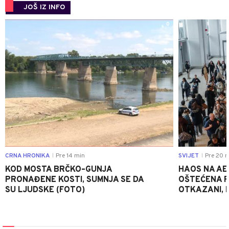
JOŠ IZ INFO
0
CRNA HRONIKA
Pre 14 min
SVIJET
Pre 20 m
|
|
KOD MOSTA BRČKO–GUNJA
HAOS NA AE
PRONAĐENE KOSTI, SUMNJA SE DA
OŠTEĆENA PI
SU LJUDSKE (FOTO)
OTKAZANI, P