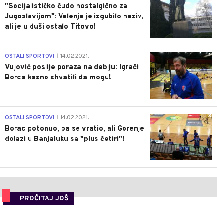
"Socijalističko čudo nostalgično za
Jugoslavijom": Velenje je izgubilo naziv,
ali je u duši ostalo Titovo!
1
OSTALI SPORTOVI
14.02.2021.
|
Vujović poslije poraza na debiju: Igrači
Borca kasno shvatili da mogu!
3
OSTALI SPORTOVI
14.02.2021.
|
Borac potonuo, pa se vratio, ali Gorenje
dolazi u Banjaluku sa "plus četiri"!
PROČITAJ JOŠ