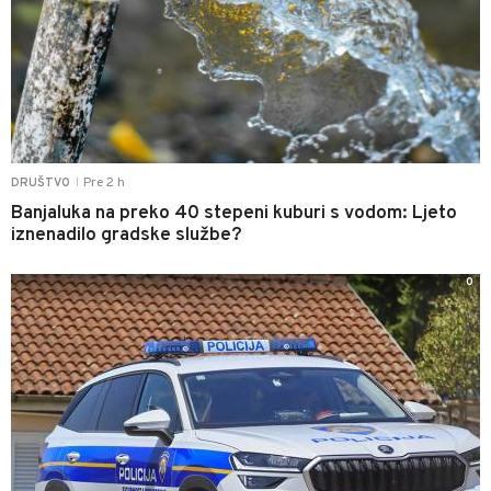
Pre 2 h
DRUŠTVO
|
Banjaluka na preko 40 stepeni kuburi s vodom: Ljeto
iznenadilo gradske službe?
0