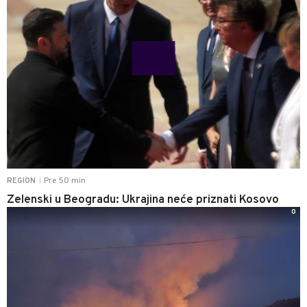
Pre 50 min
REGION
|
Zelenski u Beogradu: Ukrajina neće priznati Kosovo
0