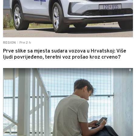
Pre 2 h
REGION
|
Prve slike sa mjesta sudara vozova u Hrvatskoj: Više
ljudi povrijeđeno, teretni voz prošao kroz crveno?
0