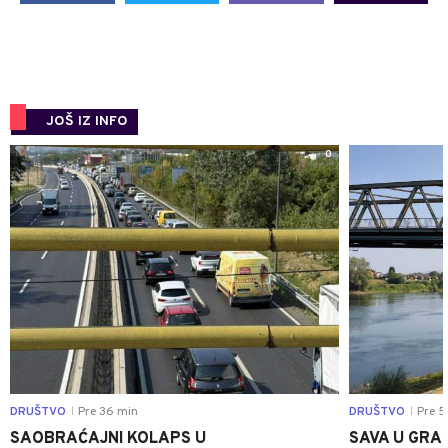
JOŠ IZ INFO
0
DRUŠTVO
Pre 36 min
DRUŠTVO
Pre 5
|
|
SAOBRAĆAJNI KOLAPS U
SAVA U GRAD