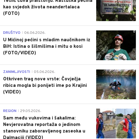
Teslić čuva praistoriju: Rastuška pećina
kao svjedok života neandertalaca
(FOTO)
0
DRUŠTVO
06.06.2026.
|
U Mićinoj pećini s mladim naučnikom iz
BiH: Istina o šišmišima i mitu o kosi
(FOTO/VIDEO)
0
ZANIMLJIVOSTI
05.06.2026.
|
Otkriven trag nove vrste: Čovječja
ribica mogla bi ponijeti ime po Krajini
(VIDEO)
0
REGION
29.05.2026.
|
Sam među vukovima i šakalima:
Nevjerovatna reportaža o jedinom
stanovniku zaboravljenog zaseoka u
Dalmaciji (VIDEO)