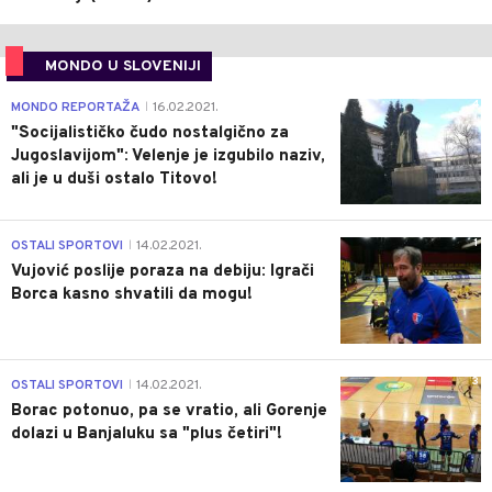
MONDO U SLOVENIJI
4
MONDO REPORTAŽA
16.02.2021.
|
"Socijalističko čudo nostalgično za
Jugoslavijom": Velenje je izgubilo naziv,
ali je u duši ostalo Titovo!
1
OSTALI SPORTOVI
14.02.2021.
|
Vujović poslije poraza na debiju: Igrači
Borca kasno shvatili da mogu!
3
OSTALI SPORTOVI
14.02.2021.
|
Borac potonuo, pa se vratio, ali Gorenje
dolazi u Banjaluku sa "plus četiri"!