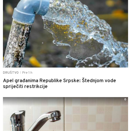
Pre 1 h
DRUŠTVO
|
Apel građanima Republike Srpske: Štednjom vode
spriječiti restrikcije
0