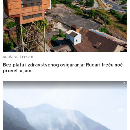
Pre 2 h
DRUŠTVO
|
Bez plata i zdravstvenog osiguranja: Rudari treću noć
proveli u jami
0