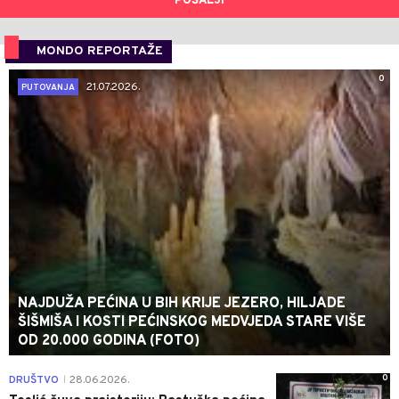
POŠALJI
MONDO REPORTAŽE
0
21.07.2026.
PUTOVANJA
NAJDUŽA PEĆINA U BIH KRIJE JEZERO, HILJADE
ŠIŠMIŠA I KOSTI PEĆINSKOG MEDVJEDA STARE VIŠE
OD 20.000 GODINA (FOTO)
0
DRUŠTVO
28.06.2026.
|