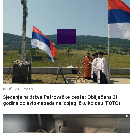
Pre 1 h
DRUŠTVO
|
Sjećanje na žrtve Petrovačke ceste: Obilježena 31
godina od avio-napada na izbjegličku kolonu (FOTO)
0