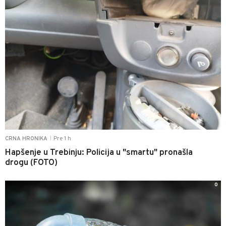
Pre 1 h
CRNA HRONIKA
|
Hapšenje u Trebinju: Policija u "smartu" pronašla
drogu (FOTO)
0