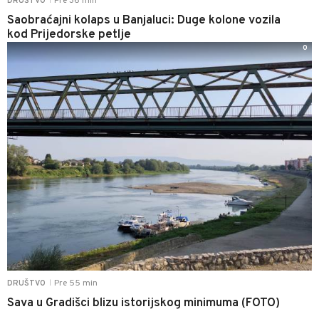
Pre 36 min
DRUŠTVO
|
Saobraćajni kolaps u Banjaluci: Duge kolone vozila
kod Prijedorske petlje
0
Pre 55 min
DRUŠTVO
|
Sava u Gradišci blizu istorijskog minimuma (FOTO)