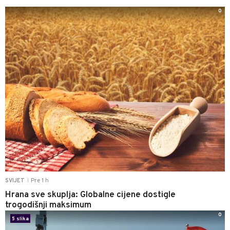
0
Pre 1 h
SVIJET
|
Hrana sve skuplja: Globalne cijene dostigle
trogodišnji maksimum
0
5 slika