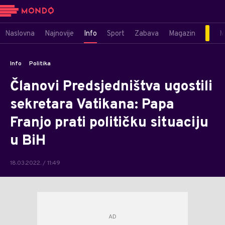
Naslovna
Najnovije
Info
Sport
Zabava
Magazin
M
Info
Politika
Članovi Predsjedništva ugostili
sekretara Vatikana: Papa
Franjo prati političku situaciju
u BiH
18.03.2022. / 11:49