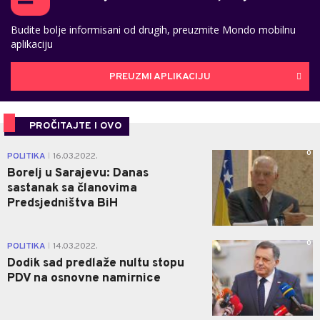
Budite bolje informisani od drugih, preuzmite Mondo mobilnu
aplikaciju
PREUZMI APLIKACIJU
PROČITAJTE I OVO
0
POLITIKA
16.03.2022.
|
Borelj u Sarajevu: Danas
sastanak sa članovima
Predsjedništva BiH
0
POLITIKA
14.03.2022.
|
Dodik sad predlaže nultu stopu
PDV na osnovne namirnice