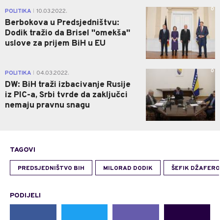
0
POLITIKA
10.03.2022.
|
Berbokova u Predsjedništvu:
Dodik tražio da Brisel ''omekša''
uslove za prijem BiH u EU
0
POLITIKA
04.03.2022.
|
DW: BiH traži izbacivanje Rusije
iz PIC-a, Srbi tvrde da zaključci
nemaju pravnu snagu
TAGOVI
PREDSJEDNIŠTVO BIH
MILORAD DODIK
ŠEFIK DŽAFERO
PODIJELI