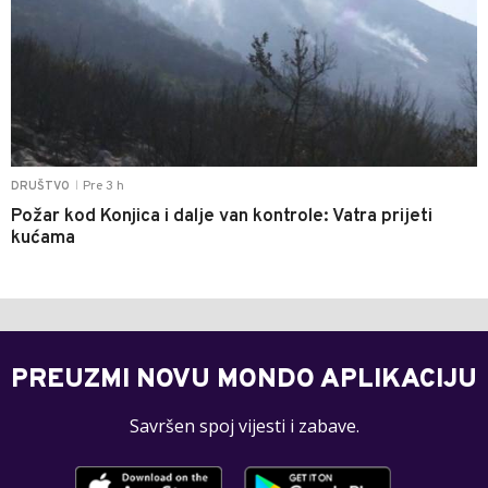
Pre 3 h
DRUŠTVO
|
Požar kod Konjica i dalje van kontrole: Vatra prijeti
kućama
PREUZMI NOVU MONDO APLIKACIJU
Savršen spoj vijesti i zabave.