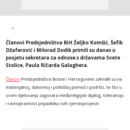
Nikolina
AUTOR
0
Damjanić
Članovi Predsjedništva BiH Željko Komšić, Šefik
Džaferović i Milorad Dodik primili su danas u
posjetu sekretara za odnose s državama Svete
Stolice, Paula Ričarda Galaghera.
Članovi
Predsjedništva Bosne i Hercegovine zahvalili su na
materijalnoj, duhovnoj i političkoj pomoći i podršci, te što u
svom djelovanju zagovara međureligijski dijalog, toleranciju
i ravnopravnost pripadnika svih vjeroispovjesti.