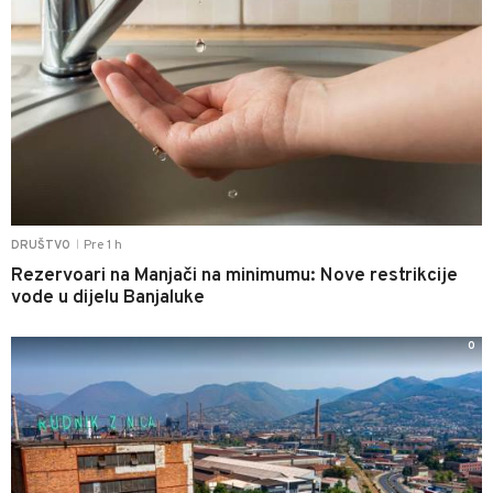
Pre 1 h
DRUŠTVO
|
Rezervoari na Manjači na minimumu: Nove restrikcije
vode u dijelu Banjaluke
0