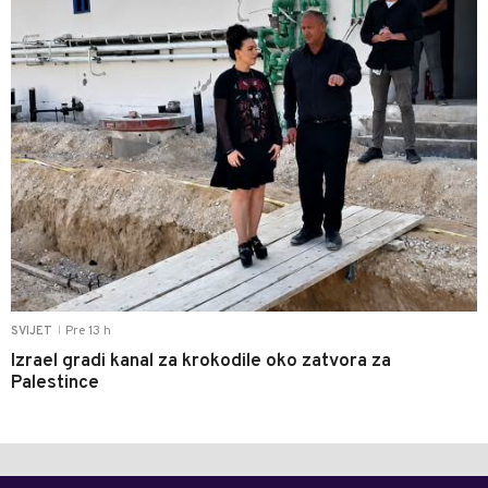
Pre 13 h
SVIJET
|
Izrael gradi kanal za krokodile oko zatvora za
Palestince