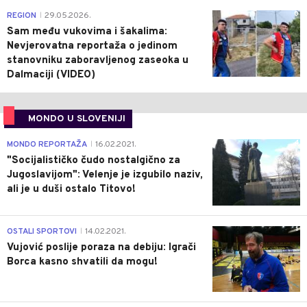
0
REGION
29.05.2026.
|
Sam među vukovima i šakalima:
Nevjerovatna reportaža o jedinom
stanovniku zaboravljenog zaseoka u
Dalmaciji (VIDEO)
MONDO U SLOVENIJI
4
MONDO REPORTAŽA
16.02.2021.
|
"Socijalističko čudo nostalgično za
Jugoslavijom": Velenje je izgubilo naziv,
ali je u duši ostalo Titovo!
1
OSTALI SPORTOVI
14.02.2021.
|
Vujović poslije poraza na debiju: Igrači
Borca kasno shvatili da mogu!