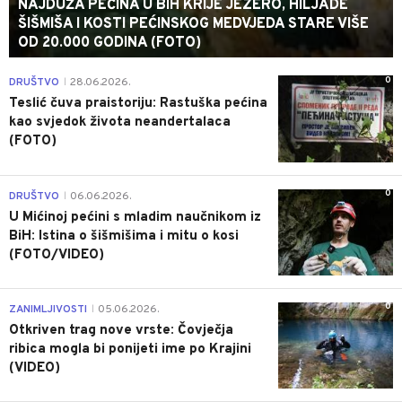
NAJDUŽA PEĆINA U BIH KRIJE JEZERO, HILJADE
ŠIŠMIŠA I KOSTI PEĆINSKOG MEDVJEDA STARE VIŠE
OD 20.000 GODINA (FOTO)
0
DRUŠTVO
28.06.2026.
|
Teslić čuva praistoriju: Rastuška pećina
kao svjedok života neandertalaca
(FOTO)
0
DRUŠTVO
06.06.2026.
|
U Mićinoj pećini s mladim naučnikom iz
BiH: Istina o šišmišima i mitu o kosi
(FOTO/VIDEO)
0
ZANIMLJIVOSTI
05.06.2026.
|
Otkriven trag nove vrste: Čovječja
ribica mogla bi ponijeti ime po Krajini
(VIDEO)