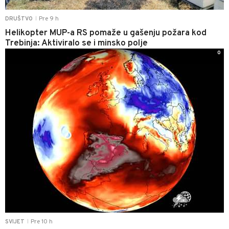
Pre 9 h
DRUŠTVO
|
Helikopter MUP-a RS pomaže u gašenju požara kod
Trebinja: Aktiviralo se i minsko polje
0
Pre 10 h
SVIJET
|