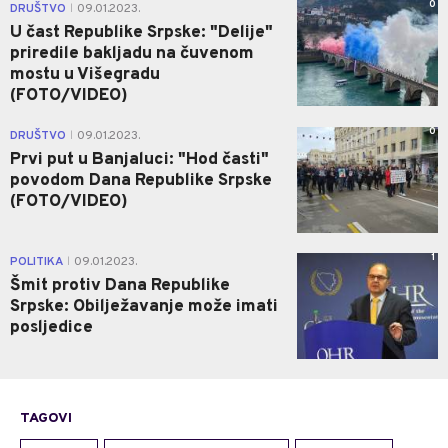
0
DRUŠTVO
09.01.2023.
|
U čast Republike Srpske: "Delije"
priredile bakljadu na čuvenom
mostu u Višegradu
(FOTO/VIDEO)
0
DRUŠTVO
09.01.2023.
|
Prvi put u Banjaluci: "Hod časti"
povodom Dana Republike Srpske
(FOTO/VIDEO)
1
POLITIKA
09.01.2023.
|
Šmit protiv Dana Republike
Srpske: Obilježavanje može imati
posljedice
TAGOVI