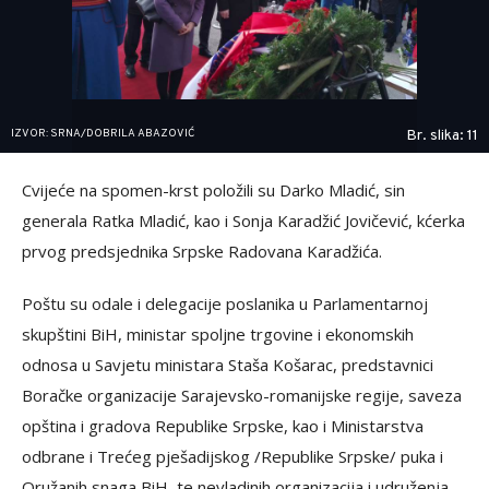
IZVOR: SRNA/DOBRILA ABAZOVIĆ
Br. slika: 11
Cvijeće na spomen-krst položili su Darko Mladić, sin
generala Ratka Mladić, kao i Sonja Karadžić Jovičević, kćerka
prvog predsjednika Srpske Radovana Karadžića.
Poštu su odale i delegacije poslanika u Parlamentarnoj
skupštini BiH, ministar spoljne trgovine i ekonomskih
odnosa u Savjetu ministara Staša Košarac, predstavnici
Boračke organizacije Sarajevsko-romanijske regije, saveza
opština i gradova Republike Srpske, kao i Ministarstva
odbrane i Trećeg pješadijskog /Republike Srpske/ puka i
Oružanih snaga BiH, te nevladinih organizacija i udruženja