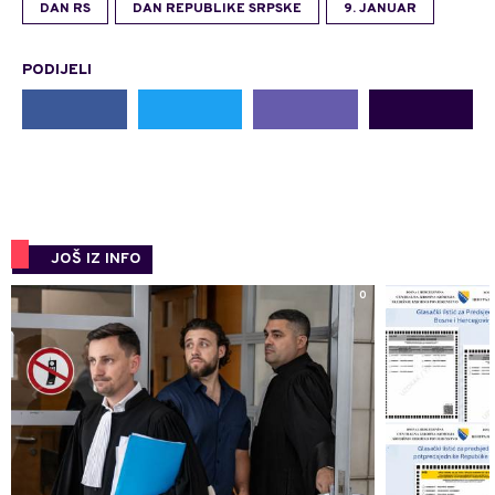
DAN RS
DAN REPUBLIKE SRPSKE
9. JANUAR
PODIJELI
JOŠ IZ INFO
0