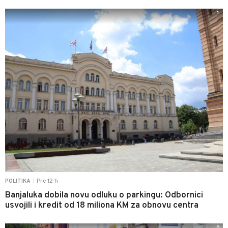
1
Pre 12 h
POLITIKA
|
Banjaluka dobila novu odluku o parkingu: Odbornici
usvojili i kredit od 18 miliona KM za obnovu centra
0