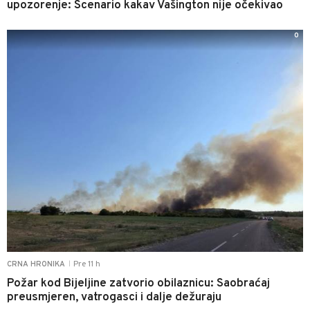
upozorenje: Scenario kakav Vašington nije očekivao
0
Pre 11 h
CRNA HRONIKA
|
Požar kod Bijeljine zatvorio obilaznicu: Saobraćaj
preusmjeren, vatrogasci i dalje dežuraju