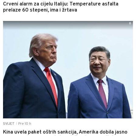
Crveni alarm za cijelu Italiju: Temperature asfalta
prelaze 60 stepeni, ima i žrtava
0
Pre 10 h
SVIJET
|
Kina uvela paket oštrih sankcija, Amerika dobila jasno