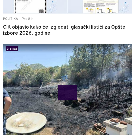
Pre 8 h
POLITIKA
|
CIK objavio kako će izgledati glasački listići za Opšte
izbore 2026. godine
0
3 slika