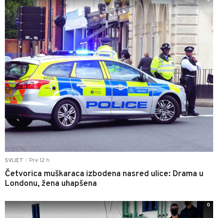
Pre 12 h
SVIJET
|
Četvorica muškaraca izbodena nasred ulice: Drama u
Londonu, žena uhapšena
0