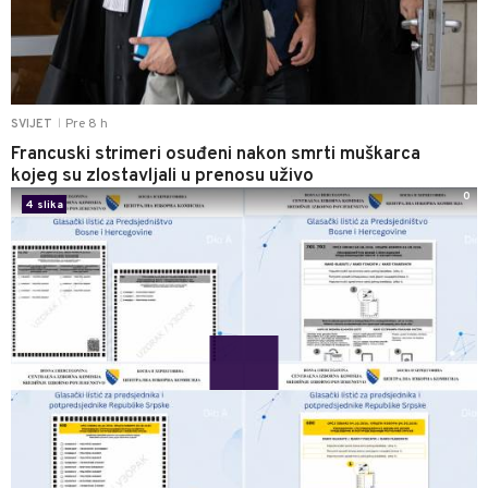
Pre 8 h
SVIJET
|
Francuski strimeri osuđeni nakon smrti muškarca
kojeg su zlostavljali u prenosu uživo
0
4 slika