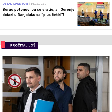
3
OSTALI SPORTOVI
14.02.2021.
|
Borac potonuo, pa se vratio, ali Gorenje
dolazi u Banjaluku sa "plus četiri"!
PROČITAJ JOŠ
0