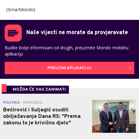
(Srna/Mondo)
Naše vijesti ne morate da provjeravate
Budite bolje informisani od drugih, preuzmite Mondo mobilnu
aplikaciju
PREUZMI APLIKACIJU
MOŽDA ĆE VAS ZANIMATI
0
POLITIKA
09.01.2023.
|
Bećirović i Suljagić osudili
obilježavanje Dana RS: "Prema
zakonu to je krivično djelo"