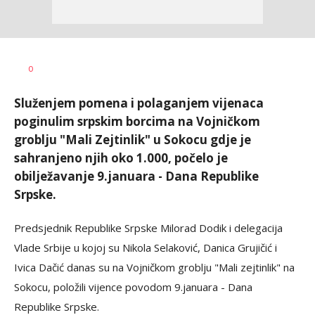
Dragana
AUTOR
0
Božić
Služenjem pomena i polaganjem vijenaca
poginulim srpskim borcima na Vojničkom
groblju "Mali Zejtinlik" u Sokocu gdje je
sahranjeno njih oko 1.000, počelo je
obilježavanje 9.januara - Dana Republike
Srpske.
Predsjednik Republike Srpske Milorad Dodik i delegacija
Vlade Srbije u kojoj su Nikola Selaković, Danica Grujičić i
Ivica Dačić danas su na Vojničkom groblju "Mali zejtinlik" na
Sokocu, položili vijence povodom 9.januara - Dana
Republike Srpske.