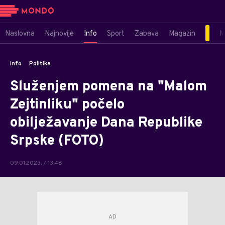
Naslovna
Najnovije
Info
Sport
Zabava
Magazin
M
Info
Politika
Služenjem pomena na "Malom
Zejtinliku" počelo
obilježavanje Dana Republike
Srpske (FOTO)
09.01.2023. / 13:48