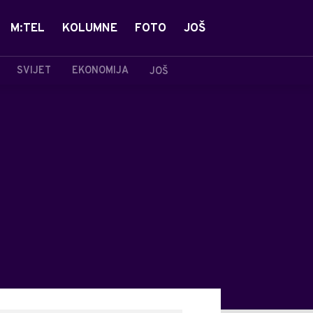
M:TEL
KOLUMNE
FOTO
JOŠ
SVIJET
EKONOMIJA
JOŠ