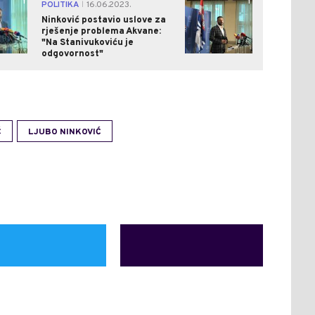
1
1
POLITIKA
16.06.2023.
|
Ninković postavio uslove za
rješenje problema Akvane:
"Na Stanivukoviću je
odgovornost"
Ć
LJUBO NINKOVIĆ