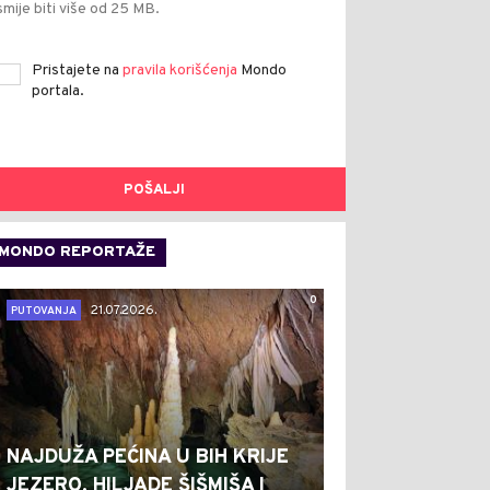
smije biti više od 25 MB.
Pristajete na
pravila korišćenja
Mondo
portala.
POŠALJI
MONDO REPORTAŽE
0
21.07.2026.
PUTOVANJA
NAJDUŽA PEĆINA U BIH KRIJE
JEZERO, HILJADE ŠIŠMIŠA I