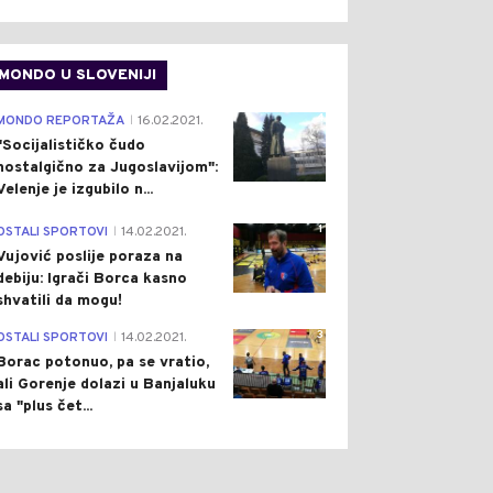
MONDO U SLOVENIJI
4
MONDO REPORTAŽA
16.02.2021.
|
"Socijalističko čudo
nostalgično za Jugoslavijom":
Velenje je izgubilo n...
1
OSTALI SPORTOVI
14.02.2021.
|
Vujović poslije poraza na
debiju: Igrači Borca kasno
shvatili da mogu!
3
OSTALI SPORTOVI
14.02.2021.
|
Borac potonuo, pa se vratio,
ali Gorenje dolazi u Banjaluku
sa "plus čet...