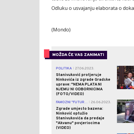
Odluku o usvajanju elaborata o dokapi
(Mondo)
MOŽDA ĆE VAS ZANIMATI
POLITIKA
27.06.2023.
|
Stanivuković protjeruje
Ninkovića iz zgrade Gradske
uprave: "NEMA PLATA NI
NJEMU NI ODBORNICIMA
(FOTO/VIDEO)
FAMOZNI "FUTUR DVA"
26.06.2023.
|
Zgrade umjesto bazena:
Ninković optužio
Stanivukovića da predaje
"Akvanu" povjeriocima
(VIDEO)