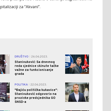
talizaciji za “Akvani”.
4
0
DRUŠTVO
26.06.2023.
|
Stanivuković: Sa dnevnog
reda sjednice skinute tačke
važne za funkcionisanje
grada
0
3
POLITIKA
22.06.2023.
|
"Đajiću politička kukavice":
Stanivuković odgovorio na
prozivke predsjednika GO
SNSD-a