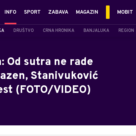
INFO
SPORT
ZABAVA
MAGAZIN
MOBIT
KA
DRUŠTVO
CRNA HRONIKA
BANJALUKA
REGION
: Od sutra ne rade
bazen, Stanivuković
test (FOTO/VIDEO)