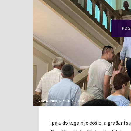
POG
IZVOR: MONDO/SLAVEN PETKOVIĆ
Ipak, do toga nije došlo, a građani s