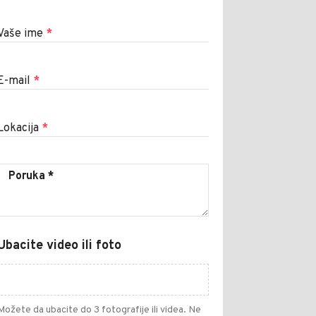
Vaše ime
*
E-mail
*
Lokacija
*
Ubacite video ili foto
Možete da ubacite do 3 fotografije ili videa. Ne