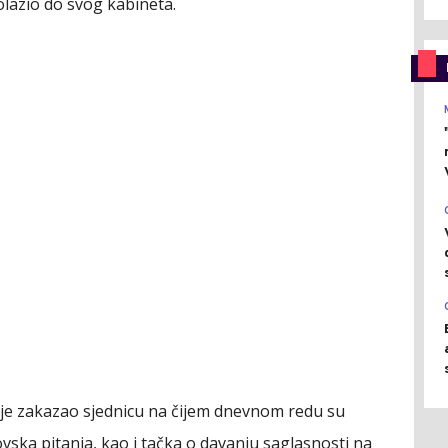
lazio do svog kabineta.
je zakazao sjednicu na čijem dnevnom redu su
vska pitanja, kao i tačka o davanju saglasnosti na