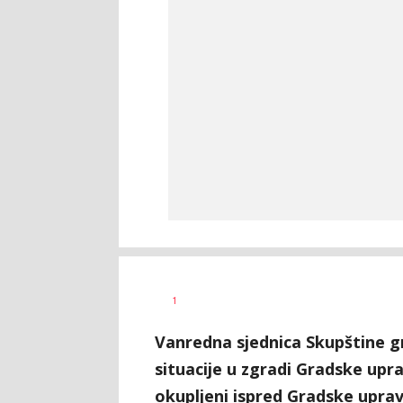
Dragana
AUTOR
1
Božić
Vanredna sjednica Skupštine g
situacije u zgradi Gradske uprav
okupljeni ispred Gradske uprave