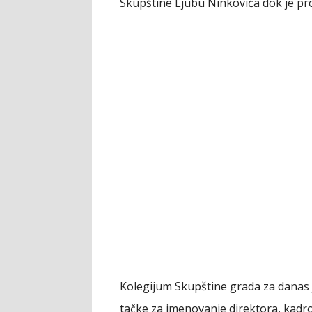
Skupštine Ljubu Ninkovića dok je pro
Kolegijum Skupštine grada za danas 
tačke za imenovanje direktora, kadro