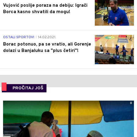
Vujović poslije poraza na debiju: Igrači
Borca kasno shvatili da mogu!
3
OSTALI SPORTOVI
14.02.2021.
|
Borac potonuo, pa se vratio, ali Gorenje
dolazi u Banjaluku sa "plus četiri"!
PROČITAJ JOŠ
0