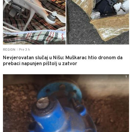
Pre 3 h
REGION
|
Nevjerovatan slučaj u Nišu: Muškarac htio dronom da
prebaci napunjen pištolj u zatvor
1