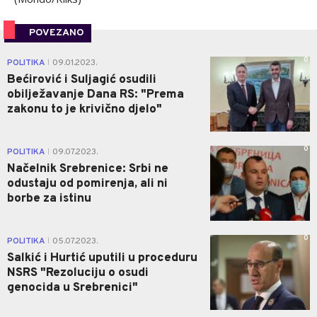
POVEZANO
0
POLITIKA
09.01.2023.
|
Bećirović i Suljagić osudili
obilježavanje Dana RS: "Prema
zakonu to je krivično djelo"
0
POLITIKA
09.07.2023.
|
Načelnik Srebrenice: Srbi ne
odustaju od pomirenja, ali ni
borbe za istinu
0
POLITIKA
05.07.2023.
|
Salkić i Hurtić uputili u proceduru
NSRS "Rezoluciju o osudi
genocida u Srebrenici"