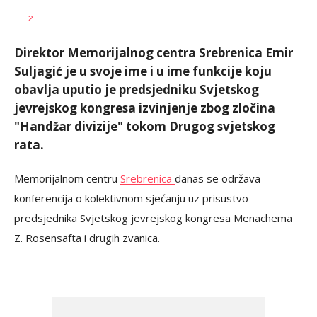
Željko
AUTOR
2
Svitlica
Direktor Memorijalnog centra Srebrenica Emir
Suljagić je u svoje ime i u ime funkcije koju
obavlja uputio je predsjedniku Svjetskog
jevrejskog kongresa izvinjenje zbog zločina
"Handžar divizije" tokom Drugog svjetskog
rata.
Memorijalnom centru
Srebrenica
danas se održava
konferencija o kolektivnom sjećanju uz prisustvo
predsjednika Svjetskog jevrejskog kongresa Menachema
Z. Rosensafta i drugih zvanica.