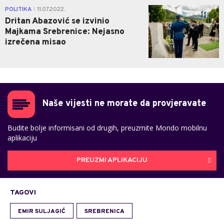
0
POLITIKA
11.07.2022.
|
Dritan Abazović se izvinio
Majkama Srebrenice: Nejasno
izrečena misao
Naše vijesti ne morate da provjeravate
Budite bolje informisani od drugih, preuzmite Mondo mobilnu
aplikaciju
PREUZMI APLIKACIJU
TAGOVI
EMIR SULJAGIĆ
SREBRENICA