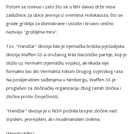
Potom se izvinuo i zato što se u BiH danas drže mise
zadužnice za ubice Jevreja iz vremena Holokausta; što se
grade groblja za domobrane i ustaše i krvavo cinično
nazivaju "grobljima mira".
Tzv. "Handžar" divizija bila je njemačka brdska pješadijska
divizija Waffen-SS-a oružanog krila Nacističke partije, koji je
služio uz Vermaht (njemačku vojsku), ali nikada nije
formalno bio dio Vermahta tokom Drugog svjetskog rata.
Na poslijeratnim suđenjima u Nirnbergu, Waffen-SS je
proglašen za zločinačku organizaciju zbog ratnih zločina i
zločina protiv čovječnosti.
"Handžar" divizija je u NDH počinila brojne zločine nad
srpskim, jevrejskim, ali i muslimanskim civilima.
(Mondo/Kliks)