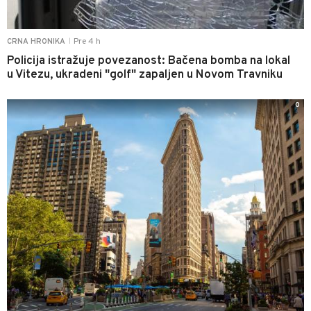
Pre 4 h
CRNA HRONIKA
|
Policija istražuje povezanost: Bačena bomba na lokal
u Vitezu, ukradeni "golf" zapaljen u Novom Travniku
0