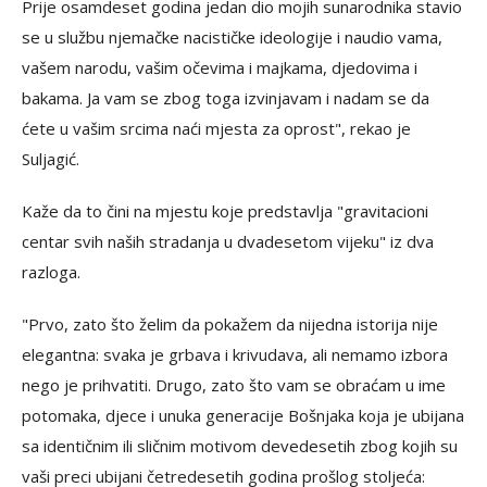
Prije osamdeset godina jedan dio mojih sunarodnika stavio
se u službu njemačke nacističke ideologije i naudio vama,
vašem narodu, vašim očevima i majkama, djedovima i
bakama. Ja vam se zbog toga izvinjavam i nadam se da
ćete u vašim srcima naći mjesta za oprost", rekao je
Suljagić.
Kaže da to čini na mjestu koje predstavlja "gravitacioni
centar svih naših stradanja u dvadesetom vijeku" iz dva
razloga.
"Prvo, zato što želim da pokažem da nijedna istorija nije
elegantna: svaka je grbava i krivudava, ali nemamo izbora
nego je prihvatiti. Drugo, zato što vam se obraćam u ime
potomaka, djece i unuka generacije Bošnjaka koja je ubijana
sa identičnim ili sličnim motivom devedesetih zbog kojih su
vaši preci ubijani četredesetih godina prošlog stoljeća: