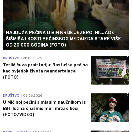
NAJDUŽA PEĆINA U BIH KRIJE JEZERO, HILJADE
ŠIŠMIŠA I KOSTI PEĆINSKOG MEDVJEDA STARE VIŠE
OD 20.000 GODINA (FOTO)
0
DRUŠTVO
28.06.2026.
|
Teslić čuva praistoriju: Rastuška pećina
kao svjedok života neandertalaca
(FOTO)
0
DRUŠTVO
06.06.2026.
|
U Mićinoj pećini s mladim naučnikom iz
BiH: Istina o šišmišima i mitu o kosi
(FOTO/VIDEO)
0