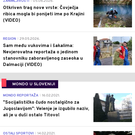
ZANIMLJIVOSTI
05.06.2026.
|
Otkriven trag nove vrste: Čovječja
ribica mogla bi ponijeti ime po Krajini
(VIDEO)
0
REGION
29.05.2026.
|
Sam među vukovima i šakalima:
Nevjerovatna reportaža o jedinom
stanovniku zaboravljenog zaseoka u
Dalmaciji (VIDEO)
MONDO U SLOVENIJI
4
MONDO REPORTAŽA
16.02.2021.
|
"Socijalističko čudo nostalgično za
Jugoslavijom": Velenje je izgubilo naziv,
ali je u duši ostalo Titovo!
1
OSTALI SPORTOVI
14.02.2021.
|