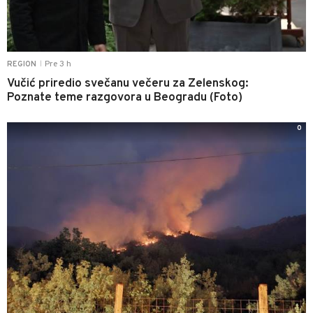
Pre 3 h
REGION
|
Vučić priredio svečanu večeru za Zelenskog:
Poznate teme razgovora u Beogradu (Foto)
0