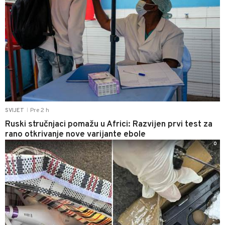
Pre 2 h
SVIJET
|
Ruski stručnjaci pomažu u Africi: Razvijen prvi test za
rano otkrivanje nove varijante ebole
0