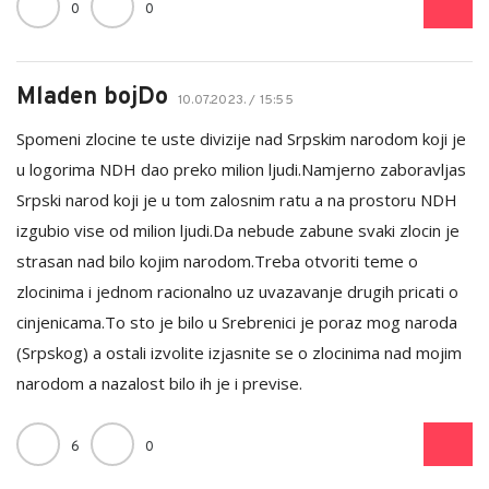
0
0
Mladen bojDo
10.07.2023. / 15:55
Spomeni zlocine te uste divizije nad Srpskim narodom koji je
u logorima NDH dao preko milion ljudi.Namjerno zaboravljas
Srpski narod koji je u tom zalosnim ratu a na prostoru NDH
izgubio vise od milion ljudi.Da nebude zabune svaki zlocin je
strasan nad bilo kojim narodom.Treba otvoriti teme o
zlocinima i jednom racionalno uz uvazavanje drugih pricati o
cinjenicama.To sto je bilo u Srebrenici je poraz mog naroda
(Srpskog) a ostali izvolite izjasnite se o zlocinima nad mojim
narodom a nazalost bilo ih je i previse.
6
0