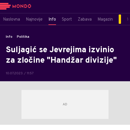
Naslovna
Najnovije
Info
Sport
Zabava
Magazin
M
Info
Politika
Suljagić se Jevrejima izvinio
za zločine "Handžar divizije"
10.07.2023. / 11:57