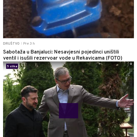
Pre 3 h
DRUŠTVO
|
Sabotaža u Banjaluci: Nesavjesni pojedinci uništili
ventil i isušili rezervoar vode u Rekavicama (FOTO)
0
5 slika