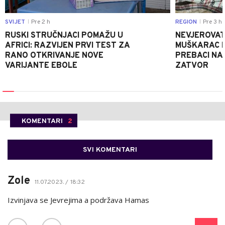
SVIJET
Pre 2 h
REGION
Pre 3 h
|
|
RUSKI STRUČNJACI POMAŽU U
NEVJEROVATA
AFRICI: RAZVIJEN PRVI TEST ZA
MUŠKARAC H
RANO OTKRIVANJE NOVE
PREBACI NA
VARIJANTE EBOLE
ZATVOR
KOMENTARI
2
SVI KOMENTARI
Zole
11.07.2023. / 18:32
Izvinjava se Jevrejima a podržava Hamas