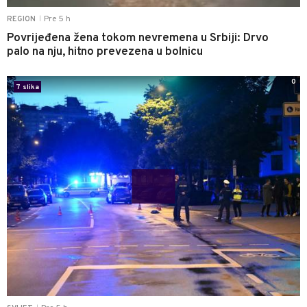
Pre 5 h
REGION
|
Povrijeđena žena tokom nevremena u Srbiji: Drvo
palo na nju, hitno prevezena u bolnicu
0
7 slika