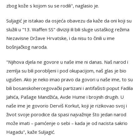
zbog kože s kojom su se rodili", naglasio je.
Suljagić je istakao da osjeća obavezu da kaže da oni koji su
služili u "13. Waffen SS" diviziji ili bili sluge ustaškog režima
Nezavisne Države Hrvatske, i da nisu to činili u ime
bošnjačkog naroda.
"Njihova djela ne govore u naše ime ni danas. Naš narod i
zemlja su bili porobljeni i pod okupacijom, naš glas je bio
ugušen. Ako je neko imao pravo da govori u naše ime, to su
bili bosanskohercegovački partizani i antifašisti poput Fadila
Jahića, Pašage Mandžića, Avde Hume i brojnih drugih. U
naše ime je govorio Derviš Korkut, koji je rizikovao svoj i
život svoje porodice da spasi najvažnije što jedan narod
može imati – pamćenje o sebi – kada je od nacista sakrio
Hagadu", kaže Suljagić.