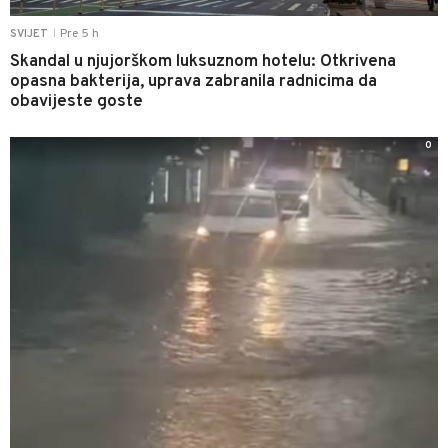
Pre 5 h
SVIJET
|
Skandal u njujorškom luksuznom hotelu: Otkrivena
opasna bakterija, uprava zabranila radnicima da
obavijeste goste
0