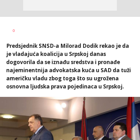
Dušan
AUTOR
0
Volaš
Predsjednik SNSD-a Milorad Dodik rekao je da
je vladajuća koalicija u Srpskoj danas
dogovorila da se iznađu sredstva i pronađe
najeminentnija advokatska kuća u SAD da tuži
američku vladu zbog toga što su ugrožena
osnovna ljudska prava pojedinaca u Srpskoj.