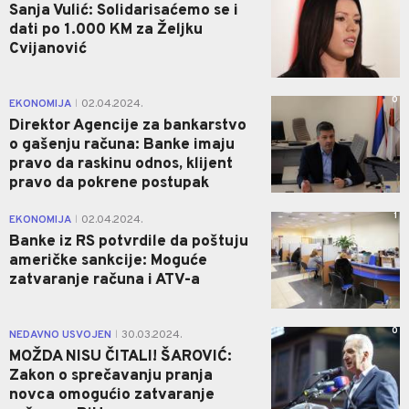
Sanja Vulić: Solidarisaćemo se i
dati po 1.000 KM za Željku
Cvijanović
0
EKONOMIJA
02.04.2024.
|
Direktor Agencije za bankarstvo
o gašenju računa: Banke imaju
pravo da raskinu odnos, klijent
pravo da pokrene postupak
1
EKONOMIJA
02.04.2024.
|
Banke iz RS potvrdile da poštuju
američke sankcije: Moguće
zatvaranje računa i ATV-a
0
NEDAVNO USVOJEN
30.03.2024.
|
MOŽDA NISU ČITALI! ŠAROVIĆ:
Zakon o sprečavanju pranja
novca omogućio zatvaranje