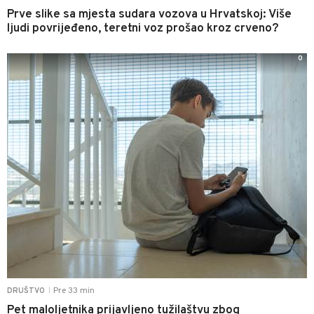
Prve slike sa mjesta sudara vozova u Hrvatskoj: Više
ljudi povrijeđeno, teretni voz prošao kroz crveno?
0
Pre 33 min
DRUŠTVO
|
Pet maloljetnika prijavljeno tužilaštvu zbog