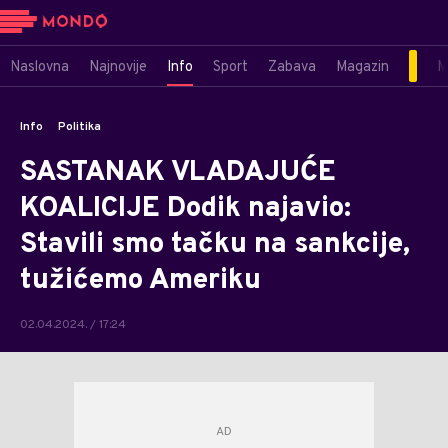
Naslovna
Najnovije
Info
Sport
Zabava
Magazin
M
Info
Politika
SASTANAK VLADAJUĆE
KOALICIJE Dodik najavio:
Stavili smo tačku na sankcije,
tužićemo Ameriku
02.04.2024. / 17:24