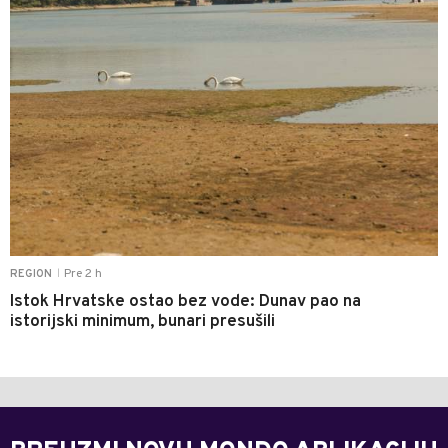
Pre 2 h
REGION
|
Istok Hrvatske ostao bez vode: Dunav pao na
istorijski minimum, bunari presušili