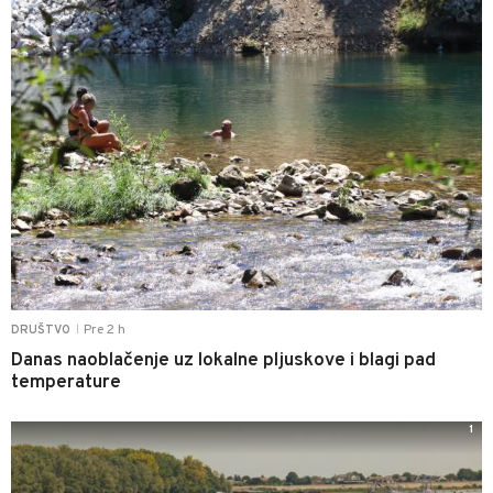
Pre 2 h
DRUŠTVO
|
Danas naoblačenje uz lokalne pljuskove i blagi pad
temperature
1