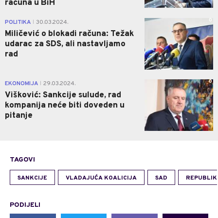
računa u BiH
0
POLITIKA
30.03.2024.
|
Miličević o blokadi računa: Težak
udarac za SDS, ali nastavljamo
rad
0
EKONOMIJA
29.03.2024.
|
Višković: Sankcije sulude, rad
kompanija neće biti doveden u
pitanje
TAGOVI
SANKCIJE
VLADAJUĆA KOALICIJA
SAD
REPUBLIK
PODIJELI