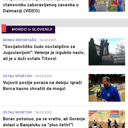
stanovniku zaboravljenog zaseoka u
Dalmaciji (VIDEO)
MONDO U SLOVENIJI
4
MONDO REPORTAŽA
16.02.2021.
|
"Socijalističko čudo nostalgično za
Jugoslavijom": Velenje je izgubilo naziv,
ali je u duši ostalo Titovo!
1
OSTALI SPORTOVI
14.02.2021.
|
Vujović poslije poraza na debiju: Igrači
Borca kasno shvatili da mogu!
3
OSTALI SPORTOVI
14.02.2021.
|
Borac potonuo, pa se vratio, ali Gorenje
dolazi u Banjaluku sa "plus četiri"!