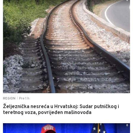
0
Pre 1 h
REGION
|
Željeznička nesreća u Hrvatskoj: Sudar putničkog i
teretnog voza, povrijeđen mašinovođa
0