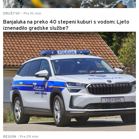
Pre 10 min
DRUŠTVO
|
Banjaluka na preko 40 stepeni kuburi s vodom: Ljeto
iznenadilo gradske službe?
0
Pre 29 min
REGION
|