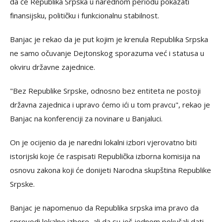
da će Republika Srpska u narednom periodu pokazati
finansijsku, političku i funkcionalnu stabilnost.
Banjac je rekao da je put kojim je krenula Republika Srpska
ne samo očuvanje Dejtonskog sporazuma već i statusa u
okviru državne zajednice.
"Bez Republike Srpske, odnosno bez entiteta ne postoji
državna zajednica i upravo ćemo ići u tom pravcu", rekao je
Banjac na konferenciji za novinare u Banjaluci.
On je ocijenio da je naredni lokalni izbori vjerovatno biti
istorijski koje će raspisati Republička izborna komisija na
osnovu zakona koji će donijeti Narodna skupština Republike
Srpske.
Banjac je napomenuo da Republika srpska ima pravo da
sprovodi lokalne izbore, ali da su još jednom pokušali dati