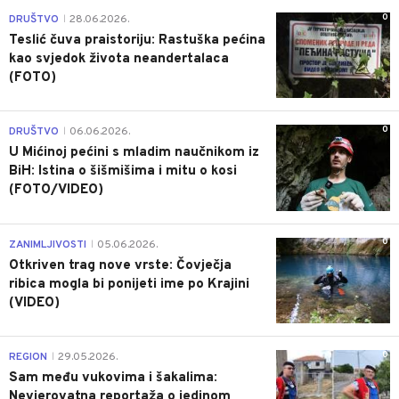
0
DRUŠTVO
28.06.2026.
|
Teslić čuva praistoriju: Rastuška pećina
kao svjedok života neandertalaca
(FOTO)
0
DRUŠTVO
06.06.2026.
|
U Mićinoj pećini s mladim naučnikom iz
BiH: Istina o šišmišima i mitu o kosi
(FOTO/VIDEO)
0
ZANIMLJIVOSTI
05.06.2026.
|
Otkriven trag nove vrste: Čovječja
ribica mogla bi ponijeti ime po Krajini
(VIDEO)
0
REGION
29.05.2026.
|
Sam među vukovima i šakalima:
Nevjerovatna reportaža o jedinom