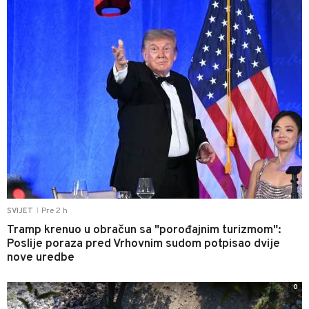
Pre 2 h
SVIJET
|
Tramp krenuo u obračun sa "porođajnim turizmom":
Poslije poraza pred Vrhovnim sudom potpisao dvije
nove uredbe
0