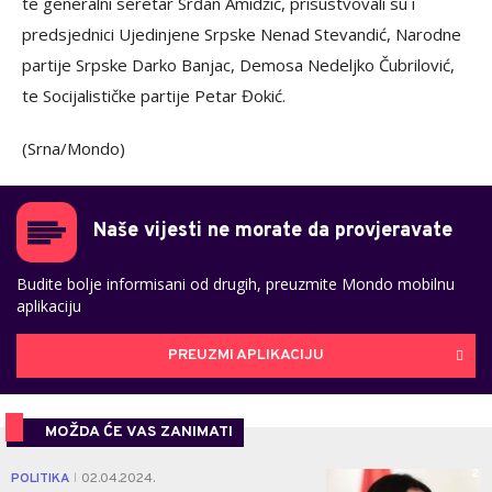
te generalni seretar Srđan Amidžić, prisustvovali su i
predsjednici Ujedinjene Srpske Nenad Stevandić, Narodne
partije Srpske Darko Banjac, Demosa Nedeljko Čubrilović,
te Socijalističke partije Petar Đokić.
(Srna/Mondo)
Naše vijesti ne morate da provjeravate
Budite bolje informisani od drugih, preuzmite Mondo mobilnu
aplikaciju
PREUZMI APLIKACIJU
MOŽDA ĆE VAS ZANIMATI
2
POLITIKA
02.04.2024.
|