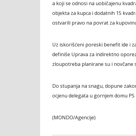
a koji se odnosi na uobičajenu kva
objekta za kupca i dodatnih 15 kvadr
ostvarili pravo na povrat za kupovin
Uz iskorišćeni poreski benefit ide i
definiše Uprava za indirektno oporez
zloupotreba planirane su i novčane s
Do stupanja na snagu, dopune zakona
ocjenu delegata u gornjem domu PS 
(MONDO/Agencije)