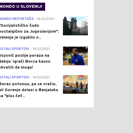
MONDO U SLOVENIJI
4
MONDO REPORTAŽA
16.02.2021.
|
"Socijalističko čudo
nostalgično za Jugoslavijom":
Velenje je izgubilo n...
1
OSTALI SPORTOVI
14.02.2021.
|
Vujović poslije poraza na
debiju: Igrači Borca kasno
shvatili da mogu!
3
OSTALI SPORTOVI
14.02.2021.
|
Borac potonuo, pa se vratio,
ali Gorenje dolazi u Banjaluku
sa "plus čet...