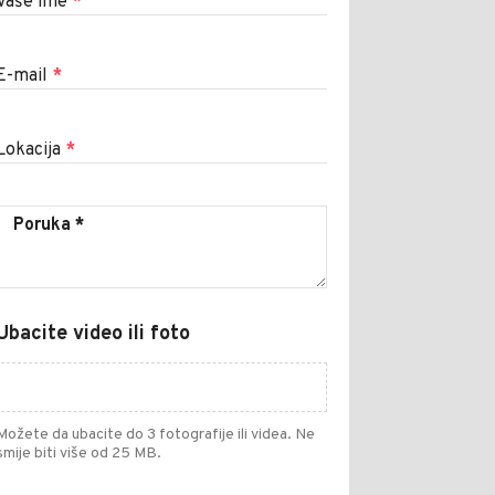
Vaše ime
*
E-mail
*
Lokacija
*
Ubacite video ili foto
Možete da ubacite do 3 fotografije ili videa. Ne
smije biti više od 25 MB.