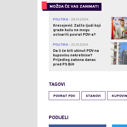
MOŽDA ĆE VAS ZANIMATI
POLITIKA
28.10.2024.
|
Kresojević: Zašto ljudi koji
grade kuću ne mogu
ostvariti povrat PDV-a?
POLITIKA
22.10.2024.
|
Da li će biti ukinut PDV na
kupovinu nekretnine?
Prijedlog zakona danas
pred PS BiH
TAGOVI
POVRAT PDV
STANOVI
KUPOVI
PODIJELI