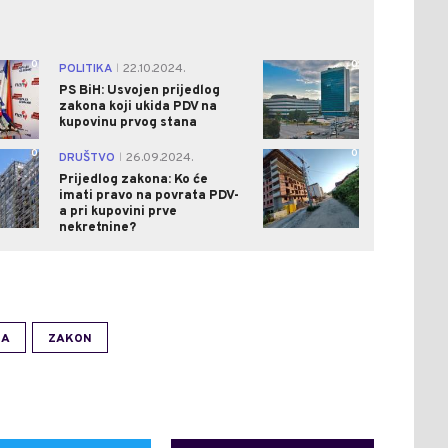
0
0
POLITIKA
22.10.2024.
|
PS BiH: Usvojen prijedlog
zakona koji ukida PDV na
kupovinu prvog stana
0
0
DRUŠTVO
26.09.2024.
|
Prijedlog zakona: Ko će
imati pravo na povrata PDV-
a pri kupovini prve
nekretnine?
NA
ZAKON