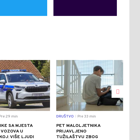
0
0
Pre 29 min
DRUŠTVO
Pre 33 min
DRU
|
IKE SA MJESTA
PET MALOLJETNIKA
STR
 VOZOVA U
PRIJAVLJENO
UPO
OJ: VIŠE LJUDI
TUŽILAŠTVU ZBOG
VOD