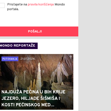
Pristajete na
pravila korišćenja
Mondo
portala.
POŠALJI
MONDO REPORTAŽE
0
21.07.2026.
PUTOVANJA
NAJDUŽA PEĆINA U BIH KRIJE
JEZERO, HILJADE ŠIŠMIŠA I
KOSTI PEĆINSKOG MED...