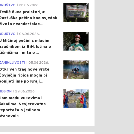
0
DRUŠTVO
28.06.2026.
|
Teslić čuva praistoriju:
Rastuška pećina kao svjedok
života neandertalac...
0
DRUŠTVO
06.06.2026.
|
U Mićinoj pećini s mladim
naučnikom iz BiH: Istina o
šišmišima i mitu o ...
0
ZANIMLJIVOSTI
05.06.2026.
|
Otkriven trag nove vrste:
Čovječja ribica mogla bi
ponijeti ime po Kraji...
0
REGION
29.05.2026.
|
Sam među vukovima i
šakalima: Nevjerovatna
reportaža o jedinom
stanovnik...