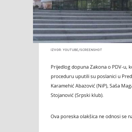
IZVOR: YOUTUBE/SCREENSHOT
Prijedlog dopuna Zakona o PDV-u, ko
proceduru uputili su poslanici u Pr
Karamehić Abazović (NiP), Saša Maga
Stojanović (Srpski klub).
Ova poreska olakšica ne odnosi se na