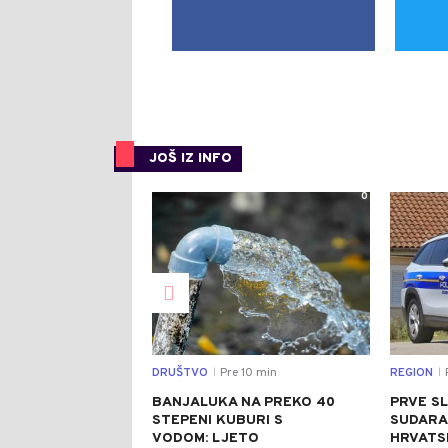
JOŠ IZ INFO
0
DRUŠTVO
Pre 10 min
REGION
|
|
BANJALUKA NA PREKO 40
PRVE SL
STEPENI KUBURI S
SUDARA
VODOM: LJETO
HRVATSK