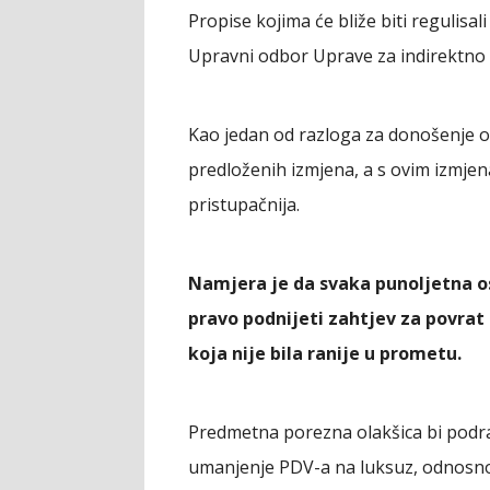
Propise kojima će bliže biti regulisa
Upravni odbor Uprave za indirektno 
Kao jedan od razloga za donošenje ov
predloženih izmjena, a s ovim izmje
pristupačnija.
Namjera je da svaka punoljetna os
pravo podnijeti zahtjev za povrat
koja nije bila ranije u prometu.
Predmetna porezna olakšica bi podra
umanjenje PDV-a na luksuz, odnosno