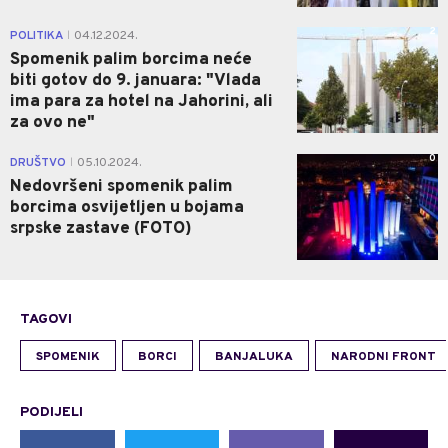
2
POLITIKA
04.12.2024.
|
Spomenik palim borcima neće
biti gotov do 9. januara: "Vlada
ima para za hotel na Jahorini, ali
za ovo ne"
0
DRUŠTVO
05.10.2024.
|
Nedovršeni spomenik palim
borcima osvijetljen u bojama
srpske zastave (FOTO)
TAGOVI
SPOMENIK
BORCI
BANJALUKA
NARODNI FRONT
PODIJELI