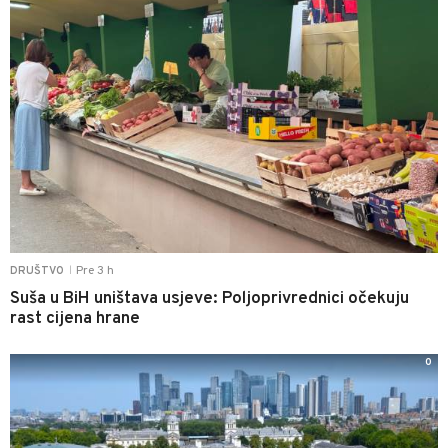
Pre 3 h
DRUŠTVO
|
Suša u BiH uništava usjeve: Poljoprivrednici očekuju
rast cijena hrane
0