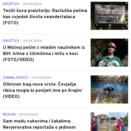
0
DRUŠTVO
28.06.2026.
|
Teslić čuva praistoriju: Rastuška pećina
kao svjedok života neandertalaca
(FOTO)
0
DRUŠTVO
06.06.2026.
|
U Mićinoj pećini s mladim naučnikom iz
BiH: Istina o šišmišima i mitu o kosi
(FOTO/VIDEO)
0
ZANIMLJIVOSTI
05.06.2026.
|
Otkriven trag nove vrste: Čovječja
ribica mogla bi ponijeti ime po Krajini
(VIDEO)
0
REGION
29.05.2026.
|
Sam među vukovima i šakalima:
Nevjerovatna reportaža o jedinom