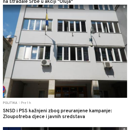
na stradale Srbe u akciji "Oluja"
0
Pre 1 h
POLITIKA
|
SNSD i PSS kažnjeni zbog preuranjene kampanje:
Zloupotreba djece i javnih sredstava
0