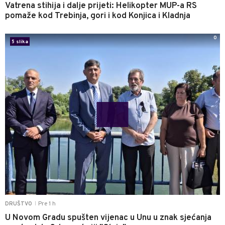
Vatrena stihija i dalje prijeti: Helikopter MUP-a RS
pomaže kod Trebinja, gori i kod Konjica i Kladnja
0
5 slika
Pre 1 h
DRUŠTVO
|
U Novom Gradu spušten vijenac u Unu u znak sjećanja