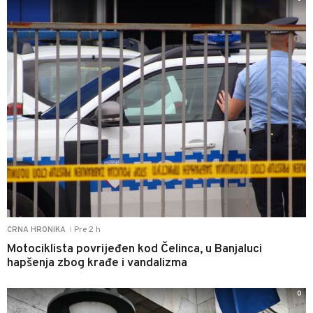
Pre 2 h
CRNA HRONIKA
|
Motociklista povrijeđen kod Čelinca, u Banjaluci
hapšenja zbog krađe i vandalizma
0