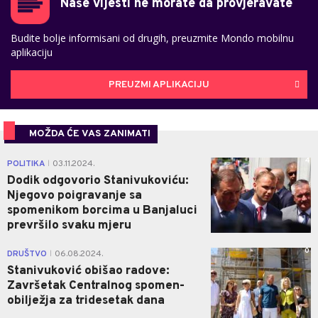
Naše vijesti ne morate da provjeravate
Budite bolje informisani od drugih, preuzmite Mondo mobilnu
aplikaciju
PREUZMI APLIKACIJU
MOŽDA ĆE VAS ZANIMATI
4
POLITIKA
03.11.2024.
|
Dodik odgovorio Stanivukoviću:
Njegovo poigravanje sa
spomenikom borcima u Banjaluci
prevršilo svaku mjeru
0
DRUŠTVO
06.08.2024.
|
Stanivuković obišao radove:
Završetak Centralnog spomen-
obilježja za tridesetak dana