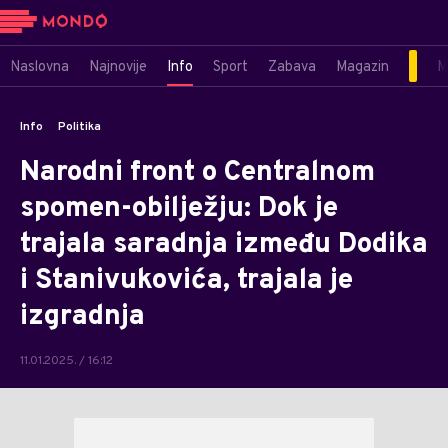
Naslovna
Najnovije
Info
Sport
Zabava
Magazin
M
Info
Politika
Narodni front o Centralnom
spomen-obilježju: Dok je
trajala saradnja između Dodika
i Stanivukovića, trajala je
izgradnja
11.01.2025. / 16:12