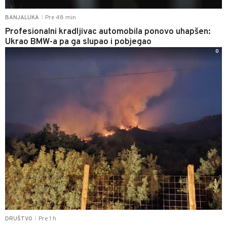
Pre 48 min
BANJALUKA
|
Profesionalni kradljivac automobila ponovo uhapšen:
Ukrao BMW-a pa ga slupao i pobjegao
0
Pre 1 h
DRUŠTVO
|