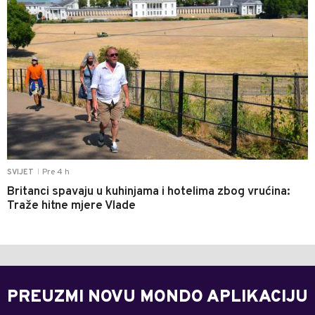
Pre 4 h
SVIJET
|
Britanci spavaju u kuhinjama i hotelima zbog vrućina:
Traže hitne mjere Vlade
PREUZMI NOVU MONDO APLIKACIJU