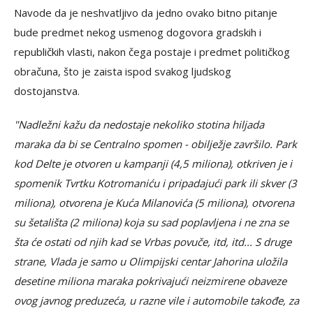
Navode da je neshvatljivo da jedno ovako bitno pitanje
bude predmet nekog usmenog dogovora gradskih i
republičkih vlasti, nakon čega postaje i predmet političkog
obračuna, što je zaista ispod svakog ljudskog
dostojanstva.
"Nadležni kažu da nedostaje nekoliko stotina hiljada
maraka da bi se Centralno spomen - obilježje završilo. Park
kod Delte je otvoren u kampanji (4,5 miliona), otkriven je i
spomenik Tvrtku Kotromaniću i pripadajući park ili skver (3
miliona), otvorena je Kuća Milanovića (5 miliona), otvorena
su šetališta (2 miliona) koja su sad poplavljena i ne zna se
šta će ostati od njih kad se Vrbas povuče, itd, itd... S druge
strane, Vlada je samo u Olimpijski centar Jahorina uložila
desetine miliona maraka pokrivajući neizmirene obaveze
ovog javnog preduzeća, u razne vile i automobile takođe, za