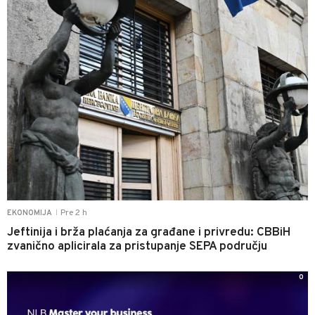
Pre 2 h
EKONOMIJA
|
Jeftinija i brža plaćanja za građane i privredu: CBBiH
zvanično aplicirala za pristupanje SEPA području
0