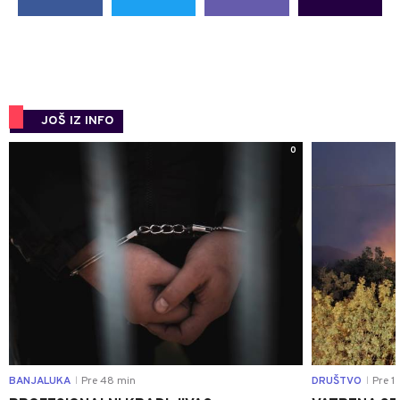
JOŠ IZ INFO
0
BANJALUKA
Pre 48 min
DRUŠTVO
Pre 1 
|
|