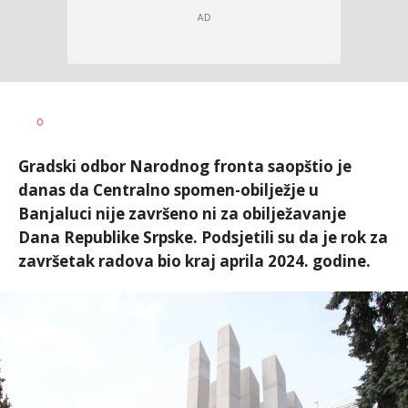
Nikolina
AUTOR
0
Damjanić
Gradski odbor Narodnog fronta saopštio je
danas da Centralno spomen-obilježje u
Banjaluci nije završeno ni za obilježavanje
Dana Republike Srpske. Podsjetili su da je rok za
završetak radova bio kraj aprila 2024. godine.