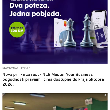
Pre 3 h
EKONOMIJA
|
Nova prilika za rast - NLB Master Your Business
pogodnosti pravnim licima dostupne do kraja oktobra
2026.
0