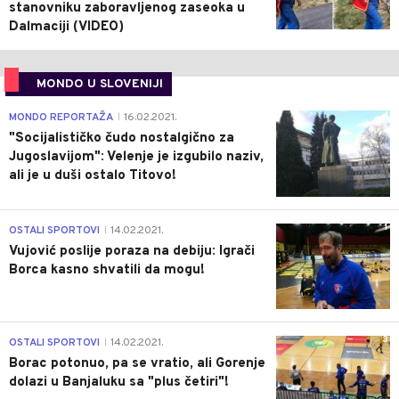
stanovniku zaboravljenog zaseoka u
Dalmaciji (VIDEO)
MONDO U SLOVENIJI
4
MONDO REPORTAŽA
16.02.2021.
|
"Socijalističko čudo nostalgično za
Jugoslavijom": Velenje je izgubilo naziv,
ali je u duši ostalo Titovo!
1
OSTALI SPORTOVI
14.02.2021.
|
Vujović poslije poraza na debiju: Igrači
Borca kasno shvatili da mogu!
3
OSTALI SPORTOVI
14.02.2021.
|
Borac potonuo, pa se vratio, ali Gorenje
dolazi u Banjaluku sa "plus četiri"!