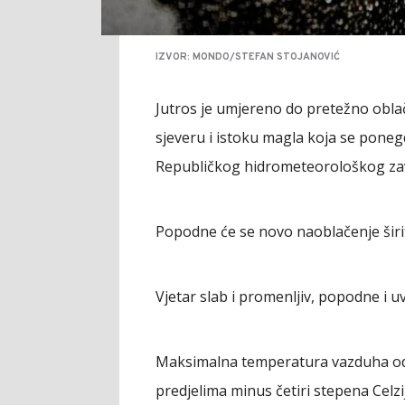
IZVOR: MONDO/STEFAN STOJANOVIĆ
Jutros je umjereno do pretežno oblač
sjeveru i istoku magla koja se ponegd
Republičkog hidrometeorološkog za
Popodne će se novo naoblačenje širiti
Vjetar slab i promenljiv, popodne i u
Maksimalna temperatura vazduha od m
predjelima minus četiri stepena Celzi