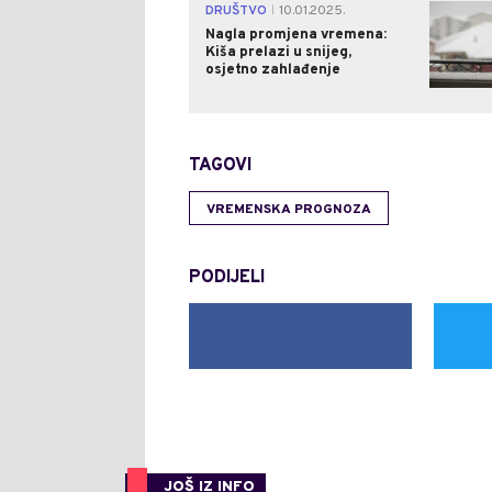
DRUŠTVO
10.01.2025.
|
Nagla promjena vremena:
Kiša prelazi u snijeg,
osjetno zahlađenje
TAGOVI
VREMENSKA PROGNOZA
PODIJELI
JOŠ IZ INFO