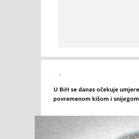
Željko
AUTOR
1
Svitlica
U BiH se danas očekuje umjeren
povremenom kišom i snijegom 