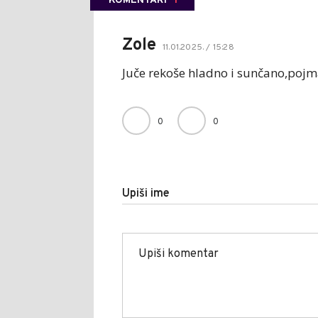
KOMENTARI
1
Zole
11.01.2025. / 15:28
Juče rekoše hladno i sunčano,poj
0
0
Upiši ime