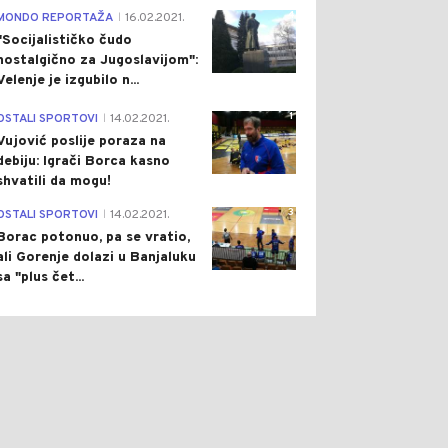
4
MONDO REPORTAŽA
16.02.2021.
|
"Socijalističko čudo
nostalgično za Jugoslavijom":
Velenje je izgubilo n...
1
OSTALI SPORTOVI
14.02.2021.
|
Vujović poslije poraza na
debiju: Igrači Borca kasno
shvatili da mogu!
3
OSTALI SPORTOVI
14.02.2021.
|
Borac potonuo, pa se vratio,
ali Gorenje dolazi u Banjaluku
sa "plus čet...