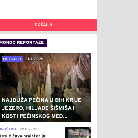
POŠALJI
MONDO REPORTAŽE
0
21.07.2026.
PUTOVANJA
NAJDUŽA PEĆINA U BIH KRIJE
JEZERO, HILJADE ŠIŠMIŠA I
KOSTI PEĆINSKOG MED...
0
DRUŠTVO
28.06.2026.
|
Teslić čuva praistoriju: