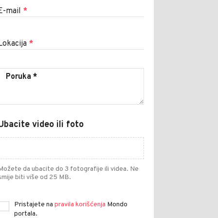
E-mail
*
Lokacija
*
Ubacite video ili foto
Možete da ubacite do 3 fotografije ili videa. Ne
smije biti više od 25 MB.
Pristajete na
pravila korišćenja
Mondo
portala.