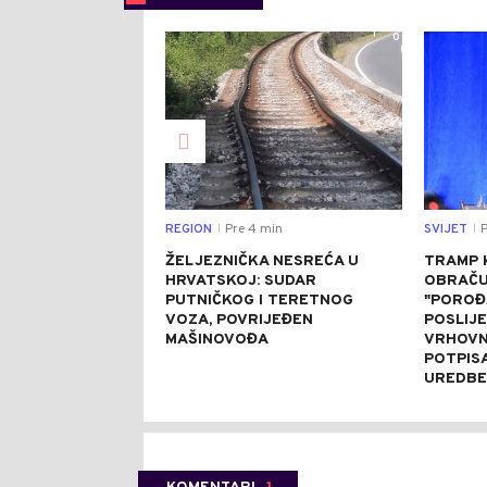
0
REGION
Pre 4 min
SVIJET
P
|
|
ŽELJEZNIČKA NESREĆA U
TRAMP 
HRVATSKOJ: SUDAR
OBRAČU
PUTNIČKOG I TERETNOG
"POROĐ
VOZA, POVRIJEĐEN
POSLIJ
MAŠINOVOĐA
VRHOVN
POTPIS
UREDBE