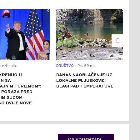
0
0
re 41 min
DRUŠTVO
Pre 59 min
REGI
|
KRENUO U
DANAS NAOBLAČENJE UZ
IST
N SA
LOKALNE PLJUSKOVE I
BEZ
AJNIM TURIZMOM":
BLAGI PAD TEMPERATURE
IST
E PORAZA PRED
BUN
IM SUDOM
AO DVIJE NOVE