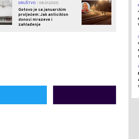
0
0
DRUŠTVO
08.01.2025.
|
Gotovo je sa januarskim
proljećem: Jak anticiklon
donosi mrazeve i
zahlađenje