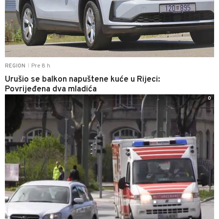
Pre 8 h
REGION
|
Urušio se balkon napuštene kuće u Rijeci:
Povrijeđena dva mladića
0