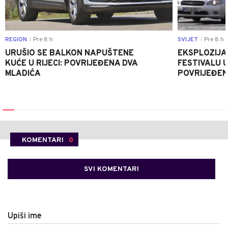
REGION
Pre 8 h
SVIJET
Pre 8 h
|
|
URUŠIO SE BALKON NAPUŠTENE
EKSPLOZIJA
KUĆE U RIJECI: POVRIJEĐENA DVA
FESTIVALU 
MLADIĆA
POVRIJEĐEN
KOMENTARI
0
SVI KOMENTARI
Upiši ime