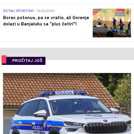
3
OSTALI SPORTOVI
14.02.2021.
|
Borac potonuo, pa se vratio, ali Gorenje
dolazi u Banjaluku sa "plus četiri"!
PROČITAJ JOŠ
0