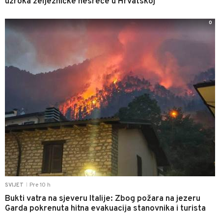
uzroka željezničke nesreće u Hrvatskoj
0
Pre 10 h
SVIJET
|
Bukti vatra na sjeveru Italije: Zbog požara na jezeru
Garda pokrenuta hitna evakuacija stanovnika i turista