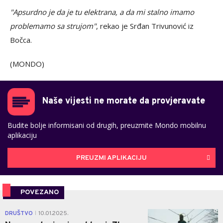
"Apsurdno je da je tu elektrana, a da mi stalno imamo
problemamo sa strujom"
, rekao je Srđan Trivunović iz
Bočca.
(MONDO)
Naše vijesti ne morate da provjeravate
Budite bolje informisani od drugih, preuzmite Mondo mobilnu
aplikaciju
PREUZMI APLIKACIJU
POVEZANO
0
DRUŠTVO
10.01.2025.
|