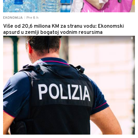
Pre 8 h
EKONOMIJA
|
Više od 20,6 miliona KM za stranu vodu: Ekonomski
apsurd u zemlji bogatoj vodnim resursima
0