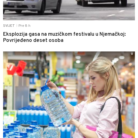
Pre 8 h
SVIJET
|
Eksplozija gasa na muzičkom festivalu u Njemačkoj:
Povrijeđeno deset osoba
0