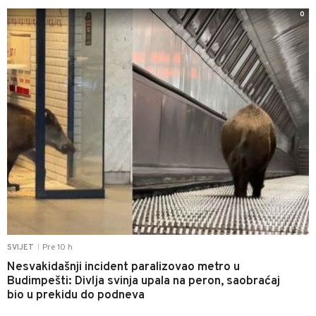
0
Pre 10 h
SVIJET
|
Nesvakidašnji incident paralizovao metro u
Budimpešti: Divlja svinja upala na peron, saobraćaj
bio u prekidu do podneva