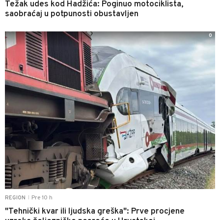
Težak udes kod Hadžića: Poginuo motociklista,
saobraćaj u potpunosti obustavljen
0
Pre 10 h
REGION
|
"Tehnički kvar ili ljudska greška": Prve procjene