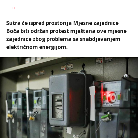
Željko
AUTOR
0
Svitlica
Sutra će ispred prostorija Mjesne zajednice
Boča biti održan protest mještana ove mjesne
zajednice zbog problema sa snabdjevanjem
električnom energijom.