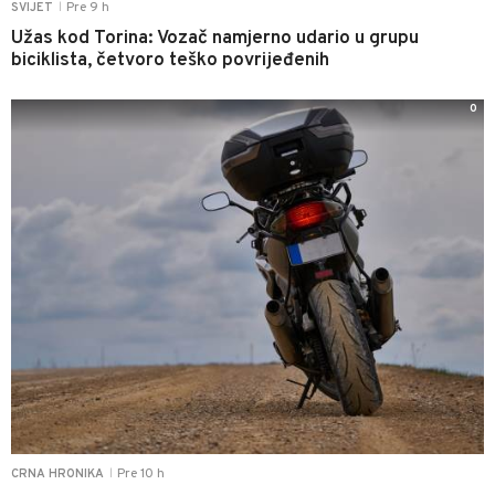
Pre 9 h
SVIJET
|
Užas kod Torina: Vozač namjerno udario u grupu
biciklista, četvoro teško povrijeđenih
0
Pre 10 h
CRNA HRONIKA
|