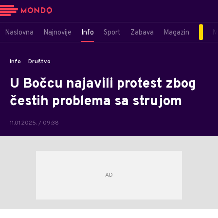
Naslovna
Najnovije
Info
Sport
Zabava
Magazin
M
Info
Društvo
U Bočcu najavili protest zbog
čestih problema sa strujom
11.01.2025. / 09:38