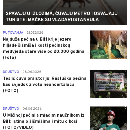
SPAVAJU U IZLOZIMA, ČUVAJU METRO I OSVAJAJU
TURISTE: MAČKE SU VLADARI ISTANBULA
0
PUTOVANJA
21.07.2026.
|
Najduža pećina u BiH krije jezero,
hiljade šišmiša i kosti pećinskog
medvjeda stare više od 20.000 godina
(Foto)
0
DRUŠTVO
28.06.2026.
|
Teslić čuva praistoriju: Rastuška pećina
kao svjedok života neandertalaca
(FOTO)
0
DRUŠTVO
06.06.2026.
|
U Mićinoj pećini s mladim naučnikom iz
BiH: Istina o šišmišima i mitu o kosi
(FOTO/VIDEO)