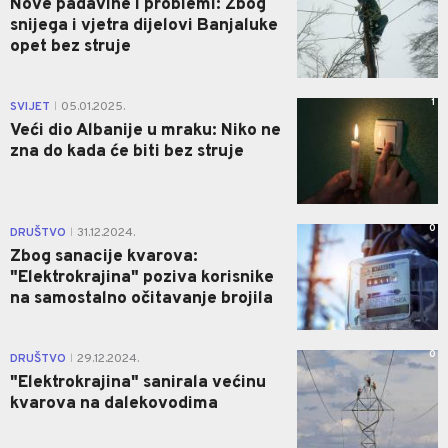
Nove padavine i problemi: Zbog
snijega i vjetra dijelovi Banjaluke
opet bez struje
1
SVIJET
05.01.2025.
|
Veći dio Albanije u mraku: Niko ne
zna do kada će biti bez struje
0
DRUŠTVO
31.12.2024.
|
Zbog sanacije kvarova:
"Elektrokrajina" poziva korisnike
na samostalno očitavanje brojila
0
DRUŠTVO
29.12.2024.
|
"Elektrokrajina" sanirala većinu
kvarova na dalekovodima