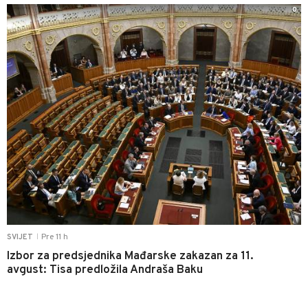
0
Pre 11 h
SVIJET
|
Izbor za predsjednika Mađarske zakazan za 11.
avgust: Tisa predložila Andraša Baku