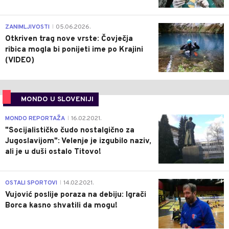
0
ZANIMLJIVOSTI
05.06.2026.
|
Otkriven trag nove vrste: Čovječja
ribica mogla bi ponijeti ime po Krajini
(VIDEO)
MONDO U SLOVENIJI
4
MONDO REPORTAŽA
16.02.2021.
|
"Socijalističko čudo nostalgično za
Jugoslavijom": Velenje je izgubilo naziv,
ali je u duši ostalo Titovo!
1
OSTALI SPORTOVI
14.02.2021.
|
Vujović poslije poraza na debiju: Igrači
Borca kasno shvatili da mogu!