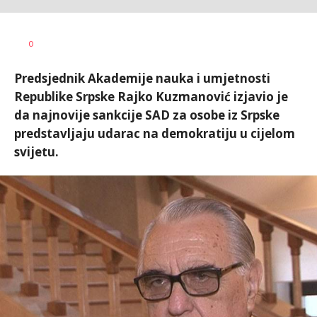
Nikolina
AUTOR
0
Damjanić
Predsjednik Akademije nauka i umjetnosti
Republike Srpske Rajko Kuzmanović izjavio je
da najnovije sankcije SAD za osobe iz Srpske
predstavljaju udarac na demokratiju u cijelom
svijetu.