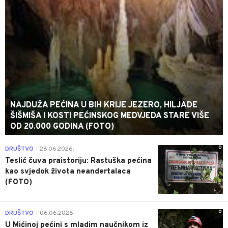
NAJDUŽA PEĆINA U BIH KRIJE JEZERO, HILJADE
ŠIŠMIŠA I KOSTI PEĆINSKOG MEDVJEDA STARE VIŠE
OD 20.000 GODINA (FOTO)
0
DRUŠTVO
28.06.2026.
|
Teslić čuva praistoriju: Rastuška pećina
kao svjedok života neandertalaca
(FOTO)
0
DRUŠTVO
06.06.2026.
|
U Mićinoj pećini s mladim naučnikom iz