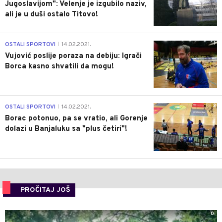
Jugoslavijom": Velenje je izgubilo naziv,
ali je u duši ostalo Titovo!
1
OSTALI SPORTOVI
14.02.2021.
|
Vujović poslije poraza na debiju: Igrači
Borca kasno shvatili da mogu!
3
OSTALI SPORTOVI
14.02.2021.
|
Borac potonuo, pa se vratio, ali Gorenje
dolazi u Banjaluku sa "plus četiri"!
PROČITAJ JOŠ
0