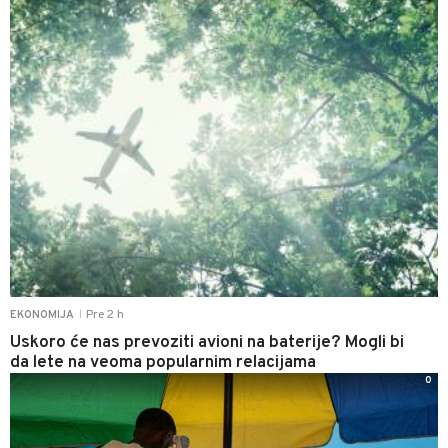
Pre 2 h
EKONOMIJA
|
Uskoro će nas prevoziti avioni na baterije? Mogli bi
da lete na veoma popularnim relacijama
0