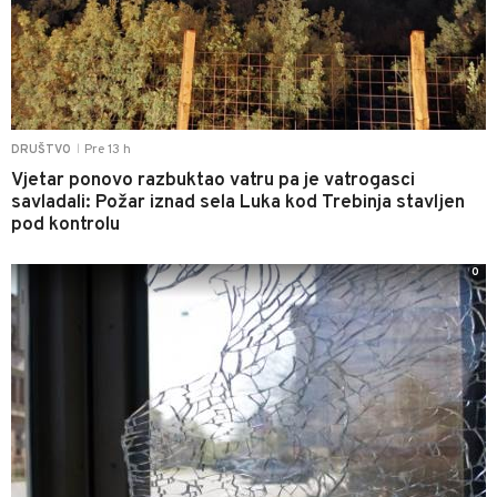
Pre 13 h
DRUŠTVO
|
Vjetar ponovo razbuktao vatru pa je vatrogasci
savladali: Požar iznad sela Luka kod Trebinja stavljen
pod kontrolu
0