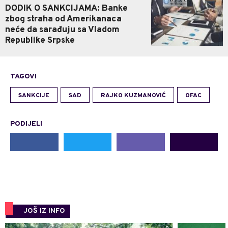
DODIK O SANKCIJAMA: Banke
zbog straha od Amerikanaca
neće da sarađuju sa Vladom
Republike Srpske
TAGOVI
SANKCIJE
SAD
RAJKO KUZMANOVIĆ
OFAC
PODIJELI
JOŠ IZ INFO