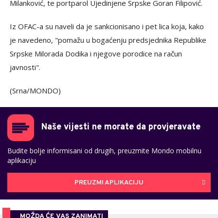
Milanković, te portparol Ujedinjene Srpske Goran Filipović.
Iz OFAC-a su naveli da je sankcionisano i pet lica koja, kako
je navedeno, "pomažu u bogaćenju predsjednika Republike
Srpske Milorada Dodika i njegove porodice na račun
javnosti".
(Srna/MONDO)
Naše vijesti ne morate da provjeravate
Budite bolje informisani od drugih, preuzmite Mondo mobilnu
aplikaciju
PREUZMI APLIKACIJU
MOŽDA ĆE VAS ZANIMATI