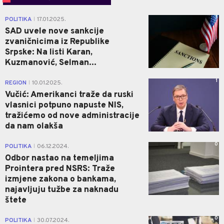
1
POLITIKA
17.01.2025.
|
SAD uvele nove sankcije
zvaničnicima iz Republike
Srpske: Na listi Karan,
Kuzmanović, Selman...
1
REGION
10.01.2025.
|
Vučić: Amerikanci traže da ruski
vlasnici potpuno napuste NIS,
tražićemo od nove administracije
da nam olakša
0
POLITIKA
06.12.2024.
|
Odbor nastao na temeljima
Prointera pred NSRS: Traže
izmjene zakona o bankama,
najavljuju tužbe za naknadu
štete
0
POLITIKA
30.07.2024.
|