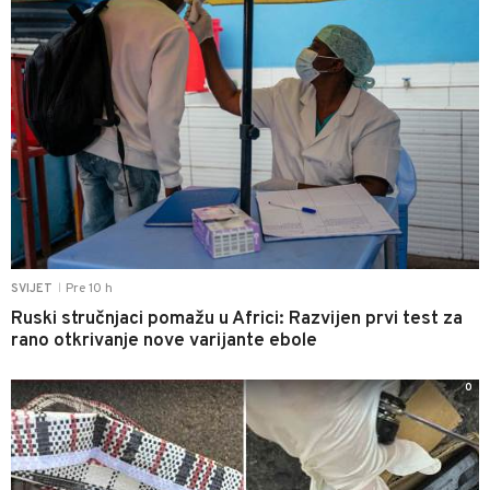
Pre 10 h
SVIJET
|
Ruski stručnjaci pomažu u Africi: Razvijen prvi test za
rano otkrivanje nove varijante ebole
0