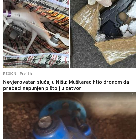
Pre 11 h
REGION
|
Nevjerovatan slučaj u Nišu: Muškarac htio dronom da
prebaci napunjen pištolj u zatvor
1