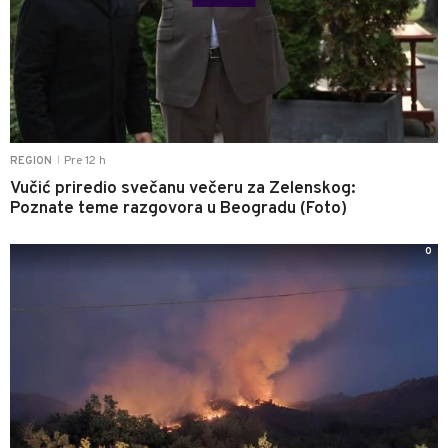
Pre 12 h
REGION
|
Vučić priredio svečanu večeru za Zelenskog:
Poznate teme razgovora u Beogradu (Foto)
0