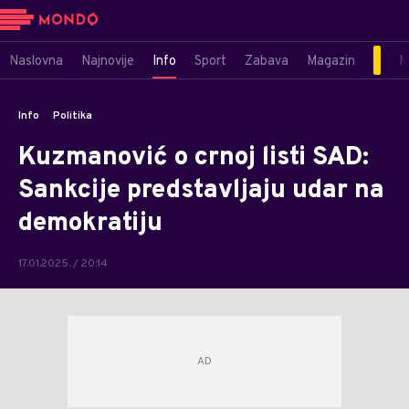
Naslovna
Najnovije
Info
Sport
Zabava
Magazin
M
Info
Politika
Kuzmanović o crnoj listi SAD:
Sankcije predstavljaju udar na
demokratiju
17.01.2025. / 20:14