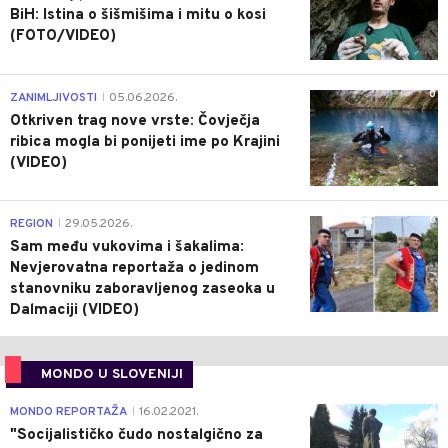
BiH: Istina o šišmišima i mitu o kosi
(FOTO/VIDEO)
0
ZANIMLJIVOSTI
05.06.2026.
|
Otkriven trag nove vrste: Čovječja
ribica mogla bi ponijeti ime po Krajini
(VIDEO)
0
REGION
29.05.2026.
|
Sam među vukovima i šakalima:
Nevjerovatna reportaža o jedinom
stanovniku zaboravljenog zaseoka u
Dalmaciji (VIDEO)
MONDO U SLOVENIJI
4
MONDO REPORTAŽA
16.02.2021.
|
"Socijalističko čudo nostalgično za