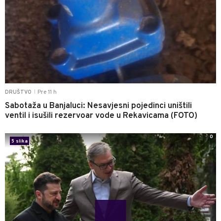
Pre 11 h
DRUŠTVO
|
Sabotaža u Banjaluci: Nesavjesni pojedinci uništili
ventil i isušili rezervoar vode u Rekavicama (FOTO)
0
5 slika