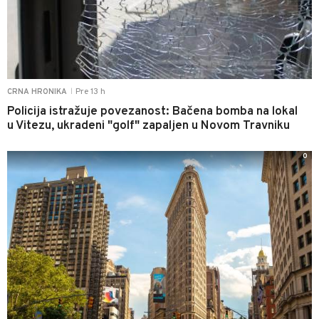
Pre 13 h
CRNA HRONIKA
|
Policija istražuje povezanost: Bačena bomba na lokal
u Vitezu, ukradeni "golf" zapaljen u Novom Travniku
0