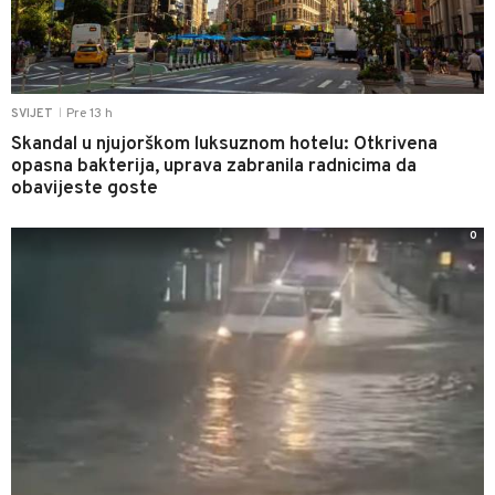
Pre 13 h
SVIJET
|
Skandal u njujorškom luksuznom hotelu: Otkrivena
opasna bakterija, uprava zabranila radnicima da
obavijeste goste
0