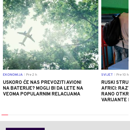
0
EKONOMIJA
Pre 2 h
SVIJET
Pre 10 h
|
|
USKORO ĆE NAS PREVOZITI AVIONI
RUSKI STRU
NA BATERIJE? MOGLI BI DA LETE NA
AFRICI: RAZ
VEOMA POPULARNIM RELACIJAMA
RANO OTKRI
VARIJANTE 