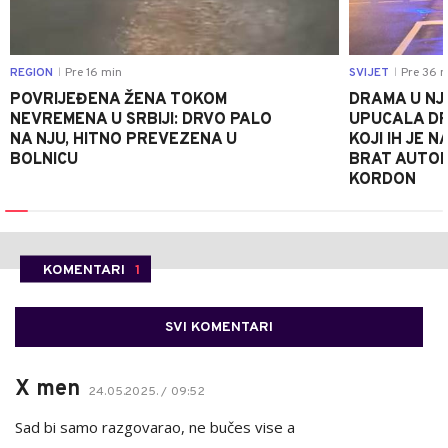
REGION
Pre 16 min
SVIJET
Pre 36 m
|
|
POVRIJEĐENA ŽENA TOKOM
DRAMA U NJ
NEVREMENA U SRBIJI: DRVO PALO
UPUCALA DR
NA NJU, HITNO PREVEZENA U
KOJI IH JE 
BOLNICU
BRAT AUTOM
KORDON
KOMENTARI
1
SVI KOMENTARI
X men
24.05.2025. / 09:52
Sad bi samo razgovarao, ne bučes vise a