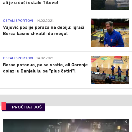
ali je u duši ostalo Titovo!
1
OSTALI SPORTOVI
14.02.2021.
|
Vujović poslije poraza na debiju: Igrači
Borca kasno shvatili da mogu!
3
OSTALI SPORTOVI
14.02.2021.
|
Borac potonuo, pa se vratio, ali Gorenje
dolazi u Banjaluku sa "plus četiri"!
PROČITAJ JOŠ
0