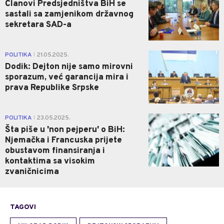
Članovi Predsjedništva BiH se
sastali sa zamjenikom državnog
sekretara SAD-a
1
POLITIKA
21.05.2025.
|
Dodik: Dejton nije samo mirovni
sporazum, već garancija mira i
prava Republike Srpske
0
POLITIKA
23.05.2025.
|
Šta piše u 'non pejperu' o BiH:
Njemačka i Francuska prijete
obustavom finansiranja i
kontaktima sa visokim
zvaničnicima
TAGOVI