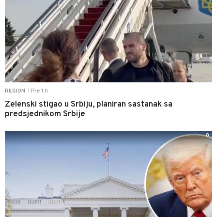
Pre 1 h
REGION
|
Zelenski stigao u Srbiju, planiran sastanak sa
predsjednikom Srbije
0