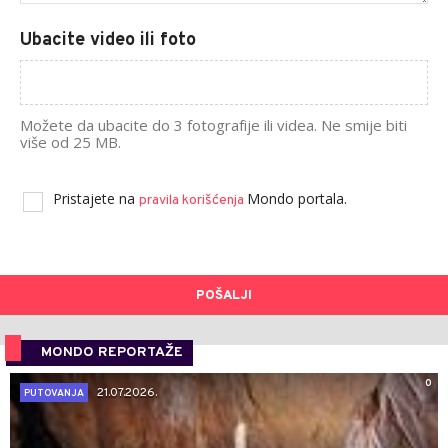
Ubacite video ili foto
Možete da ubacite do 3 fotografije ili videa. Ne smije biti
više od 25 MB.
Pristajete na
Mondo portala.
pravila korišćenja
POŠALJI
MONDO REPORTAŽE
0
21.07.2026.
PUTOVANJA