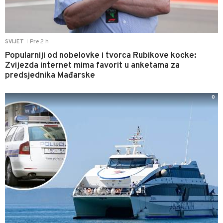
Pre 2 h
SVIJET
|
Popularniji od nobelovke i tvorca Rubikove kocke:
Zvijezda internet mima favorit u anketama za
predsjednika Mađarske
0