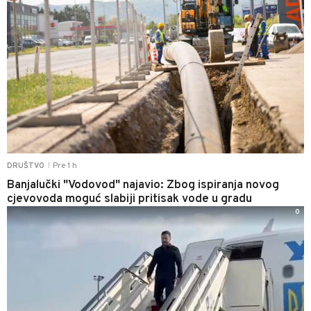
Pre 1 h
DRUŠTVO
|
Banjalučki "Vodovod" najavio: Zbog ispiranja novog
cjevovoda moguć slabiji pritisak vode u gradu
0