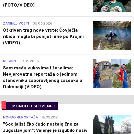
(FOTO/VIDEO)
0
ZANIMLJIVOSTI
05.06.2026.
|
Otkriven trag nove vrste: Čovječja
ribica mogla bi ponijeti ime po Krajini
(VIDEO)
0
REGION
29.05.2026.
|
Sam među vukovima i šakalima:
Nevjerovatna reportaža o jedinom
stanovniku zaboravljenog zaseoka u
Dalmaciji (VIDEO)
MONDO U SLOVENIJI
4
MONDO REPORTAŽA
16.02.2021.
|
"Socijalističko čudo nostalgično za
Jugoslavijom": Velenje je izgubilo naziv,