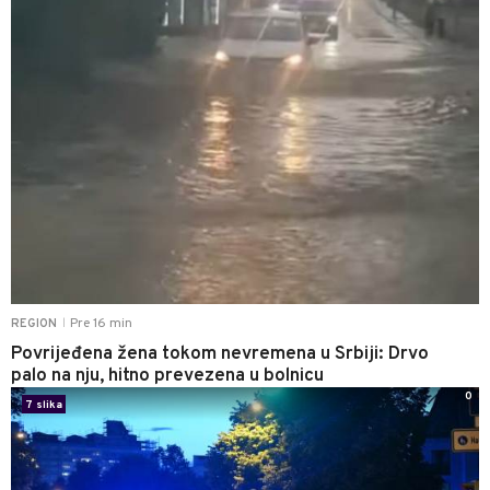
Pre 16 min
REGION
|
Povrijeđena žena tokom nevremena u Srbiji: Drvo
palo na nju, hitno prevezena u bolnicu
0
7 slika