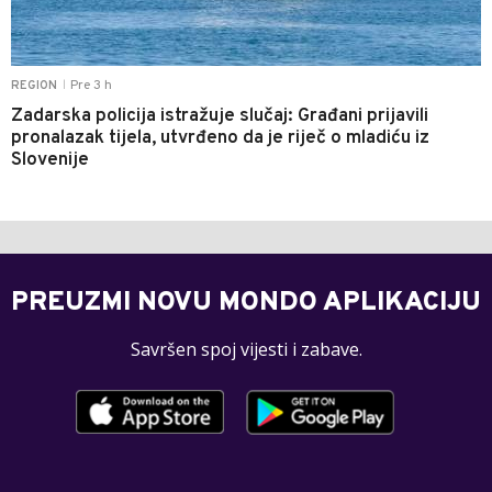
Pre 3 h
REGION
|
Zadarska policija istražuje slučaj: Građani prijavili
pronalazak tijela, utvrđeno da je riječ o mladiću iz
Slovenije
PREUZMI NOVU MONDO APLIKACIJU
Savršen spoj vijesti i zabave.