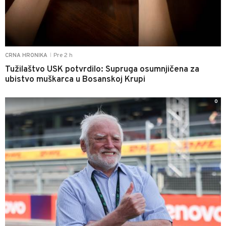
Pre 2 h
CRNA HRONIKA
|
Tužilaštvo USK potvrdilo: Supruga osumnjičena za
ubistvo muškarca u Bosanskoj Krupi
0