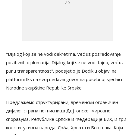
"Dijalog koji se ne vodi dekretima, već uz posredovanje
pozitivnih diplomatija. Dijalog koji se ne vodi tajno, već uz
punu transparentnost", podsjetio je Dodik u objavi na
platformi Iks na svoj nedavni govor na posebnoj sjednici
Narodne skupštine Republike Srpske.
Предлажемо структурирани, временски ограничен
дијалог страна потписница Дејтонског мировног
споразума, Републике Српске и Федерације БиХ, и три
конститутивна народа, Срба, Хрвата и Бошњака. Који