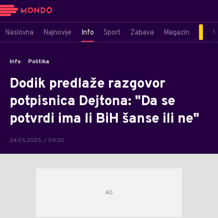
Naslovna
Najnovije
Info
Sport
Zabava
Magazin
M
Info
Politika
Dodik predlaže razgovor
potpisnica Dejtona: "Da se
potvrdi ima li BiH šanse ili ne"
24.05.2025. / 09:30