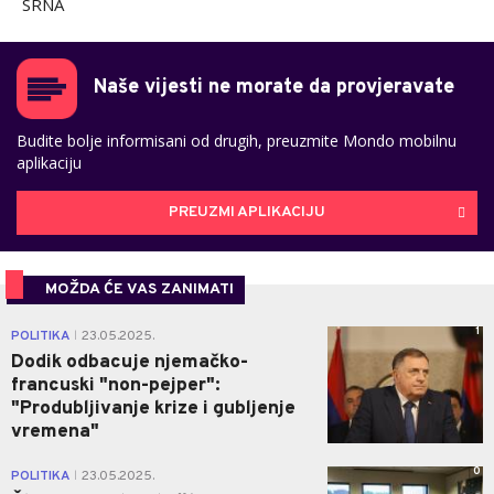
SRNA
Naše vijesti ne morate da provjeravate
Budite bolje informisani od drugih, preuzmite Mondo mobilnu
aplikaciju
PREUZMI APLIKACIJU
MOŽDA ĆE VAS ZANIMATI
1
POLITIKA
23.05.2025.
|
Dodik odbacuje njemačko-
francuski "non-pejper":
"Produbljivanje krize i gubljenje
vremena"
0
POLITIKA
23.05.2025.
|