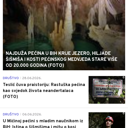
NAJDUŽA PEĆINA U BIH KRIJE JEZERO, HILJADE
ŠIŠMIŠA I KOSTI PEĆINSKOG MEDVJEDA STARE VIŠE
OD 20.000 GODINA (FOTO)
0
DRUŠTVO
28.06.2026.
|
Teslić čuva praistoriju: Rastuška pećina
kao svjedok života neandertalaca
(FOTO)
0
DRUŠTVO
06.06.2026.
|
U Mićinoj pećini s mladim naučnikom iz
BiH: Istina o šišmišima i mitu o kosi