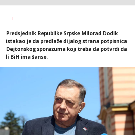
Dušan
AUTOR
1
Volaš
Predsjednik Republike Srpske Milorad Dodik
istakao je da predlaže dijalog strana potpisnica
Dejtonskog sporazuma koji treba da potvrdi da
li BiH ima šanse.