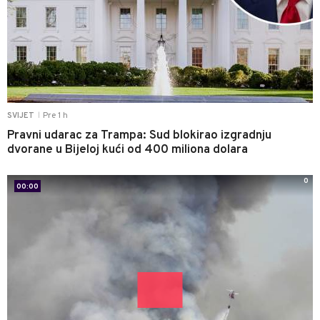
Pre 1 h
SVIJET
|
Pravni udarac za Trampa: Sud blokirao izgradnju
dvorane u Bijeloj kući od 400 miliona dolara
0
00:00