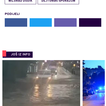
MILORAD DODIK
DEJTONSKI SPORAZUM
PODIJELI
JOŠ IZ INFO
0