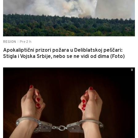
Pre 2 h
REGION
|
Apokaliptični prizori požara u Deliblatskoj peščari:
Stigla i Vojska Srbije, nebo se ne vidi od dima (Foto)
0