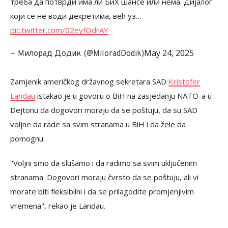
треба да потврди има ли БиХ шансе или нема. Дијалог
који се не води декретима, већ уз…
pic.twitter.com/02eyfOdrAY
May 24, 2025
— Милорад Додик (@MiloradDodik)
Zamjenik američkog državnog sekretara SAD
Kristofer
Landau
istakao je u govoru o BiH na zasjedanju NATO-a u
Dejtonu da dogovori moraju da se poštuju, da su SAD
voljne da rade sa svim stranama u BiH i da žele da
pomognu.
"Voljni smo da slušamo i da radimo sa svim uključenim
stranama. Dogovori moraju čvrsto da se poštuju, ali vi
morate biti fleksibilni i da se prilagodite promjenjivim
vremena", rekao je Landau.