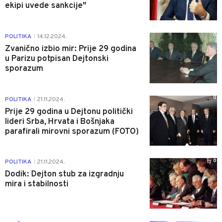
ekipi uvede sankcije"
0
POLITIKA
14.12.2024.
|
Zvanično izbio mir: Prije 29 godina
u Parizu potpisan Dejtonski
sporazum
0
POLITIKA
21.11.2024.
|
Prije 29 godina u Dejtonu politički
lideri Srba, Hrvata i Bošnjaka
parafirali mirovni sporazum (FOTO)
0
POLITIKA
21.11.2024.
|
Dodik: Dejton stub za izgradnju
mira i stabilnosti