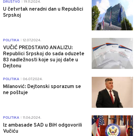
0
DRUŠTVO
19.11.2024.
|
U četvrtak neradni dan u Republici
Srpskoj
2
POLITIKA
12.07.2024.
|
VUČIĆ PREDSTAVIO ANALIZU:
Republici Srpskoj do sada oduzete
83 nadležnosti koje su joj date u
Dejtonu
0
POLITIKA
06.07.2024.
|
Milanović: Dejtonski sporazum se
ne poštuje
1
POLITIKA
11.06.2024.
|
Iz ambasade SAD u BiH odgovorili
Vučiću