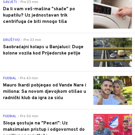
0
SAVJETI
Pre 23 min
|
Da li vam veš-mašina "skače" po
kupatilu? Uz jednostavan trik
centrifuga će biti mnogo tiša
0
DRUŠTVO
Pre 33 min
|
Saobraćajni kolaps u Banjaluci: Duge
kolone vozila kod Prijedorske petlje
0
FUDBAL
Pre 43 min
|
Mauro Ikardi pobjegao od Vande Nare i
miliona: Sa novom djevojkom otišao u
radnički klub da igra za siću
0
FUDBAL
Pre 50 min
|
Sloga gostuje na "Pecari": Uz
maksimalan pristup i odgovornost do