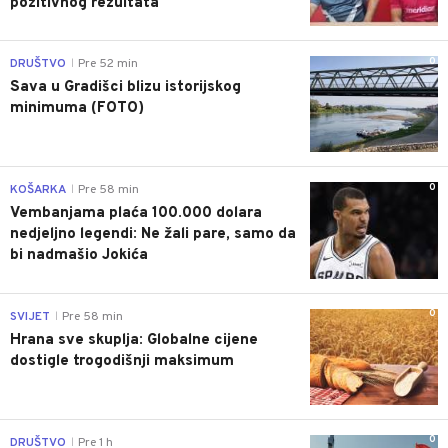
pozitivnog rezultata
0
DRUŠTVO
Pre 52 min
|
Sava u Gradišci blizu istorijskog
minimuma (FOTO)
0
KOŠARKA
Pre 58 min
|
Vembanjama plaća 100.000 dolara
nedjeljno legendi: Ne žali pare, samo da
bi nadmašio Jokića
0
SVIJET
Pre 58 min
|
Hrana sve skuplja: Globalne cijene
dostigle trogodišnji maksimum
0
DRUŠTVO
Pre 1 h
|