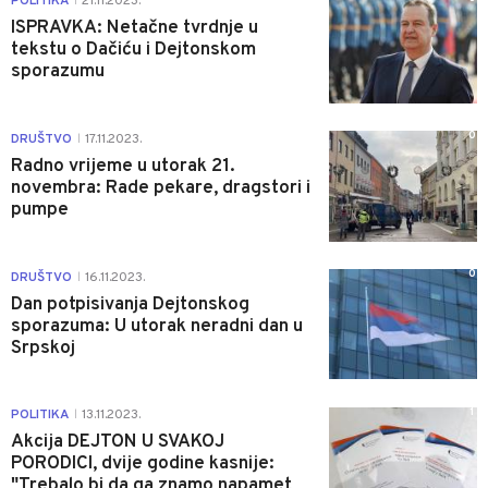
POLITIKA
21.11.2023.
|
ISPRAVKA: Netačne tvrdnje u
tekstu o Dačiću i Dejtonskom
sporazumu
0
DRUŠTVO
17.11.2023.
|
Radno vrijeme u utorak 21.
novembra: Rade pekare, dragstori i
pumpe
0
DRUŠTVO
16.11.2023.
|
Dan potpisivanja Dejtonskog
sporazuma: U utorak neradni dan u
Srpskoj
1
POLITIKA
13.11.2023.
|
Akcija DEJTON U SVAKOJ
PORODICI, dvije godine kasnije:
"Trebalo bi da ga znamo napamet,