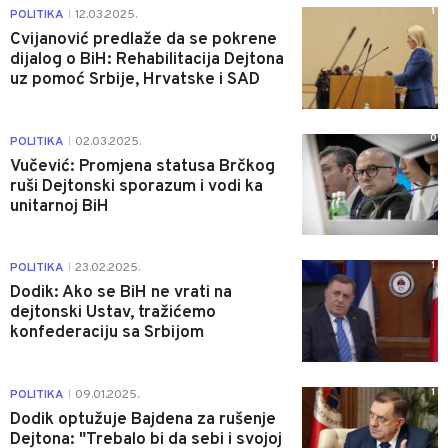
1
POLITIKA
12.03.2025.
|
Cvijanović predlaže da se pokrene
dijalog o BiH: Rehabilitacija Dejtona
uz pomoć Srbije, Hrvatske i SAD
0
POLITIKA
02.03.2025.
|
Vučević: Promjena statusa Brčkog
ruši Dejtonski sporazum i vodi ka
unitarnoj BiH
1
POLITIKA
23.02.2025.
|
Dodik: Ako se BiH ne vrati na
dejtonski Ustav, tražićemo
konfederaciju sa Srbijom
1
POLITIKA
09.01.2025.
|
Dodik optužuje Bajdena za rušenje
Dejtona: "Trebalo bi da sebi i svojoj