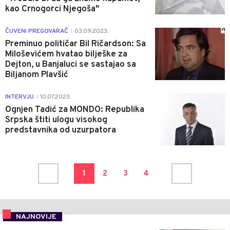
kao Crnogorci Njegoša"
0
ČUVENI PREGOVARAČ
03.09.2023.
|
Preminuo političar Bil Ričardson: Sa
Miloševićem hvatao bilješke za
Dejton, u Banjaluci se sastajao sa
Biljanom Plavšić
0
INTERVJU
10.07.2023.
|
Ognjen Tadić za MONDO: Republika
Srpska štiti ulogu visokog
predstavnika od uzurpatora
1
2
3
4
NAJNOVIJE