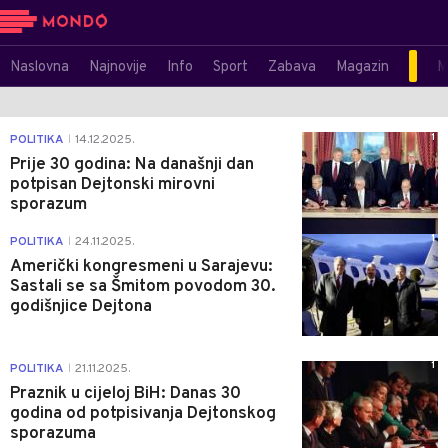
Naslovna
Najnovije
Info
Sport
Zabava
Magazin
M
1
POLITIKA
14.12.2025.
|
Prije 30 godina: Na današnji dan
potpisan Dejtonski mirovni
sporazum
1
POLITIKA
24.11.2025.
|
Američki kongresmeni u Sarajevu:
Sastali se sa Šmitom povodom 30.
godišnjice Dejtona
1
POLITIKA
21.11.2025.
|
Praznik u cijeloj BiH: Danas 30
godina od potpisivanja Dejtonskog
sporazuma