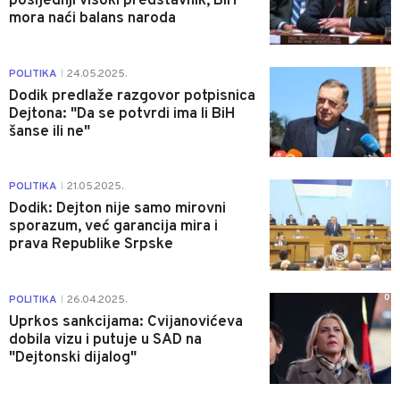
posljednji visoki predstavnik, BiH
mora naći balans naroda
1
POLITIKA
24.05.2025.
|
Dodik predlaže razgovor potpisnica
Dejtona: "Da se potvrdi ima li BiH
šanse ili ne"
1
POLITIKA
21.05.2025.
|
Dodik: Dejton nije samo mirovni
sporazum, već garancija mira i
prava Republike Srpske
0
POLITIKA
26.04.2025.
|
Uprkos sankcijama: Cvijanovićeva
dobila vizu i putuje u SAD na
"Dejtonski dijalog"