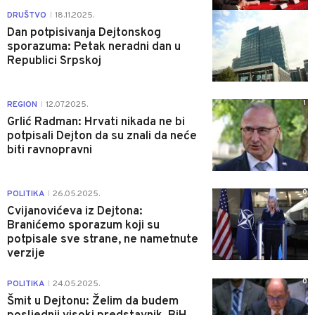
0
DRUŠTVO
18.11.2025.
|
Dan potpisivanja Dejtonskog
sporazuma: Petak neradni dan u
Republici Srpskoj
1
REGION
12.07.2025.
|
Grlić Radman: Hrvati nikada ne bi
potpisali Dejton da su znali da neće
biti ravnopravni
0
POLITIKA
26.05.2025.
|
Cvijanovićeva iz Dejtona:
Branićemo sporazum koji su
potpisale sve strane, ne nametnute
verzije
0
POLITIKA
24.05.2025.
|
Šmit u Dejtonu: Želim da budem