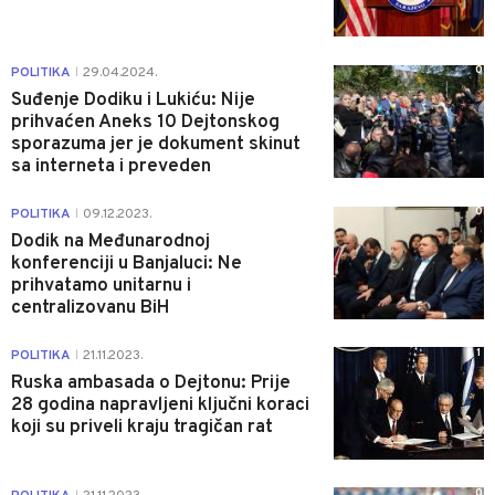
0
POLITIKA
29.04.2024.
|
Suđenje Dodiku i Lukiću: Nije
prihvaćen Aneks 10 Dejtonskog
sporazuma jer je dokument skinut
sa interneta i preveden
0
POLITIKA
09.12.2023.
|
Dodik na Međunarodnoj
konferenciji u Banjaluci: Ne
prihvatamo unitarnu i
centralizovanu BiH
1
POLITIKA
21.11.2023.
|
Ruska ambasada o Dejtonu: Prije
28 godina napravljeni ključni koraci
koji su priveli kraju tragičan rat
0