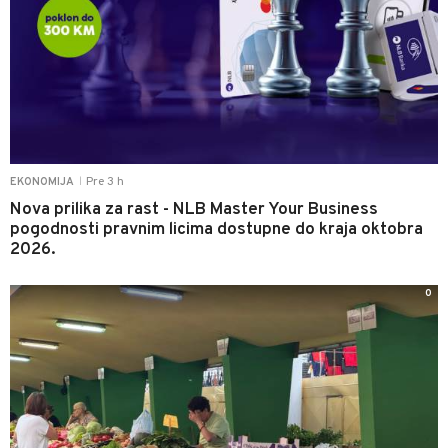
Pre 3 h
EKONOMIJA
|
Nova prilika za rast - NLB Master Your Business
pogodnosti pravnim licima dostupne do kraja oktobra
2026.
0