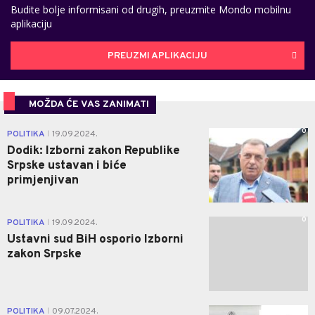
Budite bolje informisani od drugih, preuzmite Mondo mobilnu
aplikaciju
PREUZMI APLIKACIJU
MOŽDA ĆE VAS ZANIMATI
0
POLITIKA
19.09.2024.
|
Dodik: Izborni zakon Republike
Srpske ustavan i biće
primjenjivan
0
POLITIKA
19.09.2024.
|
Ustavni sud BiH osporio Izborni
zakon Srpske
0
POLITIKA
09.07.2024.
|