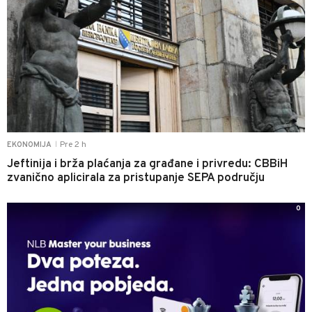
Pre 2 h
EKONOMIJA
|
Jeftinija i brža plaćanja za građane i privredu: CBBiH
zvanično aplicirala za pristupanje SEPA području
0