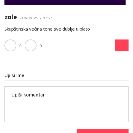
zole
21.06.2025. / 07:57
Skupštinska većina tone sve dublje u blato
0
0
Upiši ime