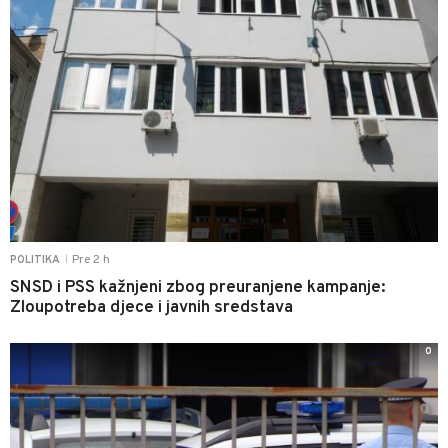
Pre 2 h
POLITIKA
|
SNSD i PSS kažnjeni zbog preuranjene kampanje:
Zloupotreba djece i javnih sredstava
0