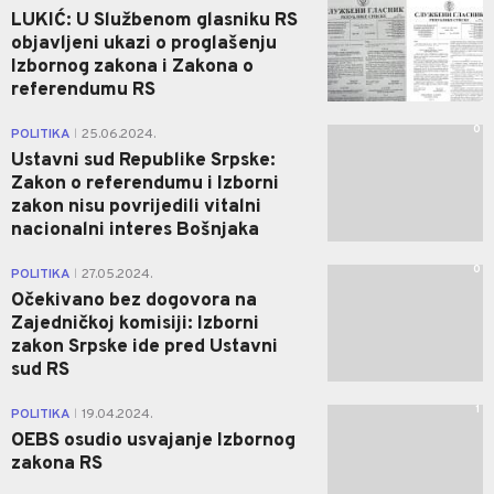
LUKIĆ: U Službenom glasniku RS
objavljeni ukazi o proglašenju
Izbornog zakona i Zakona o
referendumu RS
0
POLITIKA
25.06.2024.
|
Ustavni sud Republike Srpske:
Zakon o referendumu i Izborni
zakon nisu povrijedili vitalni
nacionalni interes Bošnjaka
0
POLITIKA
27.05.2024.
|
Očekivano bez dogovora na
Zajedničkoj komisiji: Izborni
zakon Srpske ide pred Ustavni
sud RS
1
POLITIKA
19.04.2024.
|
OEBS osudio usvajanje Izbornog
zakona RS