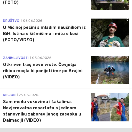
(FOTO)
0
DRUŠTVO
06.06.2026.
|
U Mićinoj pećini s mladim naučnikom iz
BiH: Istina o šišmišima i mitu o kosi
(FOTO/VIDEO)
0
ZANIMLJIVOSTI
05.06.2026.
|
Otkriven trag nove vrste: Čovječja
ribica mogla bi ponijeti ime po Krajini
(VIDEO)
0
REGION
29.05.2026.
|
Sam među vukovima i šakalima:
Nevjerovatna reportaža o jedinom
stanovniku zaboravljenog zaseoka u
Dalmaciji (VIDEO)