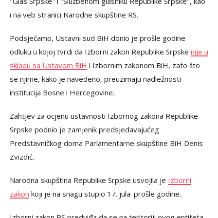
"Glas Srpske" i "Službenom glasniku Republike Srpske", kao
i na veb stranici Narodne skupštine RS.
Podsjećamo, Ustavni sud BiH donio je prošle godine
odluku u kojoj tvrdi da Izborni zakon Republike Srpske
nije u
skladu sa Ustavom BiH
i Izbornim zakonom BiH, zato što
se njime, kako je navedeno, preuzimaju nadležnosti
institucija Bosne i Hercegovine.
Zahtjev za ocjenu ustavnosti Izbornog zakona Republike
Srpske podnio je zamjenik predsjedavajućeg
Predstavničkog doma Parlamentarne skupštine BiH Denis
Zvizdić.
Narodna skupština Republike Srpske usvojila je
Izborni
zakon
koji je na snagu stupio 17. jula. prošle godine.
Izborni zakon RS predviđa da se na teritoriji ovog entiteta