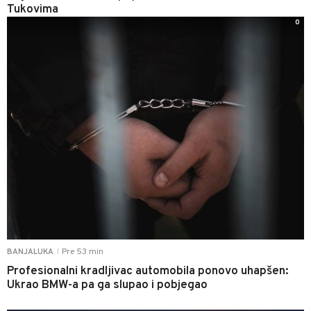
Tukovima
0
Pre 53 min
BANJALUKA
|
Profesionalni kradljivac automobila ponovo uhapšen:
Ukrao BMW-a pa ga slupao i pobjegao