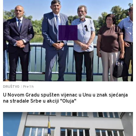
Pre 1 h
DRUŠTVO
|
U Novom Gradu spušten vijenac u Unu u znak sjećanja
na stradale Srbe u akciji "Oluja"
0