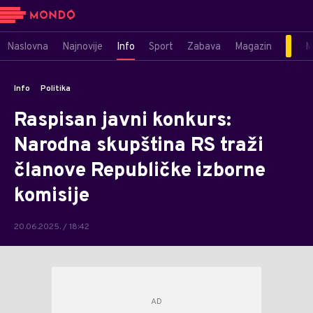
Naslovna
Najnovije
Info
Sport
Zabava
Magazin
M
Info
Politika
Raspisan javni konkurs:
Narodna skupština RS traži
članove Republičke izborne
komisije
20.06.2025. / 18:42