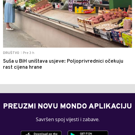
Pre 3 h
DRUŠTVO
|
Suša u BiH uništava usjeve: Poljoprivrednici očekuju
rast cijena hrane
PREUZMI NOVU MONDO APLIKACIJU
Savršen spoj vijesti i zabave.