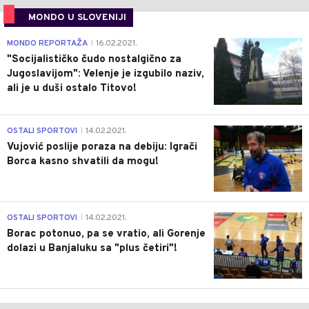
MONDO U SLOVENIJI
4
MONDO REPORTAŽA
16.02.2021.
|
"Socijalističko čudo nostalgično za
Jugoslavijom": Velenje je izgubilo naziv,
ali je u duši ostalo Titovo!
1
OSTALI SPORTOVI
14.02.2021.
|
Vujović poslije poraza na debiju: Igrači
Borca kasno shvatili da mogu!
3
OSTALI SPORTOVI
14.02.2021.
|
Borac potonuo, pa se vratio, ali Gorenje
dolazi u Banjaluku sa "plus četiri"!