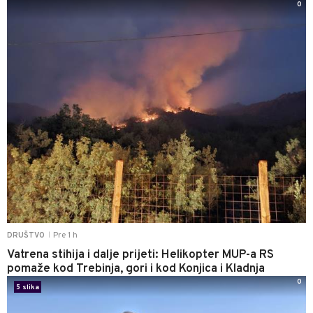
0
Pre 1 h
DRUŠTVO
|
Vatrena stihija i dalje prijeti: Helikopter MUP-a RS
pomaže kod Trebinja, gori i kod Konjica i Kladnja
0
5 slika