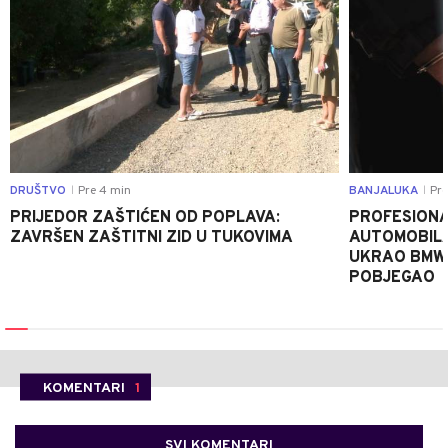
DRUŠTVO
Pre 4 min
BANJALUKA
Pre
|
|
PRIJEDOR ZAŠTIĆEN OD POPLAVA:
PROFESIONA
ZAVRŠEN ZAŠTITNI ZID U TUKOVIMA
AUTOMOBIL
UKRAO BMW-
POBJEGAO
KOMENTARI
1
SVI KOMENTARI