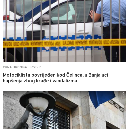
Pre 2 h
CRNA HRONIKA
|
Motociklista povrijeđen kod Čelinca, u Banjaluci
hapšenja zbog krađe i vandalizma
0