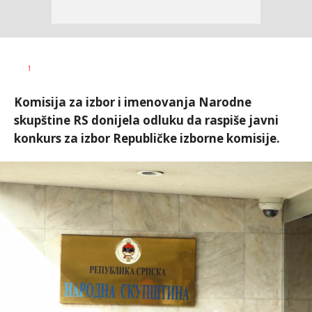
Dušan
AUTOR
1
Volaš
Komisija za izbor i imenovanja Narodne
skupštine RS donijela odluku da raspiše javni
konkurs za izbor Republičke izborne komisije.