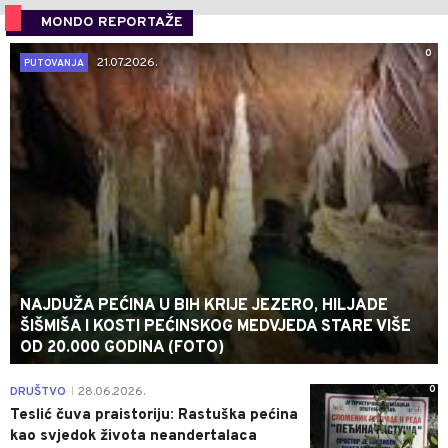
MONDO REPORTAŽE
0
21.07.2026.
PUTOVANJA
NAJDUŽA PEĆINA U BIH KRIJE JEZERO, HILJADE
ŠIŠMIŠA I KOSTI PEĆINSKOG MEDVJEDA STARE VIŠE
OD 20.000 GODINA (FOTO)
0
DRUŠTVO
28.06.2026.
|
Teslić čuva praistoriju: Rastuška pećina
kao svjedok života neandertalaca