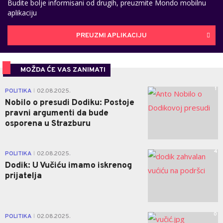
Budite bolje informisani od drugih, preuzmite Mondo mobilnu
aplikaciju
PREUZMI APLIKACIJU
MOŽDA ĆE VAS ZANIMATI
1
POLITIKA
02.08.2025.
|
Nobilo o presudi Dodiku: Postoje
pravni argumenti da bude
osporena u Strazburu
4
POLITIKA
02.08.2025.
|
Dodik: U Vučiću imamo iskrenog
prijatelja
0
POLITIKA
02.08.2025.
|