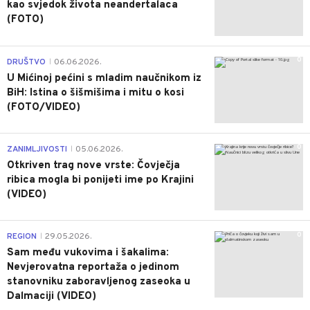
kao svjedok života neandertalaca
(FOTO)
0
DRUŠTVO
06.06.2026.
|
U Mićinoj pećini s mladim naučnikom iz
BiH: Istina o šišmišima i mitu o kosi
(FOTO/VIDEO)
0
ZANIMLJIVOSTI
05.06.2026.
|
Otkriven trag nove vrste: Čovječja
ribica mogla bi ponijeti ime po Krajini
(VIDEO)
0
REGION
29.05.2026.
|
Sam među vukovima i šakalima:
Nevjerovatna reportaža o jedinom
stanovniku zaboravljenog zaseoka u
Dalmaciji (VIDEO)