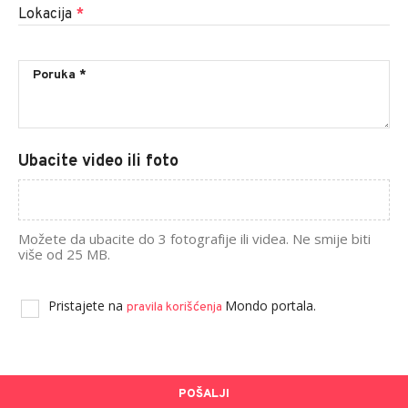
Lokacija
*
Ubacite video ili foto
Možete da ubacite do 3 fotografije ili videa. Ne smije biti
više od 25 MB.
Pristajete na
Mondo portala.
pravila korišćenja
POŠALJI