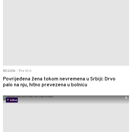
Pre 10 h
REGION
|
Povrijeđena žena tokom nevremena u Srbiji: Drvo
palo na nju, hitno prevezena u bolnicu
0
7 slika