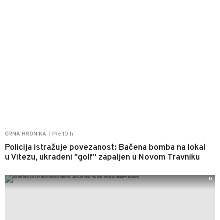
Pre 10 h
CRNA HRONIKA
|
Policija istražuje povezanost: Bačena bomba na lokal
u Vitezu, ukradeni "golf" zapaljen u Novom Travniku
0