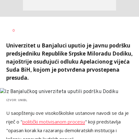
Vesna
AUTOR
0
Kerkez
Univerzitet u Banjaluci uputio je javnu podršku
predsjedniku Republike Srpske Miloradu Dodiku,
najoštrije osuđujući odluku Apelacionog vijeća
Suda BiH, kojom je potvrđena prvostepena
presuda.
IZVOR: UNIBL
U saopštenju ove visokoškolske ustanove navodi se da je
riječ o "
politički motivisanom procesu
" koji predstavlja
"opasan korak ka razaranju demokratskih institucija i