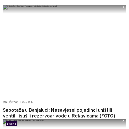
1
Pre 8 h
DRUŠTVO
|
Sabotaža u Banjaluci: Nesavjesni pojedinci uništili
ventil i isušili rezervoar vode u Rekavicama (FOTO)
0
5 slika