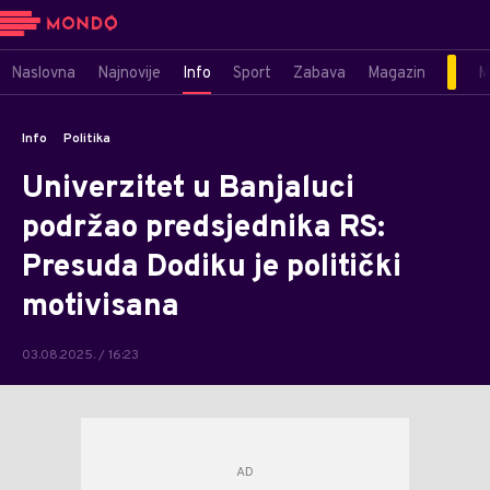
Naslovna
Najnovije
Info
Sport
Zabava
Magazin
M
Info
Politika
Univerzitet u Banjaluci
podržao predsjednika RS:
Presuda Dodiku je politički
motivisana
03.08.2025. / 16:23