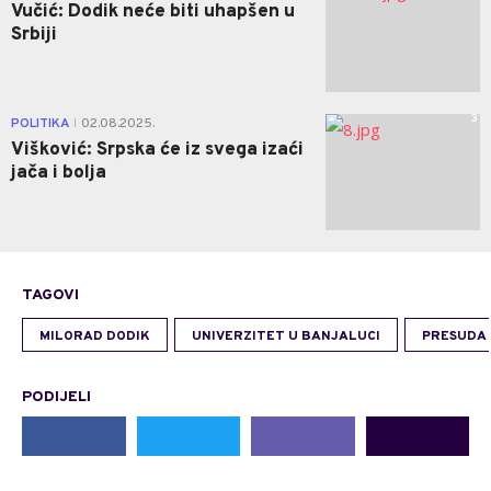
Vučić: Dodik neće biti uhapšen u
Srbiji
3
POLITIKA
02.08.2025.
|
Višković: Srpska će iz svega izaći
jača i bolja
TAGOVI
MILORAD DODIK
UNIVERZITET U BANJALUCI
PRESUDA
PODIJELI