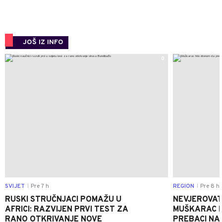
JOŠ IZ INFO
0
SVIJET
Pre 7 h
REGION
Pre 8 h
|
|
RUSKI STRUČNJACI POMAŽU U
NEVJEROVATA
AFRICI: RAZVIJEN PRVI TEST ZA
MUŠKARAC H
RANO OTKRIVANJE NOVE
PREBACI NA