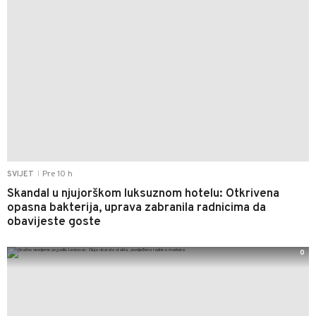
Pre 10 h
SVIJET
|
Skandal u njujorškom luksuznom hotelu: Otkrivena
opasna bakterija, uprava zabranila radnicima da
obavijeste goste
0