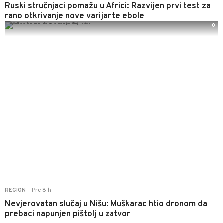
Ruski stručnjaci pomažu u Africi: Razvijen prvi test za
rano otkrivanje nove varijante ebole
0
Pre 8 h
REGION
|
Nevjerovatan slučaj u Nišu: Muškarac htio dronom da
prebaci napunjen pištolj u zatvor