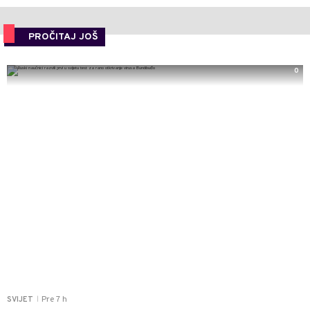
PROČITAJ JOŠ
0
Pre 7 h
SVIJET
|