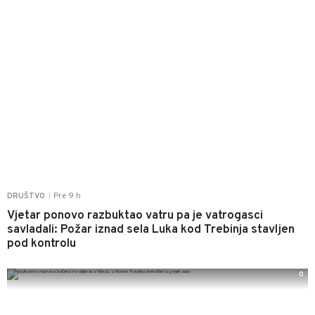
Pre 9 h
DRUŠTVO
|
Vjetar ponovo razbuktao vatru pa je vatrogasci
savladali: Požar iznad sela Luka kod Trebinja stavljen
pod kontrolu
0