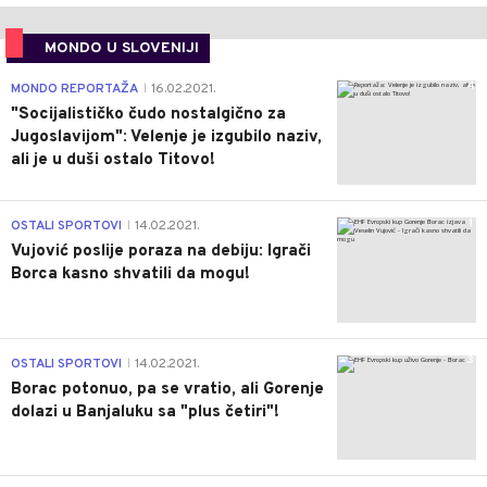
MONDO U SLOVENIJI
4
MONDO REPORTAŽA
16.02.2021.
|
"Socijalističko čudo nostalgično za
Jugoslavijom": Velenje je izgubilo naziv,
ali je u duši ostalo Titovo!
1
OSTALI SPORTOVI
14.02.2021.
|
Vujović poslije poraza na debiju: Igrači
Borca kasno shvatili da mogu!
3
OSTALI SPORTOVI
14.02.2021.
|
Borac potonuo, pa se vratio, ali Gorenje
dolazi u Banjaluku sa "plus četiri"!