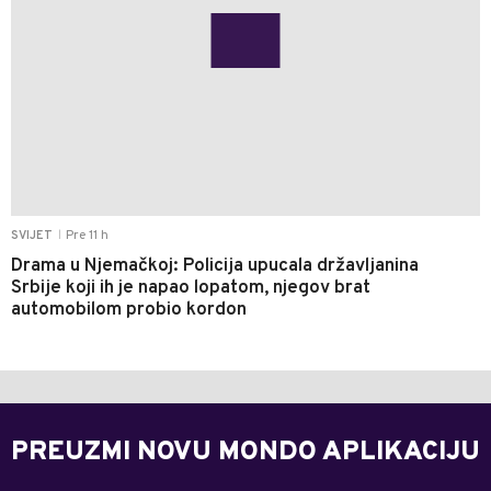
Pre 11 h
SVIJET
|
Drama u Njemačkoj: Policija upucala državljanina
Srbije koji ih je napao lopatom, njegov brat
automobilom probio kordon
PREUZMI NOVU MONDO APLIKACIJU