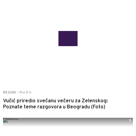
Pre 9 h
REGION
|
Vučić priredio svečanu večeru za Zelenskog:
Poznate teme razgovora u Beogradu (Foto)
0