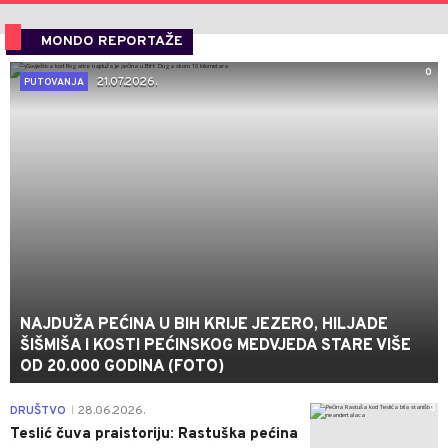
MONDO REPORTAŽE
0
21.07.2026.
PUTOVANJA
NAJDUŽA PEĆINA U BIH KRIJE JEZERO, HILJADE
ŠIŠMIŠA I KOSTI PEĆINSKOG MEDVJEDA STARE VIŠE
OD 20.000 GODINA (FOTO)
0
DRUŠTVO
28.06.2026.
|
Teslić čuva praistoriju: Rastuška pećina