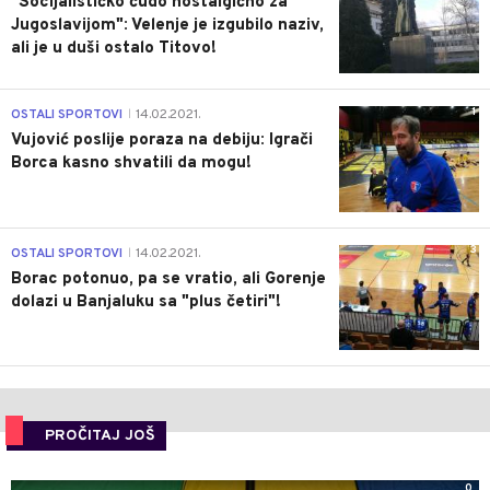
"Socijalističko čudo nostalgično za
Jugoslavijom": Velenje je izgubilo naziv,
ali je u duši ostalo Titovo!
1
OSTALI SPORTOVI
14.02.2021.
|
Vujović poslije poraza na debiju: Igrači
Borca kasno shvatili da mogu!
3
OSTALI SPORTOVI
14.02.2021.
|
Borac potonuo, pa se vratio, ali Gorenje
dolazi u Banjaluku sa "plus četiri"!
PROČITAJ JOŠ
0