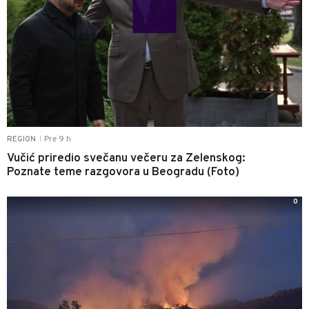
Pre 9 h
REGION
|
Vučić priredio svečanu večeru za Zelenskog:
Poznate teme razgovora u Beogradu (Foto)
0