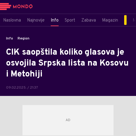
Naslovna
Najnovije
Info
Sport
Zabava
Magazin
M
Info
Region
CIK saopštila koliko glasova je
osvojila Srpska lista na Kosovu
i Metohiji
09.02.2025. / 21:37