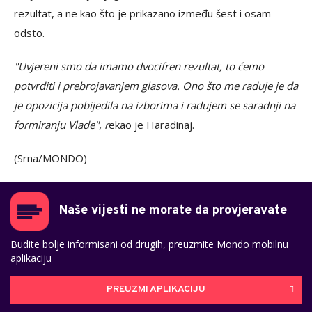
rezultat, a ne kao što je prikazano između šest i osam
odsto.
"Uvjereni smo da imamo dvocifren rezultat, to ćemo
potvrditi i prebrojavanjem glasova. Ono što me raduje je da
je opozicija pobijedila na izborima i radujem se saradnji na
formiranju Vlade", r
ekao je Haradinaj.
(Srna/MONDO)
Naše vijesti ne morate da provjeravate
Budite bolje informisani od drugih, preuzmite Mondo mobilnu
aplikaciju
PREUZMI APLIKACIJU