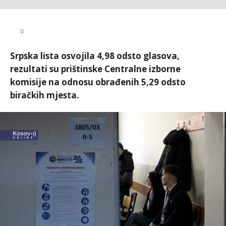
Nikolina
AUTOR
0
Damjanić
Srpska lista osvojila 4,98 odsto glasova,
rezultati su prištinske Centralne izborne
komisije na odnosu obrađenih 5,29 odsto
biračkih mjesta.