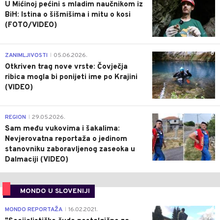
U Mićinoj pećini s mladim naučnikom iz
BiH: Istina o šišmišima i mitu o kosi
(FOTO/VIDEO)
0
ZANIMLJIVOSTI
05.06.2026.
|
Otkriven trag nove vrste: Čovječja
ribica mogla bi ponijeti ime po Krajini
(VIDEO)
0
REGION
29.05.2026.
|
Sam među vukovima i šakalima:
Nevjerovatna reportaža o jedinom
stanovniku zaboravljenog zaseoka u
Dalmaciji (VIDEO)
MONDO U SLOVENIJI
4
MONDO REPORTAŽA
16.02.2021.
|