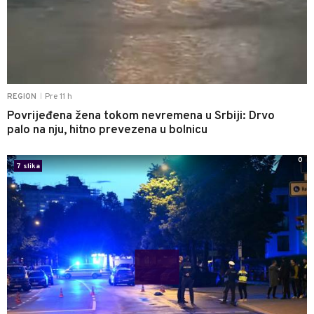
Pre 11 h
REGION
|
Povrijeđena žena tokom nevremena u Srbiji: Drvo
palo na nju, hitno prevezena u bolnicu
0
7 slika