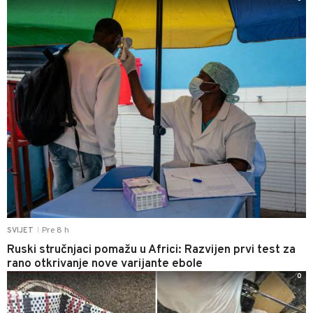
Pre 8 h
SVIJET
|
Ruski stručnjaci pomažu u Africi: Razvijen prvi test za
rano otkrivanje nove varijante ebole
0