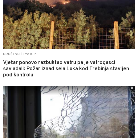
Pre 10 h
DRUŠTVO
|
Vjetar ponovo razbuktao vatru pa je vatrogasci
savladali: Požar iznad sela Luka kod Trebinja stavljen
pod kontrolu
0