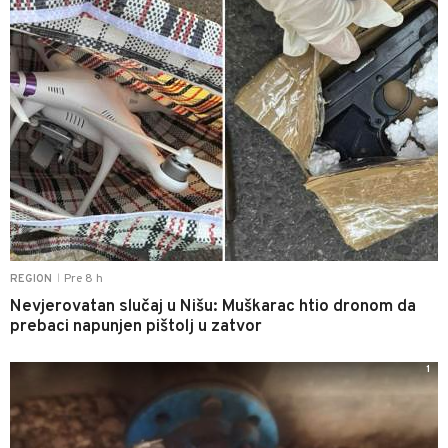
Pre 8 h
REGION
|
Nevjerovatan slučaj u Nišu: Muškarac htio dronom da
prebaci napunjen pištolj u zatvor
1