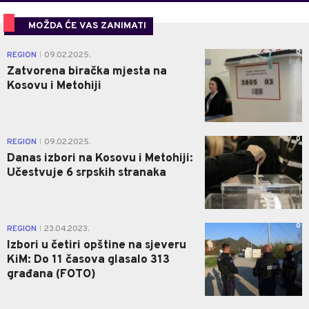
MOŽDA ĆE VAS ZANIMATI
0
REGION
09.02.2025.
|
Zatvorena biračka mjesta na
Kosovu i Metohiji
0
REGION
09.02.2025.
|
Danas izbori na Kosovu i Metohiji:
Učestvuje 6 srpskih stranaka
0
REGION
23.04.2023.
|
Izbori u četiri opštine na sjeveru
KiM: Do 11 časova glasalo 313
građana (FOTO)