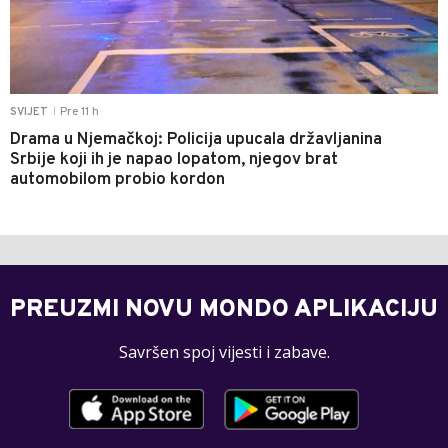
Pre 11 h
SVIJET
|
Drama u Njemačkoj: Policija upucala državljanina
Srbije koji ih je napao lopatom, njegov brat
automobilom probio kordon
PREUZMI NOVU MONDO APLIKACIJU
Savršen spoj vijesti i zabave.