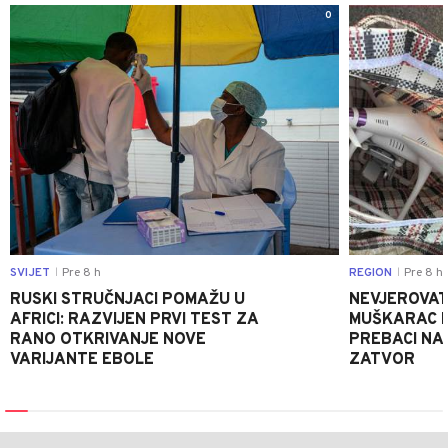
0
SVIJET
Pre 8 h
REGION
Pre 8 h
|
|
RUSKI STRUČNJACI POMAŽU U
NEVJEROVATA
AFRICI: RAZVIJEN PRVI TEST ZA
MUŠKARAC H
RANO OTKRIVANJE NOVE
PREBACI NA
VARIJANTE EBOLE
ZATVOR