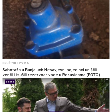
Pre 8 h
DRUŠTVO
|
Sabotaža u Banjaluci: Nesavjesni pojedinci uništili
ventil i isušili rezervoar vode u Rekavicama (FOTO)
0
5 slika