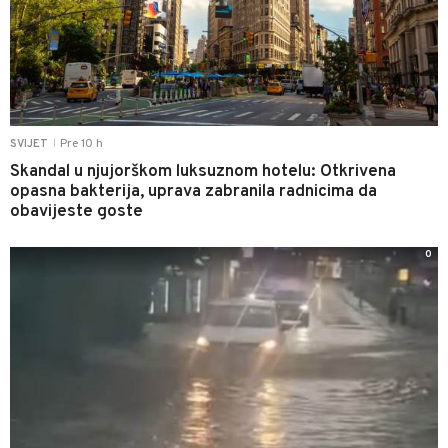
Pre 10 h
SVIJET
|
Skandal u njujorškom luksuznom hotelu: Otkrivena
opasna bakterija, uprava zabranila radnicima da
obavijeste goste
0