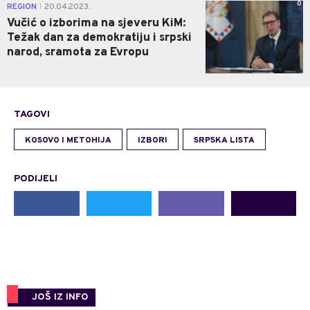
0
REGION
20.04.2023.
|
Vučić o izborima na sjeveru KiM:
Težak dan za demokratiju i srpski
narod, sramota za Evropu
TAGOVI
KOSOVO I METOHIJA
IZBORI
SRPSKA LISTA
PODIJELI
JOŠ IZ INFO