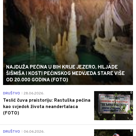
NAJDUŽA PEĆINA U BIH KRIJE JEZERO, HILJADE
ŠIŠMIŠA I KOSTI PEĆINSKOG MEDVJEDA STARE VIŠE
OD 20.000 GODINA (FOTO)
0
DRUŠTVO
28.06.2026.
|
Teslić čuva praistoriju: Rastuška pećina
kao svjedok života neandertalaca
(FOTO)
0
DRUŠTVO
06.06.2026.
|