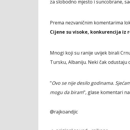
za slobodno mjesto i suncobrane, sad
Prema nezvaničnim komentarima lokal
Cijene su visoke, konkurencija iz r
Mnogi koji su ranije uvijek birali Cr
Tursku, Albaniju. Neki čak odustaju o
"
Ovo se nije desilo godinama. Sjećam 
mogu da biram
", glase komentari n
@rajkoandjic