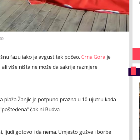
ER
ršnu fazu iako je avgust tek počeo.
Crna Gora
je
, ali više ništa ne može da sakrije razmjere
a plaža Žanjic je potpuno prazna u 10 ujutru kada
e "pošteđena" čak ni Budva.
i, ljudi gotovo i da nema. Umjesto gužve i borbe