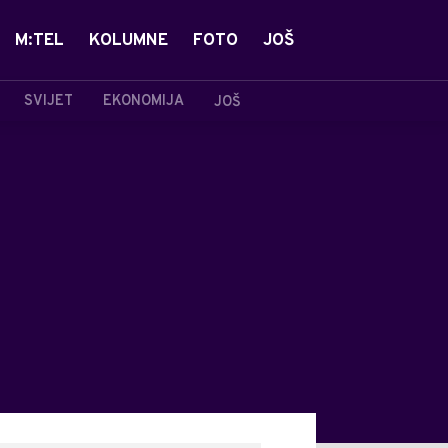
M:TEL
KOLUMNE
FOTO
JOŠ
SVIJET
EKONOMIJA
JOŠ