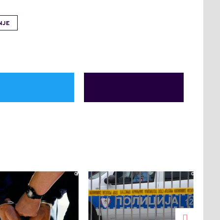
NJE
0
0