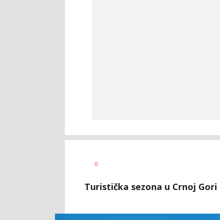
Vesna
AUTOR
0
Kerkez
Turistička sezona u Crnoj Gori 