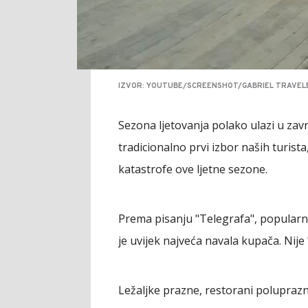
IZVOR: YOUTUBE/SCREENSHOT/GABRIEL TRAVEL
Sezona ljetovanja polako ulazi u zav
tradicionalno prvi izbor naših turista
katastrofe ove ljetne sezone.
Prema pisanju "Telegrafa", popularn
je uvijek najveća navala kupača. Nij
Ležaljke prazne, restorani poluprazn