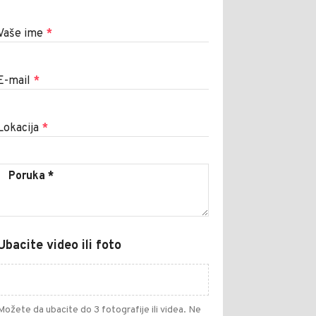
Vaše ime
*
E-mail
*
Lokacija
*
Ubacite video ili foto
Možete da ubacite do 3 fotografije ili videa. Ne