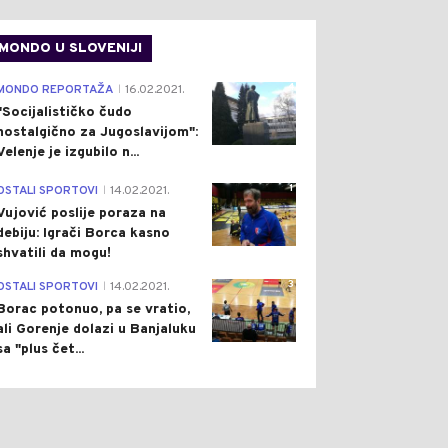
MONDO U SLOVENIJI
4
MONDO REPORTAŽA
16.02.2021.
|
"Socijalističko čudo
nostalgično za Jugoslavijom":
Velenje je izgubilo n...
1
OSTALI SPORTOVI
14.02.2021.
|
Vujović poslije poraza na
debiju: Igrači Borca kasno
shvatili da mogu!
3
OSTALI SPORTOVI
14.02.2021.
|
Borac potonuo, pa se vratio,
ali Gorenje dolazi u Banjaluku
sa "plus čet...