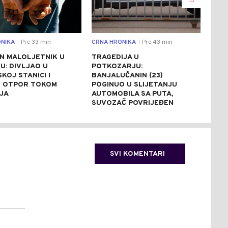
NIKA
Pre 33 min
CRNA HRONIKA
Pre 43 min
DRU
|
|
N MALOLJETNIK U
TRAGEDIJA U
BAN
U: DIVLJAO U
POTKOZARJU:
JED
SKOJ STANICI I
BANJALUČANIN (23)
100
 OTPOR TOKOM
POGINUO U SLIJETANJU
PRI
JA
AUTOMOBILA SA PUTA,
PON
SUVOZAČ POVRIJEĐEN
SVI KOMENTARI