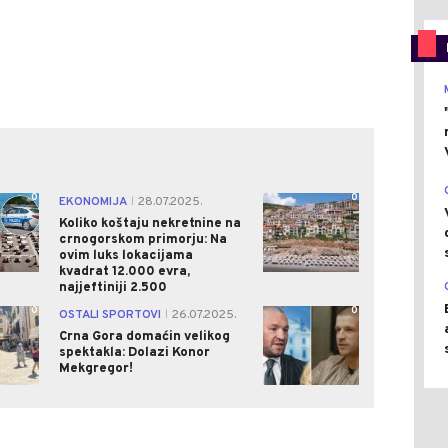
0
0
EKONOMIJA
28.07.2025.
|
Koliko koštaju nekretnine na
crnogorskom primorju: Na
ovim luks lokacijama
kvadrat 12.000 evra,
najjeftiniji 2.500
0
0
OSTALI SPORTOVI
26.07.2025.
|
Crna Gora domaćin velikog
spektakla: Dolazi Konor
Mekgregor!