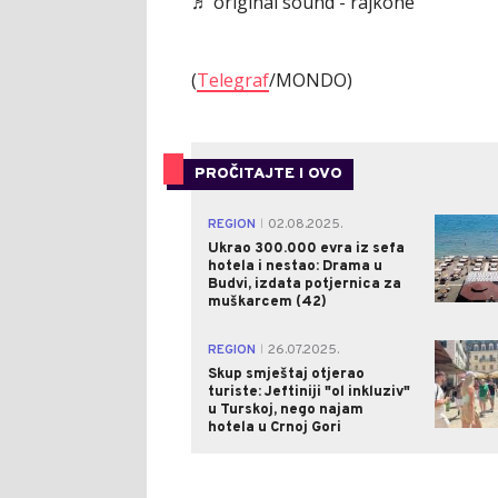
♬ original sound - rajkone
(
Telegraf
/MONDO)
PROČITAJTE I OVO
REGION
02.08.2025.
|
Ukrao 300.000 evra iz sefa
hotela i nestao: Drama u
Budvi, izdata potjernica za
muškarcem (42)
REGION
26.07.2025.
|
Skup smještaj otjerao
turiste: Jeftiniji "ol inkluziv"
u Turskoj, nego najam
hotela u Crnoj Gori