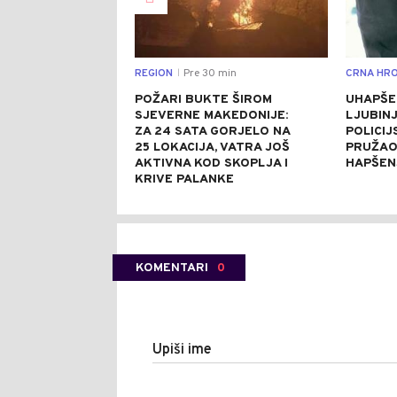
REGION
Pre 30 min
CRNA HRO
|
POŽARI BUKTE ŠIROM
UHAPŠE
SJEVERNE MAKEDONIJE:
LJUBINJ
ZA 24 SATA GORJELO NA
POLICIJ
25 LOKACIJA, VATRA JOŠ
PRUŽAO
AKTIVNA KOD SKOPLJA I
HAPŠEN
KRIVE PALANKE
KOMENTARI
0
Upiši ime