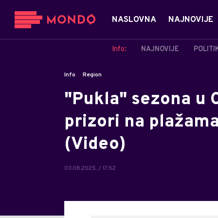
NASLOVNA
NAJNOVIJE
Info:
NAJNOVIJE
POLITI
Info
Region
"Pukla" sezona u C
prizori na plažama
(Video)
03.08.2025. / 17:52