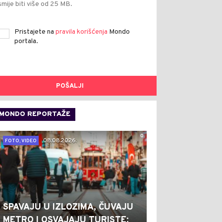
smije biti više od 25 MB.
Pristajete na
pravila korišćenja
Mondo
portala.
POŠALJI
MONDO REPORTAŽE
0
08.08.2026.
FOTO, VIDEO
SPAVAJU U IZLOZIMA, ČUVAJU
METRO I OSVAJAJU TURISTE: