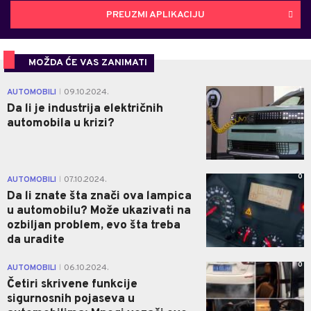
PREUZMI APLIKACIJU
MOŽDA ĆE VAS ZANIMATI
1
AUTOMOBILI
09.10.2024.
|
Da li je industrija električnih
automobila u krizi?
0
AUTOMOBILI
07.10.2024.
|
Da li znate šta znači ova lampica
u automobilu? Može ukazivati na
ozbiljan problem, evo šta treba
da uradite
0
AUTOMOBILI
06.10.2024.
|
Četiri skrivene funkcije
sigurnosnih pojaseva u