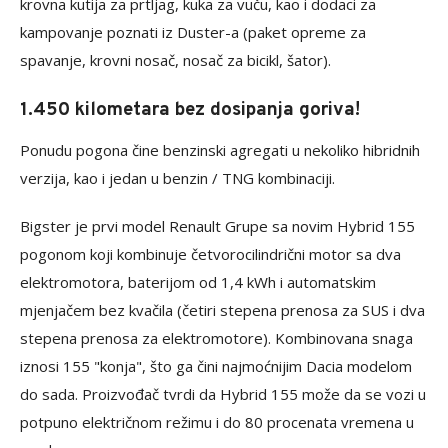
krovna kutija za prtljag, kuka za vuču, kao i dodaci za
kampovanje poznati iz Duster-a (paket opreme za
spavanje, krovni nosač, nosač za bicikl, šator).
1.450 kilometara bez dosipanja goriva!
Ponudu pogona čine benzinski agregati u nekoliko hibridnih
verzija, kao i jedan u benzin / TNG kombinaciji.
Bigster je prvi model Renault Grupe sa novim Hybrid 155
pogonom koji kombinuje četvorocilindrični motor sa dva
elektromotora, baterijom od 1,4 kWh i automatskim
mjenjačem bez kvačila (četiri stepena prenosa za SUS i dva
stepena prenosa za elektromotore). Kombinovana snaga
iznosi 155 "konja", što ga čini najmoćnijim Dacia modelom
do sada. Proizvođač tvrdi da Hybrid 155 može da se vozi u
potpuno električnom režimu i do 80 procenata vremena u