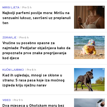
0
MIRISI LJETA
Pre 5 h
|
Najbolji parfemi poslije mora: Mirišu na
senzualni luksuz, savršeni uz preplanuli
ten
0
ZDRAVLJE
Pre 6 h
|
Vrućine su posebno opasne za
najmlađe: Pedijatar objašnjava kako da
prepoznate prve znake pregrijavanja
kod djece
0
KUĆNI LJUBIMCI
Pre 8 h
|
Kad ih ugledaju, mnogi se sklone u
stranu: 5 rasa pasa koje iza moćnog
izgleda kriju nježnu narav
0
VIDEO
Pre 9 h
|
Dva mjeseca u Ohotskom moru bez