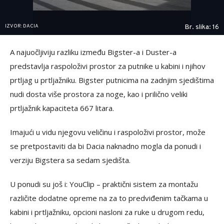
IZVOR: DACIA
Br. slika: 16
A najuočljiviju razliku između Bigster-a i Duster-a
predstavlja raspoloživi prostor za putnike u kabini i njihov
prtljag u prtljažniku. Bigster putnicima na zadnjim sjedištima
nudi dosta više prostora za noge, kao i prilično veliki
prtljažnik kapaciteta 667 litara.
Imajući u vidu njegovu veličinu i raspoloživi prostor, može
se pretpostaviti da bi Dacia naknadno mogla da ponudi i
verziju Bigstera sa sedam sjedišta.
U ponudi su još i: YouClip – praktični sistem za montažu
različite dodatne opreme na za to predviđenim tačkama u
kabini i prtljažniku, opcioni nasloni za ruke u drugom redu,