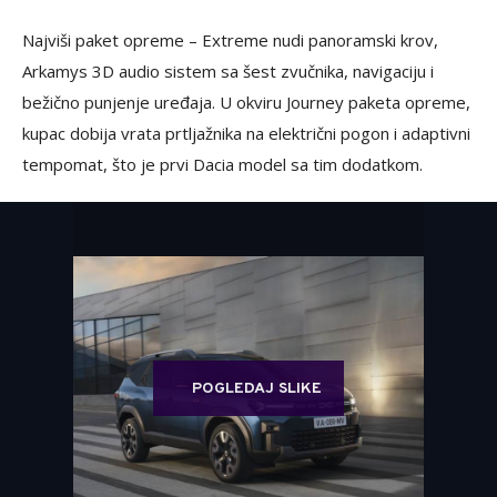
Najviši paket opreme – Extreme nudi panoramski krov,
Arkamys 3D audio sistem sa šest zvučnika, navigaciju i
bežično punjenje uređaja. U okviru Journey paketa opreme,
kupac dobija vrata prtljažnika na električni pogon i adaptivni
tempomat, što je prvi Dacia model sa tim dodatkom.
POGLEDAJ SLIKE