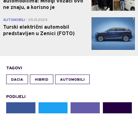
automobilima: Mnogi vozači ovo
ne znaju, a korisno je
1
AUTOMOBILI
05.10.2024.
|
Turski električni automobil
predstavljen u Zenici (FOTO)
TAGOVI
DACIA
HIBRID
AUTOMOBILI
PODIJELI