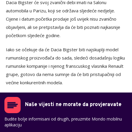
Dacia Bigster će svoj zvanični debi imati na Salonu
automobila u Parizu, koji se održava sljedeće nedjelje.
Cijene i datum početka prodaje još uvijek nisu zvanično
objavljeni, ali se pretpstavlja da će biti poznati najkasnije
početkom sljedeće godine.
Iako se očekuje da će Dacia Bigster biti najskuplji model
rumunskog proizvođača do sada, sledeći dosadašnju logiku
rumunske kompanije i njenog franscuskog vlasnika Renault
grupe, gotovo da nema sumnje da će biti pristupačniji od
većine konkurentnih modela.
Naše vijesti ne morate da provjeravate
Budite bolje informisani od drugih, preuzmite Mondo mobilnu
aplikaciju