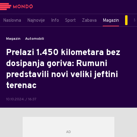
Naslovna
Najnovije
Info
Sport
Zabava
Magazin
M
Magazin
Automobili
Prelazi 1.450 kilometara bez
dosipanja goriva: Rumuni
predstavili novi veliki jeftini
terenac
10.10.2024. / 16:37