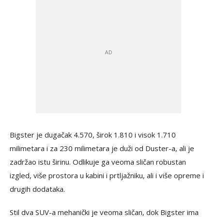
Bigster je dugačak 4.570, širok 1.810 i visok 1.710
milimetara i za 230 milimetara je duži od Duster-a, ali je
zadržao istu širinu. Odlikuje ga veoma sličan robustan
izgled, više prostora u kabini i prtljažniku, ali i više opreme i
drugih dodataka.
Stil dva SUV-a mehanički je veoma sličan, dok Bigster ima