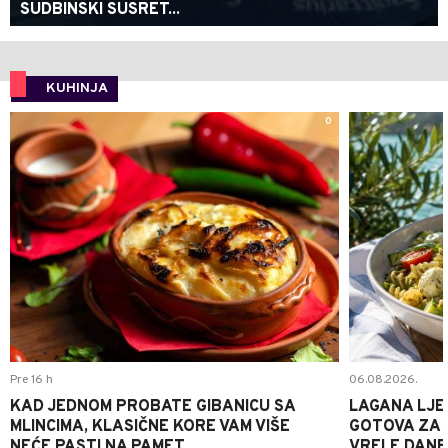
SUDBINSKI SUSRET...
KUHINJA
0
Pre 16 h
06.08.2026.
KAD JEDNOM PROBATE GIBANICU SA
LAGANA LJE
MLINCIMA, KLASIČNE KORE VAM VIŠE
GOTOVA ZA 2
NEĆE PASTI NA PAMET
VRELE DANE