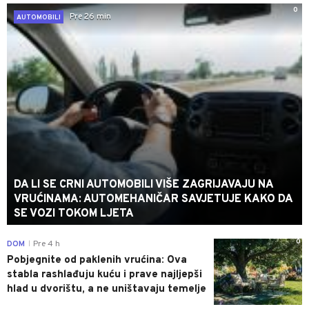
0
Pre 26 min
AUTOMOBILI
DA LI SE CRNI AUTOMOBILI VIŠE ZAGRIJAVAJU NA
VRUĆINAMA: AUTOMEHANIČAR SAVJETUJE KAKO DA
SE VOZI TOKOM LJETA
0
DOM
Pre 4 h
|
Pobjegnite od paklenih vrućina: Ova
stabla rashlađuju kuću i prave najljepši
hlad u dvorištu, a ne uništavaju temelje