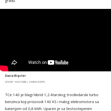
gradu.
Dacia Bigster
IZVOR: YOUTUBE / CARSCOOPS
TCe 140 je blagi hibrid 1,2-litarskog trocilindarski turbo
benzinca koji proizvodi 140 KS i malog elekromotora sa
baterijom od 0,8 kWh. Uparen je sa šestostepenim