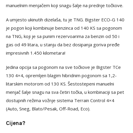
manuelnim menjačem koji snagu šalje na prednje točkove.
A umjesto ukinutih dizelaša, tu je TNG. Bigster ECO-G 140
je pogon koji kombinuje benzinca od 140 KS sa pogonom
na TNG, koji je sa punim rezervoarima za benzin od 50 i
gas od 49 litara, u stanju da bez dosipanja goriva pređe
impresivnih 1.450 kilometara!
Jedina opcija sa pogonom na sve točkove je Bigster TCe
130 4×4, opremljen blagim hibridnim pogonom sa 1,2-
litarskim motorom od 130 KS. Šestostepeni manuelni
menjač šalje snagu na sva četiri točka, u kombinaciji sa pet
dostupnih režima vožnje sistema Terrain Control 4×4
(Auto, Sneg, Blato/Pesak, Off-Road, Eco).
Cijena?