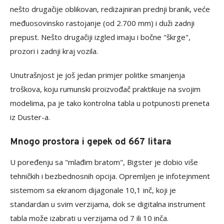
nešto drugačije oblikovan, redizajniran prednji branik, veće
međuosovinsko rastojanje (od 2.700 mm) i duži zadnji
prepust. Nešto drugačiji izgled imaju i bočne "škrge",
prozori i zadnji kraj vozila.
Unutrašnjost je još jedan primjer politke smanjenja
troškova, koju rumunski proizvođač praktikuje na svojim
modelima, pa je tako kontrolna tabla u potpunosti preneta
iz Duster-a.
Mnogo prostora i gepek od 667 litara
U poređenju sa "mlađim bratom", Bigster je dobio više
tehničkih i bezbednosnih opcija. Opremljen je infotejnment
sistemom sa ekranom dijagonale 10,1 inč, koji je
standardan u svim verzijama, dok se digitalna instrument
tabla može izabrati u verzijama od 7 ili 10 inča.