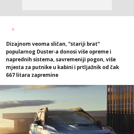
Miloš B.
AUTOR
0
Jovanović
Dizajnom veoma sličan, "stariji brat"
popularnog Duster-a donosi više opreme i
naprednih sistema, savremeniji pogon, više
mjesta za putnike u kabini i prtljažnik od čak
667 litara zapremine