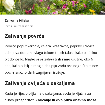
Zalivanje biljaka
IZVOR: SHUTTERSTOCK
Zalivanje povrća
Povrće poput karfiola, celera, krastavca, paprike i tikvica
zahtijeva dodatnu vlagu tokom toplih talasa kako bi obilno
plodonosilo.
Najbolje je zalivati ih rano ujutro
, oko 6
sati, kako bi biljke mogle da upiju vodu pre nego što sunce
počne snažno da ih zagrijava i isušuje.
Zalivanje cvijeća u saksijama
Kada je riječ o biljkama u saksijama, voda je ključna za
njihov prosperitet.
Zalivanje ih dva puta dnevno može