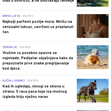
hlad u dvorištu, a ne uništavaju temelje
0
MIRISI LJETA
Pre 17 h
|
Najbolji parfemi poslije mora: Mirišu na
senzualni luksuz, savršeni uz preplanuli
ten
0
ZDRAVLJE
Pre 18 h
|
Vrućine su posebno opasne za
najmlađe: Pedijatar objašnjava kako da
prepoznate prve znake pregrijavanja
kod djece
0
KUĆNI LJUBIMCI
Pre 19 h
|
Kad ih ugledaju, mnogi se sklone u
stranu: 5 rasa pasa koje iza moćnog
izgleda kriju nježnu narav