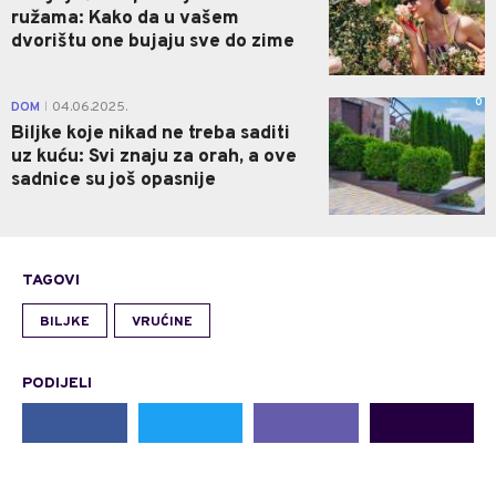
ružama: Kako da u vašem
dvorištu one bujaju sve do zime
0
DOM
04.06.2025.
|
Biljke koje nikad ne treba saditi
uz kuću: Svi znaju za orah, a ove
sadnice su još opasnije
TAGOVI
BILJKE
VRUĆINE
PODIJELI