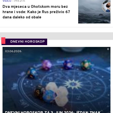
0
VIDEO
Pre 21 h
|
Dva mjeseca u Ohotskom moru bez
hrane i vode: Kako je Rus preživio 67
dana daleko od obale
DNEVNI HOROSKOP
0
03.06.2026.