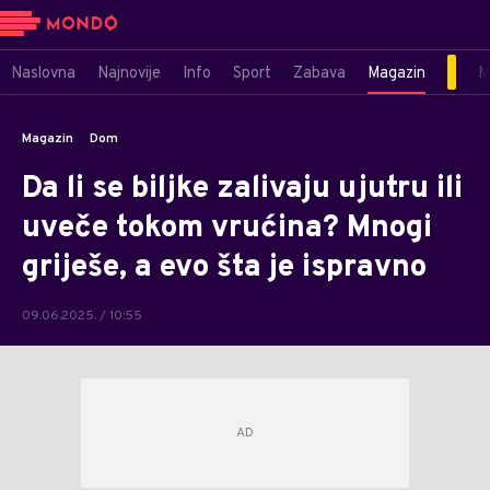
Naslovna
Najnovije
Info
Sport
Zabava
Magazin
M
Magazin
Dom
Da li se biljke zalivaju ujutru ili
uveče tokom vrućina? Mnogi
griješe, a evo šta je ispravno
09.06.2025. / 10:55