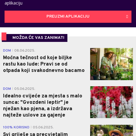
aplikaciju
PREUZMI APLIKACIJU
MOŽDA ĆE VAS ZANIMATI
0
DOM
08.06.2025.
|
Moćna tečnost od koje biljke
rastu kao lude: Pravi se od
otpada koji svakodnevno bacamo
0
DOM
05.06.2025.
|
Idealno cvijeće za mjesta s malo
sunca: "Gvozdeni leptir" je
nježan kao pjena, a izdržava
najteže uslove za gajenje
0
100% KORISNO
05.06.2025.
|
Svi griješe sa precvjetalim