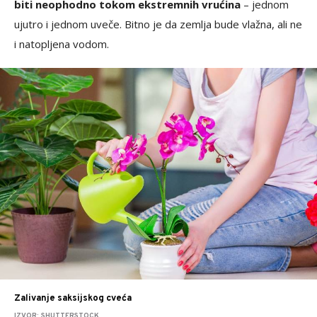
biti neophodno tokom ekstremnih vrućina
– jednom
ujutro i jednom uveče. Bitno je da zemlja bude vlažna, ali ne
i natopljena vodom.
Zalivanje saksijskog cveća
IZVOR: SHUTTERSTOCK