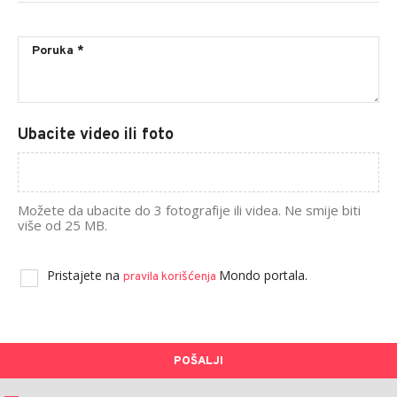
Ubacite video ili foto
Možete da ubacite do 3 fotografije ili videa. Ne smije biti
više od 25 MB.
Pristajete na
Mondo portala.
pravila korišćenja
POŠALJI