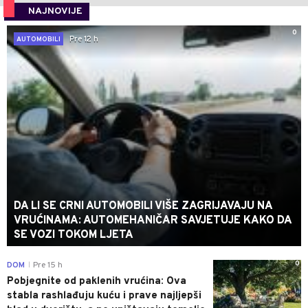
NAJNOVIJE
0
Pre 12 h
AUTOMOBILI
DA LI SE CRNI AUTOMOBILI VIŠE ZAGRIJAVAJU NA
VRUĆINAMA: AUTOMEHANIČAR SAVJETUJE KAKO DA
SE VOZI TOKOM LJETA
0
DOM
Pre 15 h
|
Pobjegnite od paklenih vrućina: Ova
stabla rashlađuju kuću i prave najljepši