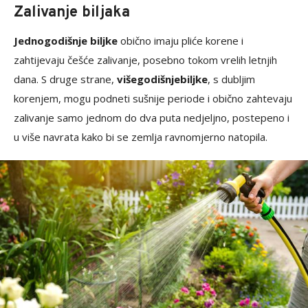
Zalivanje biljaka
Jednogodišnje biljke
obično imaju pliće korene i
zahtijevaju češće zalivanje, posebno tokom vrelih letnjih
dana. S druge strane,
višegodišnje
biljke
, s dubljim
korenjem, mogu podneti sušnije periode i obično zahtevaju
zalivanje samo jednom do dva puta nedjeljno, postepeno i
u više navrata kako bi se zemlja ravnomjerno natopila.