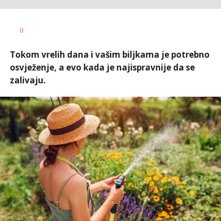
Radmila
AUTOR
0
Ilić
Tokom vrelih dana i vašim biljkama je potrebno
osvježenje, a evo kada je najispravnije da se
zalivaju.