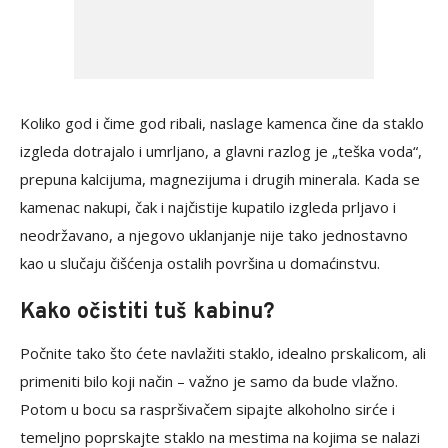
Koliko god i čime god ribali, naslage kamenca čine da staklo
izgleda dotrajalo i umrljano, a glavni razlog je „teška voda“,
prepuna kalcijuma, magnezijuma i drugih minerala. Kada se
kamenac nakupi, čak i najčistije kupatilo izgleda prljavo i
neodržavano, a njegovo uklanjanje nije tako jednostavno
kao u slučaju čišćenja ostalih površina u domaćinstvu.
Kako očistiti tuš kabinu?
Počnite tako što ćete navlažiti staklo, idealno prskalicom, ali
primeniti bilo koji način – važno je samo da bude vlažno.
Potom u bocu sa raspršivačem sipajte alkoholno sirće i
temeljno poprskajte staklo na mestima na kojima se nalazi