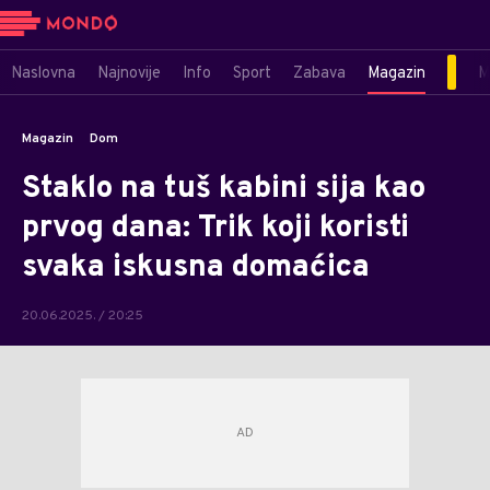
Naslovna
Najnovije
Info
Sport
Zabava
Magazin
M
Magazin
Dom
Staklo na tuš kabini sija kao
prvog dana: Trik koji koristi
svaka iskusna domaćica
20.06.2025. / 20:25