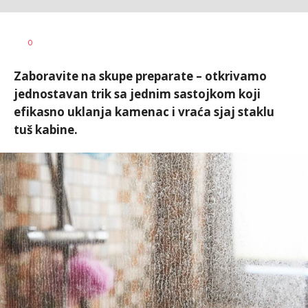
Radmila
AUTOR
0
Ilić
Zaboravite na skupe preparate – otkrivamo
jednostavan trik sa jednim sastojkom koji
efikasno uklanja kamenac i vraća sjaj staklu
tuš kabine.