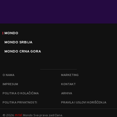
MONDO
MONDO SRBIJA
MONDO CRNA GORA
O NAMA
MARKETING
IMPRESUM
KONTAKT
POLITIKA O KOLAČIĆIMA
ARHIVA
POLITIKA PRIVATNOSTI
PRAVILA I USLOVI KORIŠĆENJA
m:tel
©
2026
Mondo
Sva prava zadržana.