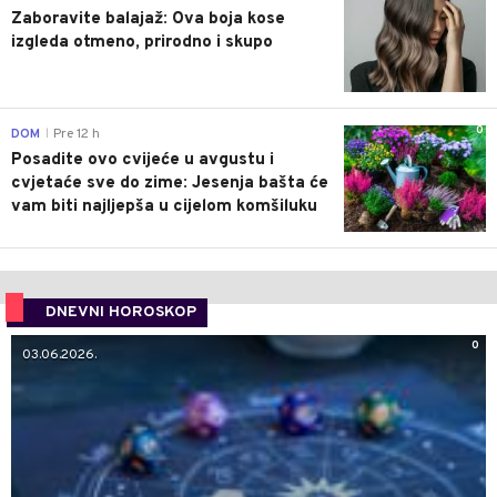
Zaboravite balajaž: Ova boja kose
izgleda otmeno, prirodno i skupo
0
DOM
Pre 12 h
|
Posadite ovo cvijeće u avgustu i
cvjetaće sve do zime: Jesenja bašta će
vam biti najljepša u cijelom komšiluku
DNEVNI HOROSKOP
0
03.06.2026.