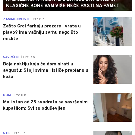
KLASIČNE KORE VAM VIŠE NEĆE PASTI NA PAMET
0
ZANIMLJIVOSTI
Pre 8 h
|
Zašto Grci farbaju prozore i vrata u
plavo? Ima važniju svrhu nego što
mislite
0
SAVRŠENI
Pre 9 h
|
Boja noktiju koja će dominirati u
avgustu: Stoji svima i ističe preplanulu
kožu
0
DOM
Pre 11 h
|
Mali stan od 25 kvadrata sa savršenim
kupatilom: Svi su oduševljeni
0
STIL
Pre 11 h
|