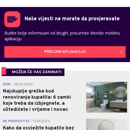
Naše vijesti ne morate da provjeravate
Budite bolje informisani od drugih, preuzmite Mondo mobilnu
aplikaciju
PREUZMI APLIKACIJU
MOŽDA ĆE VAS ZANIMATI
0
DOM
08.06.2025.
|
Najskuplje greške kod
renoviranja kupatila: 6 zamki
koje treba da izbjegnete, a
uštedićete i vrijeme i novac
0
NE PROPUSTITE
17.04.2025.
|
Kako da osvježite kupatilo bez