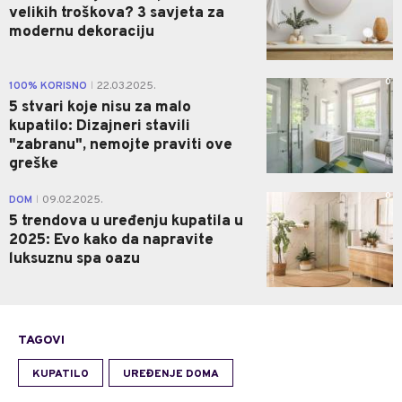
velikih troškova? 3 savjeta za
modernu dekoraciju
0
100% KORISNO
22.03.2025.
|
5 stvari koje nisu za malo
kupatilo: Dizajneri stavili
"zabranu", nemojte praviti ove
greške
0
DOM
09.02.2025.
|
5 trendova u uređenju kupatila u
2025: Evo kako da napravite
luksuznu spa oazu
TAGOVI
KUPATILO
UREĐENJE DOMA