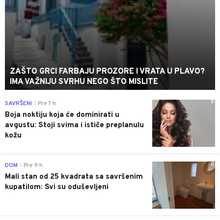
ZAŠTO GRCI FARBAJU PROZORE I VRATA U PLAVO?
IMA VAŽNIJU SVRHU NEGO ŠTO MISLITE
0
SAVRŠENI
Pre 7 h
|
Boja noktiju koja će dominirati u
avgustu: Stoji svima i ističe preplanulu
kožu
0
DOM
Pre 9 h
|
Mali stan od 25 kvadrata sa savršenim
kupatilom: Svi su oduševljeni