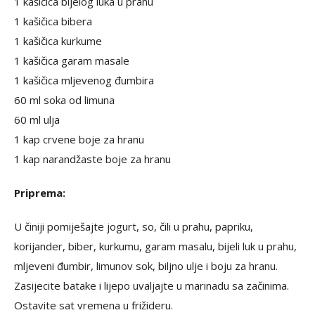
1 kašičica bijelog luka u prahu
1 kašičica bibera
1 kašičica kurkume
1 kašičica garam masale
1 kašičica mljevenog đumbira
60 ml soka od limuna
60 ml ulja
1 kap crvene boje za hranu
1 kap narandžaste boje za hranu
Priprema:
U činiji pomiješajte jogurt, so, čili u prahu, papriku,
korijander, biber, kurkumu, garam masalu, bijeli luk u prahu,
mljeveni đumbir, limunov sok, biljno ulje i boju za hranu.
Zasijecite batake i lijepo uvaljajte u marinadu sa začinima.
Ostavite sat vremena u frižideru.