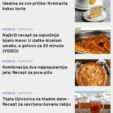
Idealna za sve prilike: Kremasta
kokos torta
0
KUHINJA
15.01.2024.
|
Najbrži recept za najsočnije
bijelo meso: U slatko-kiselom
umaku, a gotovo za 20 minuta
(VIDEO)
0
KUHINJA
14.01.2024.
|
Kombinacija dva najpopularnija
jela: Recept za pica-pitu
0
KUHINJA
12.01.2024.
|
Topla šljivovica za hladne dane -
Recept za savršenu kuvanu rakiju