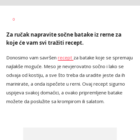
Dragana
AUTOR
0
Božić
Za ručak napravite sočne batake iz rerne za
koje će vam svi tražiti recept.
Donosimo vam savršen
recept
za batake koje se spremaju
najlakše moguće. Meso je nevjerovatno sočno i lako se
odvaja od kostiju, a sve što treba da uradite jeste da ih
marinirate, a onda ispečete u rerni. Ovaj recept sigurno
uspijeva svakoj domaćici, a ovako pripremljene batake
možete da poslužite sa krompirom ili salatom.