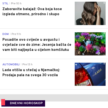
0
STIL
Pre 10 h
|
Zaboravite balajaž: Ova boja kose
izgleda otmeno, prirodno i skupo
0
DOM
Pre 11 h
|
Posadite ovo cvijeće u avgustu i
cvjetaće sve do zime: Jesenja bašta će
vam biti najljepša u cijelom komšiluku
0
AUTOMOBILI
Pre 13 h
|
Lada otišla u stečaj u Njemačkoj:
Prodaja pala na svega 30 vozila
DNEVNI HOROSKOP