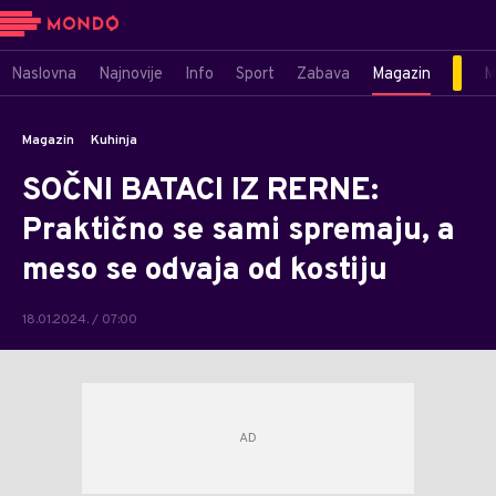
Naslovna
Najnovije
Info
Sport
Zabava
Magazin
M
Magazin
Kuhinja
SOČNI BATACI IZ RERNE:
Praktično se sami spremaju, a
meso se odvaja od kostiju
18.01.2024. / 07:00