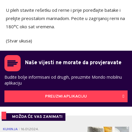
U pleh stavite rešetku od rerne i prije poređajte batake i
prelijte preostalom marinadom. Pecite u zagrijanoj rerni na
180°C oko sat vremena.
(Stvar ukusa)
Naše vijesti ne morate da provjeravate
Budite bolje informisani od drugih, preuzmite Mondo mobilnu
aplikaciju
PREUZMI APLIKACIJU
MOŽDA ĆE VAS ZANIMATI
0
KUHINJA
16.01.2024.
|