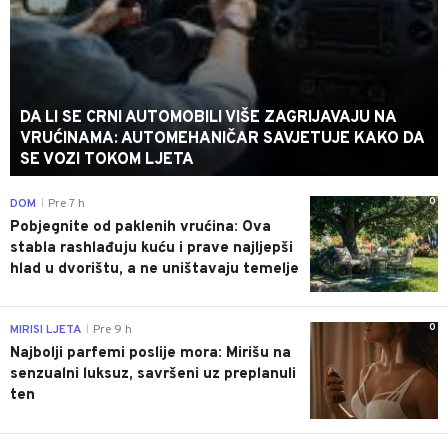
DA LI SE CRNI AUTOMOBILI VIŠE ZAGRIJAVAJU NA
VRUĆINAMA: AUTOMEHANIČAR SAVJETUJE KAKO DA
SE VOZI TOKOM LJETA
0
DOM
Pre 7 h
|
Pobjegnite od paklenih vrućina: Ova
stabla rashlađuju kuću i prave najljepši
hlad u dvorištu, a ne uništavaju temelje
0
MIRISI LJETA
Pre 9 h
|
Najbolji parfemi poslije mora: Mirišu na
senzualni luksuz, savršeni uz preplanuli
ten