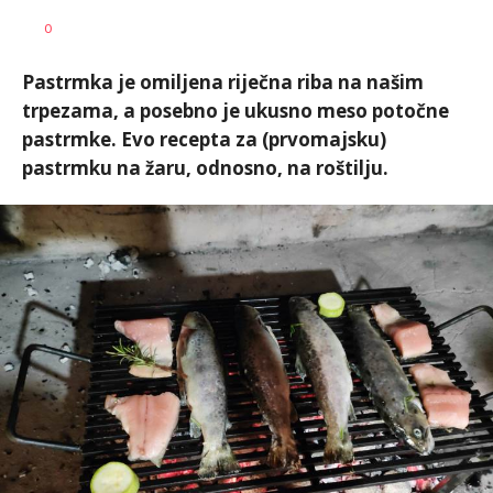
Željko
AUTOR
0
Svitlica
Pastrmka je omiljena riječna riba na našim
trpezama, a posebno je ukusno meso potočne
pastrmke. Evo recepta za (prvomajsku)
pastrmku na žaru, odnosno, na roštilju.