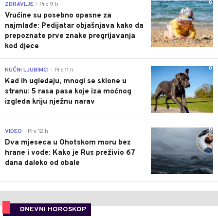
0
ZDRAVLJE
Pre 9 h
|
Vrućine su posebno opasne za
najmlađe: Pedijatar objašnjava kako da
prepoznate prve znake pregrijavanja
kod djece
0
KUĆNI LJUBIMCI
Pre 11 h
|
Kad ih ugledaju, mnogi se sklone u
stranu: 5 rasa pasa koje iza moćnog
izgleda kriju nježnu narav
0
VIDEO
Pre 12 h
|
Dva mjeseca u Ohotskom moru bez
hrane i vode: Kako je Rus preživio 67
dana daleko od obale
DNEVNI HOROSKOP