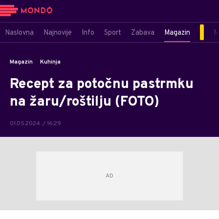
Naslovna
Najnovije
Info
Sport
Zabava
Magazin
M
Magazin
Kuhinja
Recept za potočnu pastrmku
na žaru/roštilju (FOTO)
01.05.2024. / 16:29