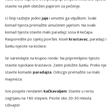
stavite na pleh obložen papirom za pečenje.
U činiji razbijte jedno
jaje
i umutite ga viljuškom. Svaki
komad tijesta premažite umućenim jajetom. Na svaki
komad tijesta stavite malo paradajz sosa ili kečapa.
Rasporedite po cijeloj površini. Kiseli
krastavac
, paradajz i
šunku isjecite na kockice.
Sir narendajte na krupno rende. Na pripremljeno tijesto
stavite isjeckane krastavce. Zatim položite šunku. Preko nje
stavite komade
paradajza
. Odozgo premažite sa malo
majoneza.
Sve pospite rendanim
kačkavaljem
. Stavite u rernu
zagrijanu na 180 stepeni. Pecite oko 20-30 minuta.
Uživajte!