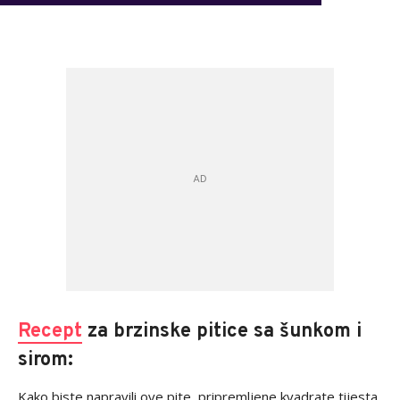
Recept
za brzinske pitice sa šunkom i
sirom:
Kako biste napravili ove pite, pripremljene kvadrate tijesta