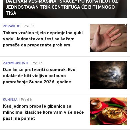
DA LI VAM VEŠ-MAŠINA "SKAČE" PO KUPATILU? UZ
JEDNOSTAVAN TRIK CENTRIFUGA ĆE BITI MNOGO
TIŠA
0
ZDRAVLJE
Pre 3 h
|
Tokom vrućina tijelo neprimjetno gubi
vodu: Jednostavan test sa kožom
pomaže da prepoznate problem
0
ZANIMLJIVOSTI
Pre 3 h
|
Dan će se pretvoriti u sumrak: Evo
odakle će biti vidljivo potpuno
pomračenje Sunca 2026. godine
0
KUHINJA
Pre 6 h
|
Kad jednom probate gibanicu sa
mlincima, klasične kore vam više neće
pasti na pamet