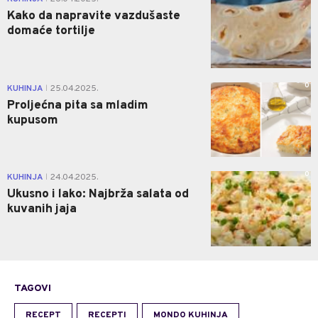
Kako da napravite vazdušaste
domaće tortilje
0
KUHINJA
25.04.2025.
|
Proljećna pita sa mladim
kupusom
0
KUHINJA
24.04.2025.
|
Ukusno i lako: Najbrža salata od
kuvanih jaja
TAGOVI
RECEPT
RECEPTI
MONDO KUHINJA