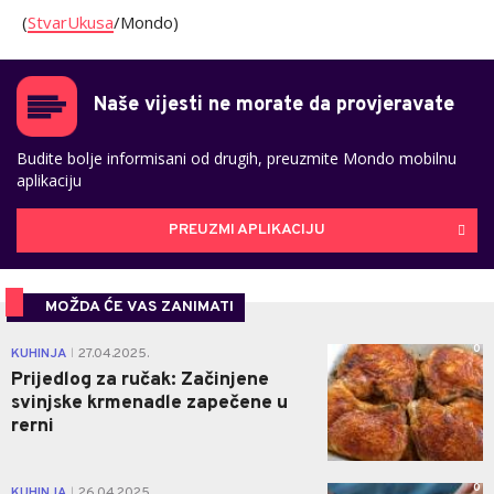
(
StvarUkusa
/Mondo)
Naše vijesti ne morate da provjeravate
Budite bolje informisani od drugih, preuzmite Mondo mobilnu
aplikaciju
PREUZMI APLIKACIJU
MOŽDA ĆE VAS ZANIMATI
0
KUHINJA
27.04.2025.
|
Prijedlog za ručak: Začinjene
svinjske krmenadle zapečene u
rerni
0
KUHINJA
26.04.2025.
|