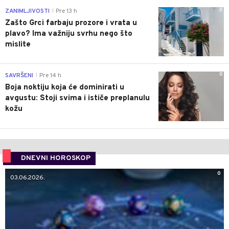
0
ZANIMLJIVOSTI
Pre 13 h
|
Zašto Grci farbaju prozore i vrata u
plavo? Ima važniju svrhu nego što
mislite
0
SAVRŠENI
Pre 14 h
|
Boja noktiju koja će dominirati u
avgustu: Stoji svima i ističe preplanulu
kožu
DNEVNI HOROSKOP
0
03.06.2026.