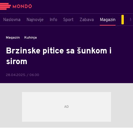
Naslovna
Najnovije
Info
Sport
Zabava
Magazin
M
Magazin
Kuhinja
Brzinske pitice sa šunkom i
sirom
28.04.2025. / 06:30