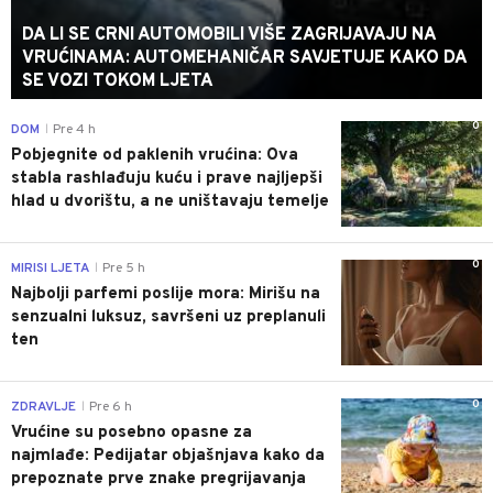
DA LI SE CRNI AUTOMOBILI VIŠE ZAGRIJAVAJU NA
VRUĆINAMA: AUTOMEHANIČAR SAVJETUJE KAKO DA
SE VOZI TOKOM LJETA
0
DOM
Pre 4 h
|
Pobjegnite od paklenih vrućina: Ova
stabla rashlađuju kuću i prave najljepši
hlad u dvorištu, a ne uništavaju temelje
0
MIRISI LJETA
Pre 5 h
|
Najbolji parfemi poslije mora: Mirišu na
senzualni luksuz, savršeni uz preplanuli
ten
0
ZDRAVLJE
Pre 6 h
|
Vrućine su posebno opasne za
najmlađe: Pedijatar objašnjava kako da
prepoznate prve znake pregrijavanja