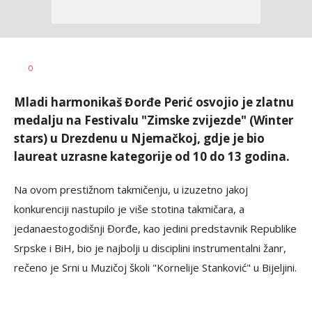
Nikolina
AUTOR
0
Damjanić
Mladi harmonikaš Đorđe Perić osvojio je zlatnu
medalju na Festivalu "Zimske zvijezde" (Winter
stars) u Drezdenu u Njemačkoj, gdje je bio
laureat uzrasne kategorije od 10 do 13 godina.
Na ovom prestižnom takmičenju, u izuzetno jakoj
konkurenciji nastupilo je više stotina takmičara, a
jedanaestogodišnji Đorđe, kao jedini predstavnik Republike
Srpske i BiH, bio je najbolji u disciplini instrumentalni žanr,
rečeno je Srni u Muzičoj školi "Kornelije Stanković" u Bijeljini.