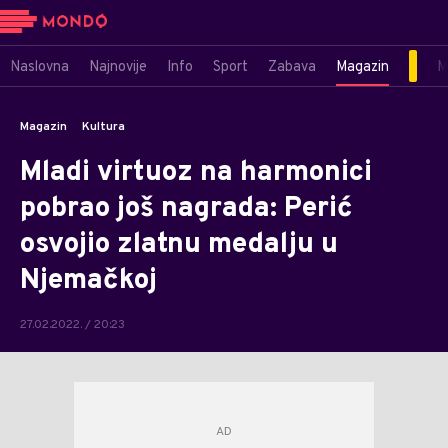
Naslovna
Najnovije
Info
Sport
Zabava
Magazin
M
Magazin
Kultura
Mladi virtuoz na harmonici
pobrao još nagrada: Perić
osvojio zlatnu medalju u
Njemačkoj
27.02.2022. / 20:23