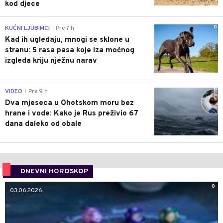
kod djece
0
KUĆNI LJUBIMCI
Pre 7 h
|
Kad ih ugledaju, mnogi se sklone u
stranu: 5 rasa pasa koje iza moćnog
izgleda kriju nježnu narav
0
VIDEO
Pre 9 h
|
Dva mjeseca u Ohotskom moru bez
hrane i vode: Kako je Rus preživio 67
dana daleko od obale
DNEVNI HOROSKOP
0
03.06.2026.