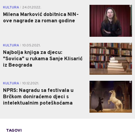
0
KULTURA
24.01.2022.
|
Milena Marković dobitnica NIN-
ove nagrade za roman godine
0
KULTURA
10.05.2021.
|
Najbolja knjiga za djecu:
"Sovica" u rukama Sanje Klisarić
iz Beograda
0
KULTURA
10.12.2021.
|
NPRS: Nagradu sa festivala u
Brčkom doniraćemo djeci s
intelektualnim poteškoćama
TAGOVI