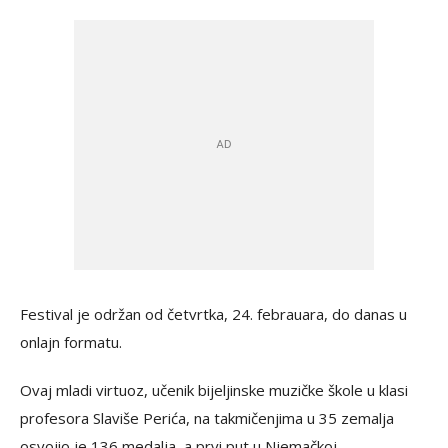
Festival je održan od četvrtka, 24. febrauara, do danas u
onlajn formatu.
Ovaj mladi virtuoz, učenik bijeljinske muzičke škole u klasi
profesora Slaviše Perića, na takmičenjima u 35 zemalja
osvojio je 136 medalja, a prvi put u Njemačkoj.