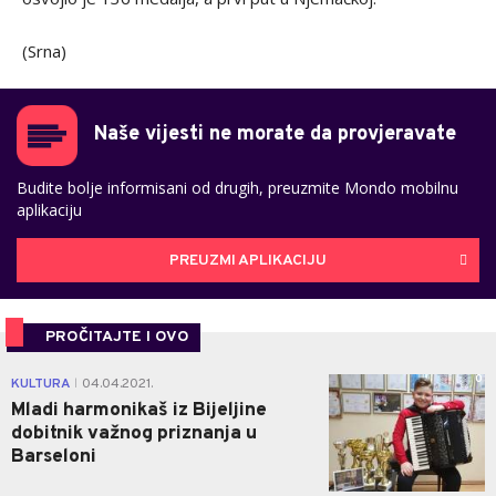
(Srna)
Naše vijesti ne morate da provjeravate
Budite bolje informisani od drugih, preuzmite Mondo mobilnu
aplikaciju
PREUZMI APLIKACIJU
PROČITAJTE I OVO
0
KULTURA
04.04.2021.
|
Mladi harmonikaš iz Bijeljine
dobitnik važnog priznanja u
Barseloni