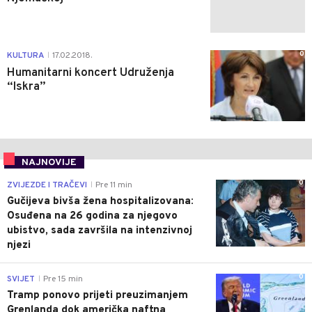
0
KULTURA
17.02.2018.
|
Humanitarni koncert Udruženja
“Iskra”
NAJNOVIJE
0
ZVIJEZDE I TRAČEVI
Pre 11 min
|
Gučijeva bivša žena hospitalizovana:
Osuđena na 26 godina za njegovo
ubistvo, sada završila na intenzivnoj
njezi
0
SVIJET
Pre 15 min
|
Tramp ponovo prijeti preuzimanjem
Grenlanda dok američka naftna