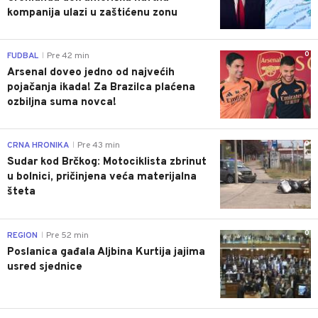
kompanija ulazi u zaštićenu zonu
0
FUDBAL
Pre 42 min
|
Arsenal doveo jedno od najvećih
pojačanja ikada! Za Brazilca plaćena
ozbiljna suma novca!
0
CRNA HRONIKA
Pre 43 min
|
Sudar kod Brčkog: Motociklista zbrinut
u bolnici, pričinjena veća materijalna
šteta
0
REGION
Pre 52 min
|
Poslanica gađala Aljbina Kurtija jajima
usred sjednice