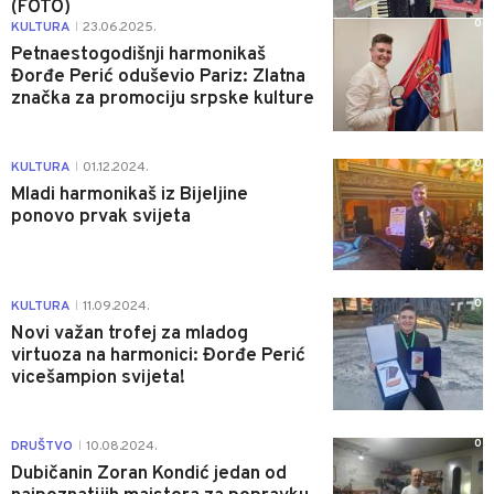
(FOTO)
0
KULTURA
23.06.2025.
|
Petnaestogodišnji harmonikaš
Đorđe Perić oduševio Pariz: Zlatna
značka za promociju srpske kulture
0
KULTURA
01.12.2024.
|
Mladi harmonikaš iz Bijeljine
ponovo prvak svijeta
0
KULTURA
11.09.2024.
|
Novi važan trofej za mladog
virtuoza na harmonici: Đorđe Perić
vicešampion svijeta!
0
DRUŠTVO
10.08.2024.
|
Dubičanin Zoran Kondić jedan od