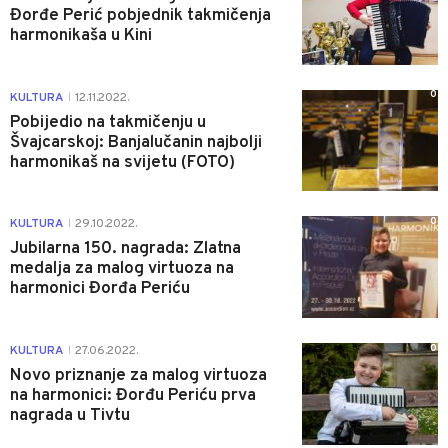
Đorđe Perić pobjednik takmičenja
harmonikaša u Kini
0
KULTURA
12.11.2022.
|
Pobijedio na takmičenju u
Švajcarskoj: Banjalučanin najbolji
harmonikaš na svijetu (FOTO)
0
KULTURA
29.10.2022.
|
Jubilarna 150. nagrada: Zlatna
medalja za malog virtuoza na
harmonici Đorđa Periću
0
KULTURA
27.06.2022.
|
Novo priznanje za malog virtuoza
na harmonici: Đorđu Periću prva
nagrada u Tivtu