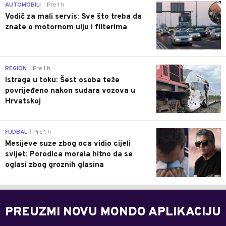
0
AUTOMOBILI
Pre 1 h
|
Vodič za mali servis: Sve što treba da
znate o motornom ulju i filterima
0
REGION
Pre 1 h
|
Istraga u toku: Šest osoba teže
povrijeđeno nakon sudara vozova u
Hrvatskoj
0
FUDBAL
Pre 1 h
|
Mesijeve suze zbog oca vidio cijeli
svijet: Porodica morala hitno da se
oglasi zbog groznih glasina
PREUZMI NOVU MONDO APLIKACIJU