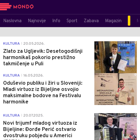
Naslovna
Najnovije
Info
Sport
Zabava
Magazin
M
0
KULTURA
20.05.2026.
|
Zlato za Ugljevik: Desetogodišnji
harmonikaš pokorio prestižno
takmičenje u Puli
0
KULTURA
16.05.2026.
|
Oduševio publiku i žiri u Sloveniji:
Mladi virtuoz iz Bijeljine osvojio
maksimalne bodove na Festivalu
harmonike
0
KULTURA
20.07.2025.
|
Novi trijumf mladog virtuoza iz
Bijeljine: Đorđe Perić ostvario
dvostruku pobjedu u Americi