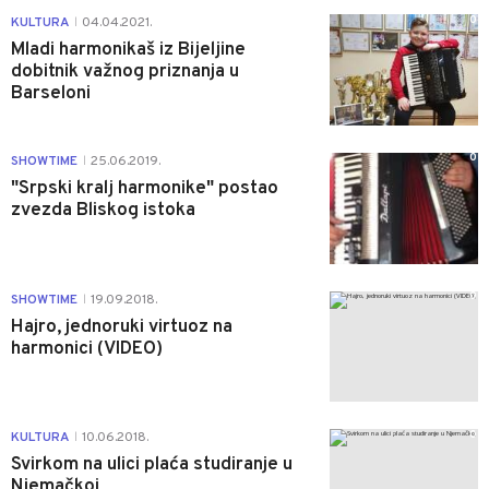
0
KULTURA
04.04.2021.
|
Mladi harmonikaš iz Bijeljine
dobitnik važnog priznanja u
Barseloni
0
SHOWTIME
25.06.2019.
|
"Srpski kralj harmonike" postao
zvezda Bliskog istoka
0
SHOWTIME
19.09.2018.
|
Hajro, jednoruki virtuoz na
harmonici (VIDEO)
0
KULTURA
10.06.2018.
|
Svirkom na ulici plaća studiranje u
Njemačkoj