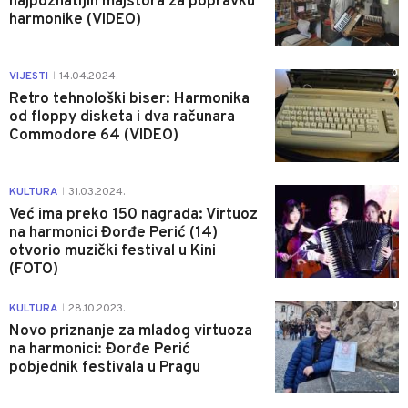
najpoznatijih majstora za popravku
harmonike (VIDEO)
0
VIJESTI
14.04.2024.
|
Retro tehnološki biser: Harmonika
od floppy disketa i dva računara
Commodore 64 (VIDEO)
0
KULTURA
31.03.2024.
|
Već ima preko 150 nagrada: Virtuoz
na harmonici Đorđe Perić (14)
otvorio muzički festival u Kini
(FOTO)
0
KULTURA
28.10.2023.
|
Novo priznanje za mladog virtuoza
na harmonici: Đorđe Perić
pobjednik festivala u Pragu