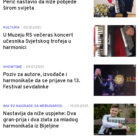
Perić nastavio da niže pobjede
širom svijeta
0
KULTURA
02.12.2021.
|
U Muzeju RS večeras koncert
učesnika Svjetskog trofeja u
harmonici
0
SHOWTIME
29.07.2021.
|
Poziv za autore, izvođače i
harmonikaše da se prijave na 13.
Festival sevdalinke
0
IMA 92 NAGRADE SA MEĐUNARODNIH FESTIVALA
15.05.2021.
|
Nastavlja da niže uspjehe: Dva
gran-prija i dva zlata za mladog
harmonikaša iz Bijeljine