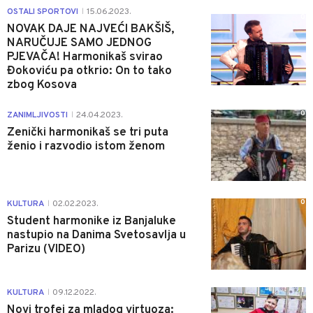
OSTALI SPORTOVI
15.06.2023.
|
0
NOVAK DAJE NAJVEĆI BAKŠIŠ,
NARUČUJE SAMO JEDNOG
PJEVAČA! Harmonikaš svirao
Đokoviću pa otkrio: On to tako
zbog Kosova
0
ZANIMLJIVOSTI
24.04.2023.
|
Zenički harmonikaš se tri puta
ženio i razvodio istom ženom
0
KULTURA
02.02.2023.
|
Student harmonike iz Banjaluke
nastupio na Danima Svetosavlja u
Parizu (VIDEO)
1
KULTURA
09.12.2022.
|
Novi trofej za mladog virtuoza: