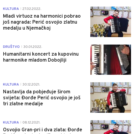
0
KULTURA
27.02.2022.
|
Mladi virtuoz na harmonici pobrao
još nagrada: Perić osvojio zlatnu
medalju u Njemačkoj
1
DRUŠTVO
30.01.2022.
|
Humanitarni koncert za kupovinu
harmonike mladom Dobojliji
0
KULTURA
30.12.2021.
|
Nastavlja da pobjeđuje širom
svijeta: Đorđe Perić osvojio je još
tri zlatne medalje
0
KULTURA
08.12.2021.
|
Osvojio Gran-pri i dva zlata: Đorđe