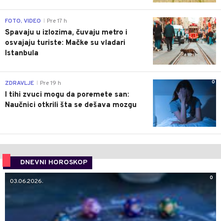
0
FOTO, VIDEO
Pre 17 h
|
Spavaju u izlozima, čuvaju metro i
osvajaju turiste: Mačke su vladari
Istanbula
0
ZDRAVLJE
Pre 19 h
|
I tihi zvuci mogu da poremete san:
Naučnici otkrili šta se dešava mozgu
DNEVNI HOROSKOP
0
03.06.2026.