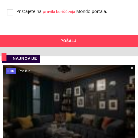
Pristajete na
Mondo portala.
pravila korišćenja
POŠALJI
NAJNOVIJE
0
Pre 8 h
DOM