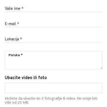
Vaše ime
*
E-mail
*
Lokacija
*
Ubacite video ili foto
Možete da ubacite do 3 fotografije ili videa. Ne smije biti
više od 25 MB.