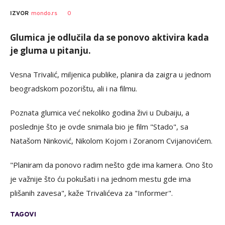
0
IZVOR
mondo.rs
Glumica je odlučila da se ponovo aktivira kada
je gluma u pitanju.
Vesna Trivalić, miljenica publike, planira da zaigra u jednom
beogradskom pozorištu, ali i na filmu.
Poznata glumica već nekoliko godina živi u Dubaiju, a
poslednje što je ovde snimala bio je film "Stado", sa
Natašom Ninković, Nikolom Kojom i Zoranom Cvijanovićem.
"Planiram da ponovo radim nešto gde ima kamera. Ono što
je važnije što ću pokušati i na jednom mestu gde ima
plišanih zavesa", kaže Trivalićeva za "Informer".
TAGOVI