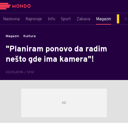
Naslovna
Najnovije
Info
Sport
Zabava
Magazin
M
Magazin
Kultura
"Planiram ponovo da radim
nešto gde ima kamera"!
22.05.2018. / 12:12