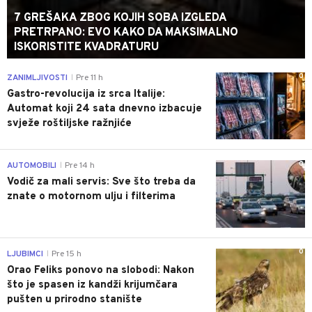
7 GREŠAKA ZBOG KOJIH SOBA IZGLEDA
PRETRPANO: EVO KAKO DA MAKSIMALNO
ISKORISTITE KVADRATURU
0
ZANIMLJIVOSTI
Pre 11 h
|
Gastro-revolucija iz srca Italije:
Automat koji 24 sata dnevno izbacuje
svježe roštiljske ražnjiće
0
AUTOMOBILI
Pre 14 h
|
Vodič za mali servis: Sve što treba da
znate o motornom ulju i filterima
0
LJUBIMCI
Pre 15 h
|
Orao Feliks ponovo na slobodi: Nakon
što je spasen iz kandži krijumčara
pušten u prirodno stanište