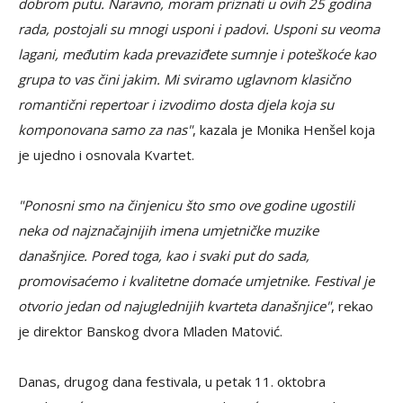
dobrom putu. Naravno, moram priznati u ovih 25 godina
rada, postojali su mnogi usponi i padovi. Usponi su veoma
lagani, međutim kada prevaziđete sumnje i poteškoće kao
grupa to vas čini jakim. Mi sviramo uglavnom klasično
romantični repertoar i izvodimo dosta djela koja su
komponovana samo za nas"
, kazala je Monika Henšel koja
je ujedno i osnovala Kvartet.
"Ponosni smo na činjenicu što smo ove godine ugostili
neka od najznačajnijih imena umjetničke muzike
današnjice. Pored toga, kao i svaki put do sada,
promovisaćemo i kvalitetne domaće umjetnike. Festival je
otvorio jedan od najuglednijih kvarteta današnjice"
, rekao
je direktor Banskog dvora Mladen Matović.
Danas, drugog dana festivala, u petak 11. oktobra