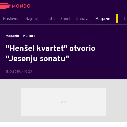
Naslovna
Najnovije
Info
Sport
Zabava
Magazin
M
Magazin
Kultura
"Henšel kvartet" otvorio
"Jesenju sonatu"
11.10.2019. / 16:23