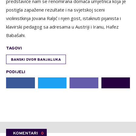
predstaviće nam se renomirana domaća umjetnica koja je
postigla zapažene rezultate i na svjetskoj sceni
violinistkinja Jovana Raljić i njen gost, istaknuti pijanista i
klavirski pedagog sa adresama u Austriji i Iranu, Hafez
Babašahi.
TAGOVI
BANSKI DVOR BANJALUKA
PODIJELI
KOMENTARI
0