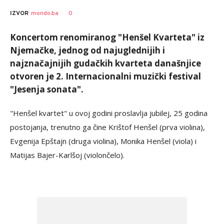
0
IZVOR
mondo.ba
Koncertom renomiranog "Henšel Kvarteta" iz
Njemačke, jednog od najuglednijih i
najznačajnijih gudačkih kvarteta današnjice
otvoren je 2. Internacionalni muzički festival
"Jesenja sonata".
"Henšel kvartet" u ovoj godini proslavlja jubilej, 25 godina
postojanja, trenutno ga čine Krištof Henšel (prva violina),
Evgenija Epštajn (druga violina), Monika Henšel (viola) i
Matijas Bajer-Karlšoj (violončelo).