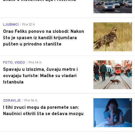
0
LJUBIMCI
Pre 12 h
|
Orao Feliks ponovo na slobodi: Nakon
što je spasen iz kandži krijumčara
pušten u prirodno stanište
0
FOTO, VIDEO
Pre 14 h
|
Spavaju u izlozima, čuvaju metro i
osvajaju turiste: Mačke su vladari
Istanbula
0
ZDRAVLJE
Pre 16 h
|
I tihi zvuci mogu da poremete san:
Naučnici otkrili šta se dešava mozgu