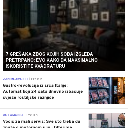
7 GREŠAKA ZBOG KOJIH SOBA IZGLEDA
PRETRPANO: EVO KAKO DA MAKSIMALNO
ISKORISTITE KVADRATURU
0
ZANIMLJIVOSTI
Pre 8 h
|
Gastro-revolucija iz srca Italije:
Automat koji 24 sata dnevno izbacuje
svježe roštiljske ražnjiće
0
AUTOMOBILI
Pre 11 h
|
Vodič za mali servis: Sve što treba da
znate o motornom ulju i filterima