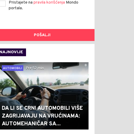
Pristajete na
pravila korišćenja
Mondo
portala.
POŠALJI
NAJNOVIJE
0
Pre 52 min
AUTOMOBILI
DA LI SE CRNI AUTOMOBILI VIŠE
ZAGRIJAVAJU NA VRUĆINAMA:
AUTOMEHANIČAR SA...