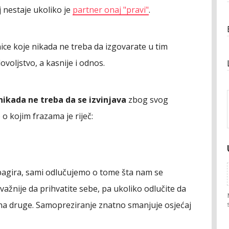
j nestaje ukoliko je
partner onaj "pravi"
.
ice koje nikada ne treba da izgovarate u tim
ovoljstvo, a kasnije i odnos.
nikada ne treba da se izvinjava
zbog svog
o o kojim frazama je riječ:
pagira, sami odlučujemo o tome šta nam se
jvažnije da prihvatite sebe, pa ukoliko odlučite da
 i na druge. Samopreziranje znatno smanjuje osjećaj