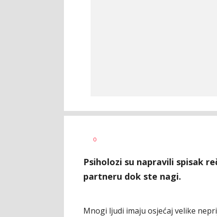
Tamara
AUTOR
0
Veličković
Psiholozi su napravili spisak 
partneru dok ste nagi.
Mnogi ljudi imaju osjećaj velike nepr