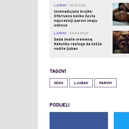
LJUBAV
30.12.2021.
|
Iznenađujuće brojke:
Otkriveno koliko često
najsrećniji parovi imaju
odnose
LJUBAV
24.04.2020.
|
Sada imate vremena:
Nekoliko razloga da češće
vodite ljubav
TAGOVI
SEKS
LJUBAV
PAROVI
PODIJELI