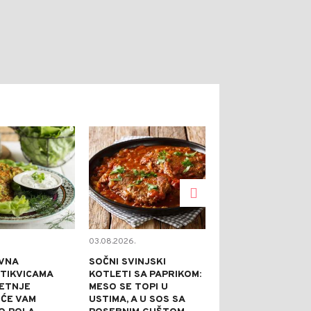
0
0
03.08.2026.
02.08.2026.
VNA
SOČNI SVINJSKI
KAPRI TORTA 
 TIKVICAMA
KOTLETI SA PAPRIKOM:
NE PEČE: IDEA
JETNJE
MESO SE TOPI U
SVEČANE PRILI
 ĆE VAM
USTIMA, A U SOS SA
PRAZNI TANJI