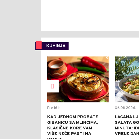
KUHINJA
0
Pre 16 h
06.08.2026.
KAD JEDNOM PROBATE
LAGANA LJ
GIBANICU SA MLINCIMA,
SALATA GO
KLASIČNE KORE VAM
MINUTA: I
VIŠE NEĆE PASTI NA
VRELE DA