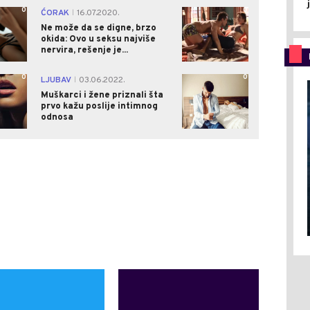
0
0
ĆORAK
16.07.2020.
|
Ne može da se digne, brzo
okida: Ovo u seksu najviše
nervira, rešenje je...
0
0
LJUBAV
03.06.2022.
|
Muškarci i žene priznali šta
prvo kažu poslije intimnog
odnosa