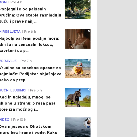
0
DOM
Pre 4 h
|
Pobjegnite od paklenih
vrućina: Ova stabla rashlađuju
kuću i prave najlj...
0
MIRISI LJETA
Pre 6 h
|
Najbolji parfemi poslije mora:
Mirišu na senzualni luksuz,
savršeni uz p...
0
ZDRAVLJE
Pre 7 h
|
Vrućine su posebno opasne za
najmlađe: Pedijatar objašnjava
kako da prep...
0
KUĆNI LJUBIMCI
Pre 8 h
|
Kad ih ugledaju, mnogi se
sklone u stranu: 5 rasa pasa
koje iza moćnog i...
0
VIDEO
Pre 10 h
|
Dva mjeseca u Ohotskom
moru bez hrane i vode: Kako