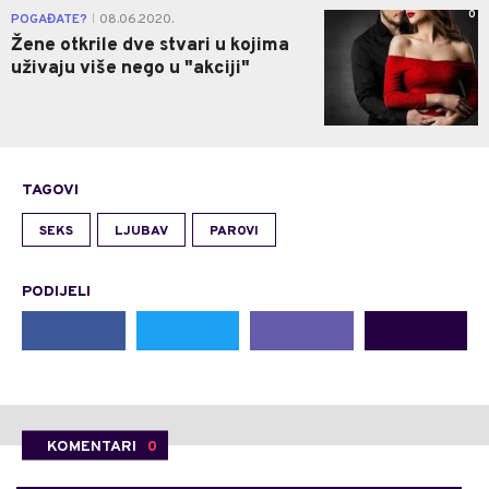
0
POGAĐATE?
08.06.2020.
|
Žene otkrile dve stvari u kojima
uživaju više nego u "akciji"
TAGOVI
SEKS
LJUBAV
PAROVI
PODIJELI
KOMENTARI
0