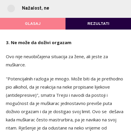
Nažalost, ne
32.88%
Nažalost, ne
(48)
GLASAJ
REZULTATI
POVRATAK NA GLASANJE
3. Ne može da doživi orgazam
Ovo nije neuobičajena situacija za žene, ali jeste za
muškarce.
"Potencijalnih razloga je mnogo. Može biti da je prethodno
pio alkohol, da je reakcija na neke propisane lijekove
(antidepresive)", smatra Trejsi i navodi da postoji i
mogućnost da je muškarac jednostavno previše puta
doživio orgazam i da je dostigao svoj limit. Ovo se dešava
kada muškarac često mastrurbira, pa je navikao na svoj
ritam. Rješenje je da odustane na neko vrijeme od