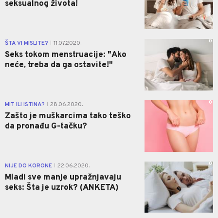
seksualnog života!
0
ŠTA VI MISLITE?
11.07.2020.
|
Seks tokom menstruacije: "Ako
neće, treba da ga ostavite!"
0
MIT ILI ISTINA?
28.06.2020.
|
Zašto je muškarcima tako teško
da pronađu G-tačku?
0
NIJE DO KORONE
22.06.2020.
|
Mladi sve manje upražnjavaju
seks: Šta je uzrok? (ANKETA)