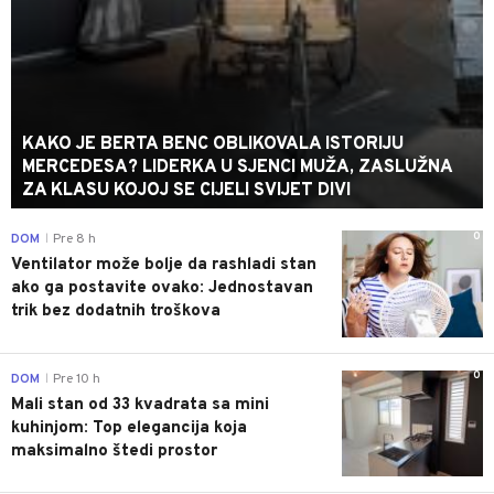
KAKO JE BERTA BENC OBLIKOVALA ISTORIJU
MERCEDESA? LIDERKA U SJENCI MUŽA, ZASLUŽNA
ZA KLASU KOJOJ SE CIJELI SVIJET DIVI
0
DOM
Pre 8 h
|
Ventilator može bolje da rashladi stan
ako ga postavite ovako: Jednostavan
trik bez dodatnih troškova
0
DOM
Pre 10 h
|
Mali stan od 33 kvadrata sa mini
kuhinjom: Top elegancija koja
maksimalno štedi prostor