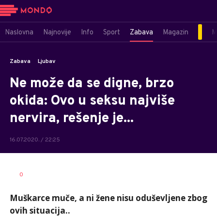
Naslovna
Najnovije
Info
Sport
Zabava
Magazin
M
Zabava
Ljubav
Ne može da se digne, brzo
okida: Ovo u seksu najviše
nervira, rešenje je...
16.07.2020. / 22:25
Maja
AUTOR
0
Gašić
Muškarce muče, a ni žene nisu oduševljene zbog
ovih situacija..