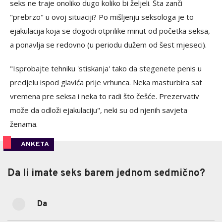
seks ne traje onoliko dugo koliko bi željeli. Šta zanči
"prebrzo" u ovoj situaciji? Po mišljenju seksologa je to
ejakulacija koja se dogodi otprilike minut od početka seksa,
a ponavlja se redovno (u periodu dužem od šest mjeseci).
"Isprobajte tehniku 'stiskanja' tako da stegenete penis u
predjelu ispod glavića prije vrhunca. Neka masturbira sat
vremena pre seksa i neka to radi što češće. Prezervativ
može da odloži ejakulaciju", neki su od njenih savjeta
ženama.
ANKETA
Da li imate seks barem jednom sedmično?
Da li imate seks barem jednom sedmično?
Da
67.12%
Da
(98)