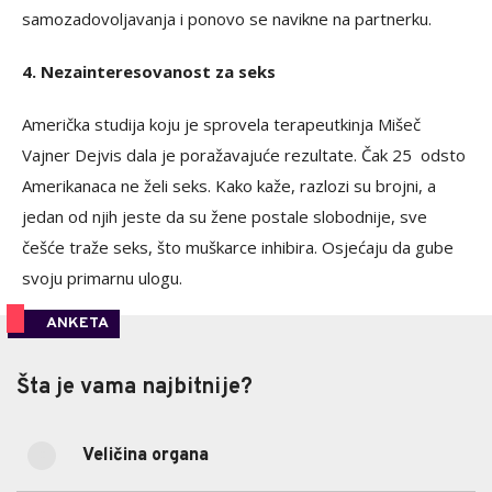
samozadovoljavanja i ponovo se navikne na partnerku.
4. Nezainteresovanost za seks
Američka studija koju je sprovela terapeutkinja Mišeč
Vajner Dejvis dala je poražavajuće rezultate. Čak 25 odsto
Amerikanaca ne želi seks. Kako kaže, razlozi su brojni, a
jedan od njih jeste da su žene postale slobodnije, sve
češće traže seks, što muškarce inhibira. Osjećaju da gube
svoju primarnu ulogu.
ANKETA
Šta je vama najbitnije?
Šta je vama najbitnije?
Veličina organa
35.11%
Veličina organa
(33)