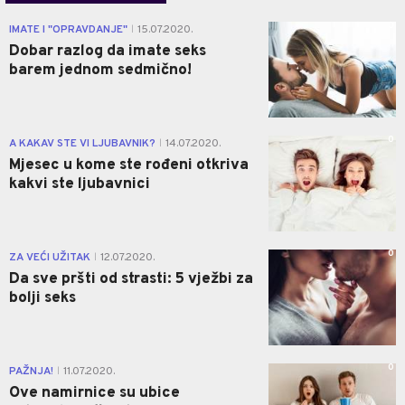
0
IMATE I "OPRAVDANJE"
15.07.2020.
|
Dobar razlog da imate seks
barem jednom sedmično!
0
A KAKAV STE VI LJUBAVNIK?
14.07.2020.
|
Mjesec u kome ste rođeni otkriva
kakvi ste ljubavnici
0
ZA VEĆI UŽITAK
12.07.2020.
|
Da sve pršti od strasti: 5 vježbi za
bolji seks
0
PAŽNJA!
11.07.2020.
|
Ove namirnice su ubice