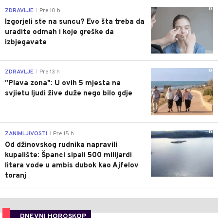
0
ZDRAVLJE
Pre 10 h
|
Izgorjeli ste na suncu? Evo šta treba da
uradite odmah i koje greške da
izbjegavate
0
ZDRAVLJE
Pre 13 h
|
"Plava zona": U ovih 5 mjesta na
svjietu ljudi žive duže nego bilo gdje
0
ZANIMLJIVOSTI
Pre 15 h
|
Od džinovskog rudnika napravili
kupalište: Španci sipali 500 milijardi
litara vode u ambis dubok kao Ajfelov
toranj
DNEVNI HOROSKOP