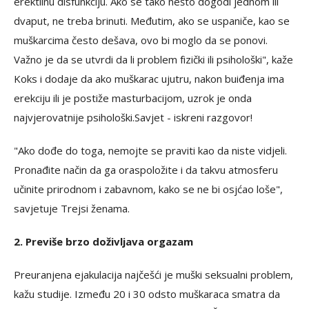
erektilnu disfunkciju. Ako se tako nešto dogodi jednom ili
dvaput, ne treba brinuti. Međutim, ako se uspaniče, kao se
muškarcima često dešava, ovo bi moglo da se ponovi.
Važno je da se utvrdi da li problem fizički ili psihološki", kaže
Koks i dodaje da ako muškarac ujutru, nakon buiđenja ima
erekciju ili je postiže masturbacijom, uzrok je onda
najvjerovatnije psihološki.Savjet - iskreni razgovor!
"Ako dođe do toga, nemojte se praviti kao da niste vidjeli.
Pronađite način da ga oraspoložite i da takvu atmosferu
učinite prirodnom i zabavnom, kako se ne bi osjćao loše",
savjetuje Trejsi ženama.
2. Previše brzo doživljava orgazam
Preuranjena ejakulacija najčešći je muški seksualni problem,
kažu studije. Između 20 i 30 odsto muškaraca smatra da