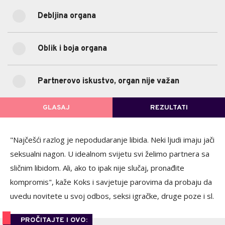
Debljina organa
18.09%
Debljina organa
(17)
Oblik i boja organa
8.51%
Oblik i boja organa
(8)
Partnerovo iskustvo, organ nije važan
38.29%
Partnerovo iskustvo, organ nije važan
(36)
GLASAJ
REZULTATI
POVRATAK NA GLASANJE
"Najčešći razlog je nepodudaranje libida. Neki ljudi imaju jači
seksualni nagon. U idealnom svijetu svi želimo partnera sa
sličnim libidom. Ali, ako to ipak nije slučaj, pronađite
kompromis", kaže Koks i savjetuje parovima da probaju da
uvedu novitete u svoj odbos, seksi igračke, druge poze i sl.
PROČITAJTE I OVO: