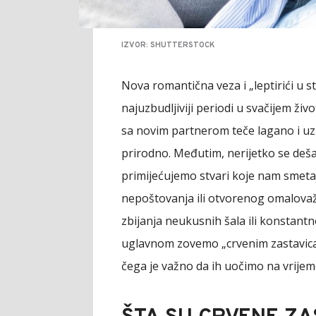
IZVOR: SHUTTERSTOCK
Nova romantična veza i „leptirići u
najuzbudljiviji periodi u svačijem ž
sa novim partnerom teče lagano i uzb
prirodno. Međutim, nerijetko se deš
primijećujemo stvari koje nam smeta
nepoštovanja ili otvorenog omalovaža
zbijanja neukusnih šala ili konstantn
uglavnom zovemo „crvenim zastavic
čega je važno da ih uočimo na vrijem