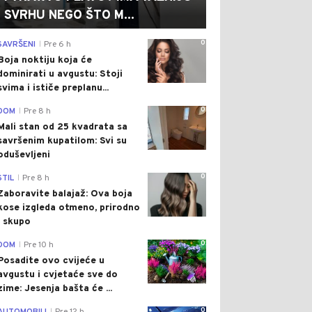
SVRHU NEGO ŠTO M...
0
SAVRŠENI
Pre 6 h
|
Boja noktiju koja će
dominirati u avgustu: Stoji
svima i ističe preplanu...
0
DOM
Pre 8 h
|
Mali stan od 25 kvadrata sa
savršenim kupatilom: Svi su
oduševljeni
0
STIL
Pre 8 h
|
Zaboravite balajaž: Ova boja
kose izgleda otmeno, prirodno
i skupo
0
DOM
Pre 10 h
|
Posadite ovo cvijeće u
avgustu i cvjetaće sve do
zime: Jesenja bašta će ...
0
|