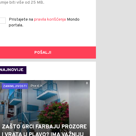
smije biti više od 25 MB.
Pristajete na
pravila korišćenja
Mondo
portala.
POŠALJI
NAJNOVIJE
0
Pre 6 h
ZANIMLJIVOSTI
ZAŠTO GRCI FARBAJU PROZORE
I VRATA U PLAVO? IMA VAŽNIJU