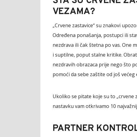
ŠTA SU CRVENE ZA
VEZAMA?
„Crvene zastavice“ su znakovi upozor
Određena ponašanja, postupci ili sta
nezdrava ili čak štetna po vas. One mo
i suptilne, poput stalne kritike. Obra
nezdravih obrazaca prije nego što p
pomoći da sebe zaštite od još većeg
Ukoliko se pitate koje su to „crvene 
nastavku vam otkrivamo 10 najvažnij
PARTNER KONTROL