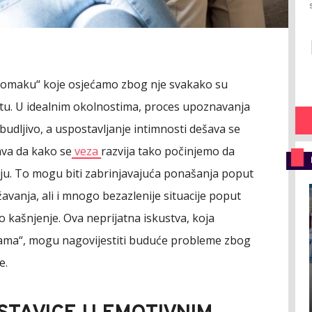
 stomaku“ koje osjećamo zbog nje svakako su
ivotu. U idealnim okolnostima, proces upoznavanja
udljivo, a uspostavljanje intimnosti dešava se
ava da kako se
veza
razvija tako počinjemo da
ju. To mogu biti zabrinjavajuća ponašanja poput
vanja, ali i mnogo bezazlenije situacije poput
o kašnjenje. Ova neprijatna iskustva, koja
ama“, mogu nagovijestiti buduće probleme zbog
e.