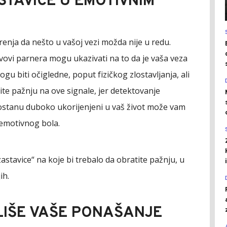
STAVICE U EMOTIVNIM
enja da nešto u vašoj vezi možda nije u redu.
vovi parnera mogu ukazivati na to da je vaša veza
gu biti očigledne, poput fizičkog zlostavljanja, ali
tite pažnju na ove signale, jer detektovanje
ostanu duboko ukorijenjeni u vaš život može vam
 emotivnog bola.
zastavice“ na koje bi trebalo da obratite pažnju, u
ih.
IŠE VAŠE PONAŠANJE