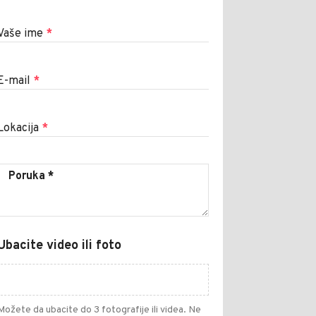
Vaše ime
*
E-mail
*
Lokacija
*
Ubacite video ili foto
Možete da ubacite do 3 fotografije ili videa. Ne