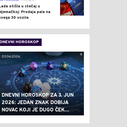
AUTOMOBILI
Pre 12 h
Lada otišla u stečaj u
Njemačkoj: Prodaja pala na
svega 30 vozila
DNEVNI HOROSKOP
0
03.06.2026.
DNEVNI HOROSKOP ZA 3. JUN
2026: JEDAN ZNAK DOBIJA
NOVAC KOJI JE DUGO ČEK...