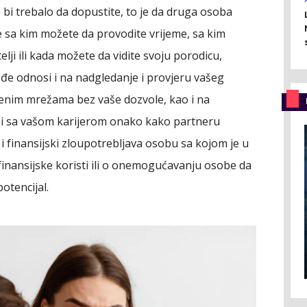
 bi trebalo da dopustite, to je da druga osoba
e sa kim možete da provodite vrijeme, sa kim
lji ili kada možete da vidite svoju porodicu,
đe odnosi i na nadgledanje i provjeru vašeg
tvenim mrežama bez vaše dozvole, kao i na
ezi sa vašom karijerom onako kako partneru
i finansijski zloupotrebljava osobu sa kojom je u
u finansijske koristi ili o onemogućavanju osobe da
potencijal.