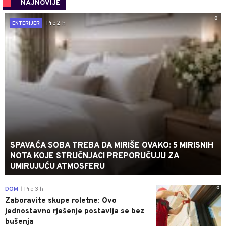
NAJNOVIJE
0
Pre 2 h
ENTERIJER
SPAVAĆA SOBA TREBA DA MIRIŠE OVAKO: 5 MIRISNIH
NOTA KOJE STRUČNJACI PREPORUČUJU ZA
UMIRUJUĆU ATMOSFERU
0
DOM
Pre 3 h
|
Zaboravite skupe roletne: Ovo
jednostavno rješenje postavlja se bez
bušenja