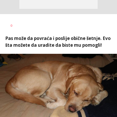
Tamara
AUTOR
0
Veličković
Pas može da povraća i poslije obične šetnje. Evo
šta možete da uradite da biste mu pomogli!