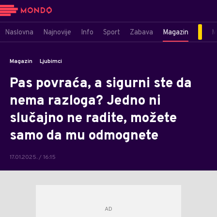
Naslovna
Najnovije
Info
Sport
Zabava
Magazin
M
Magazin
Ljubimci
Pas povraća, a sigurni ste da
nema razloga? Jedno ni
slučajno ne radite, možete
samo da mu odmognete
17.01.2025. / 16:15