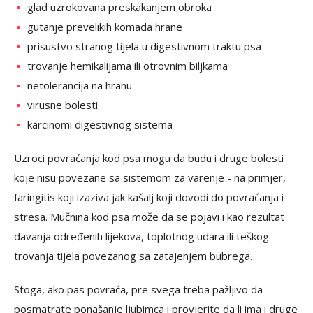
glad uzrokovana preskakanjem obroka
gutanje prevelikih komada hrane
prisustvo stranog tijela u digestivnom traktu psa
trovanje hemikalijama ili otrovnim biljkama
netolerancija na hranu
virusne bolesti
karcinomi digestivnog sistema
Uzroci povraćanja kod psa mogu da budu i druge bolesti
koje nisu povezane sa sistemom za varenje - na primjer,
faringitis koji izaziva jak kašalj koji dovodi do povraćanja i
stresa. Mučnina kod psa može da se pojavi i kao rezultat
davanja određenih lijekova, toplotnog udara ili teškog
trovanja tijela povezanog sa zatajenjem bubrega.
Stoga, ako pas povraća, pre svega treba pažljivo da
posmatrate ponašanje ljubimca i provjerite da li ima i druge