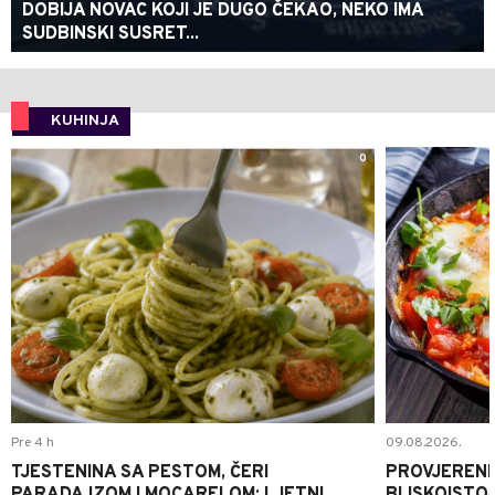
DOBIJA NOVAC KOJI JE DUGO ČEKAO, NEKO IMA
SUDBINSKI SUSRET...
KUHINJA
0
Pre 4 h
09.08.2026.
TJESTENINA SA PESTOM, ČERI
PROVJERENI
PARADAJZOM I MOCARELOM: LJETNI
BLISKOISTO