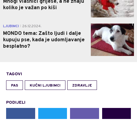
Mnogi vlasnici griješe, a ne znaju
koliko je važan po kiši
1
LJUBIMCI
26.12.2024.
|
MONDO tema: Zašto ljudi i dalje
kupuju pse, kada je udomljavanje
besplatno?
TAGOVI
PAS
KUĆNI LJUBIMCI
ZDRAVLJE
PODIJELI