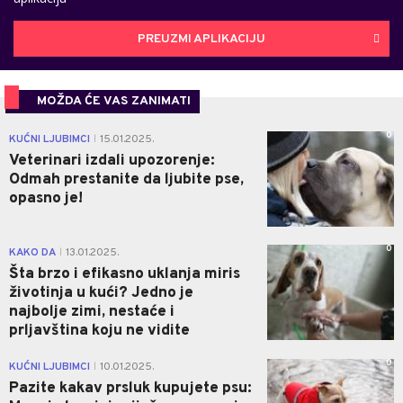
PREUZMI APLIKACIJU
MOŽDA ĆE VAS ZANIMATI
0
KUĆNI LJUBIMCI
15.01.2025.
|
Veterinari izdali upozorenje:
Odmah prestanite da ljubite pse,
opasno je!
0
KAKO DA
13.01.2025.
|
Šta brzo i efikasno uklanja miris
životinja u kući? Jedno je
najbolje zimi, nestaće i
prljavština koju ne vidite
0
KUĆNI LJUBIMCI
10.01.2025.
|
Pazite kakav prsluk kupujete psu: