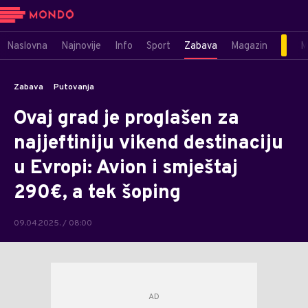
Naslovna
Najnovije
Info
Sport
Zabava
Magazin
M
Zabava
Putovanja
Ovaj grad je proglašen za
najjeftiniju vikend destinaciju
u Evropi: Avion i smještaj
290€, a tek šoping
09.04.2025. / 08:00