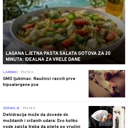
LAGANA LJETNA PASTA SALATA GOTOVA ZA 20
MINUTA: IDEALNA ZA VRELE DANE
0
LJUBIMCI
Pre 16 h
|
GMO ljubimac: Naučnici razvili prve
hipoalergene pse
0
ZDRAVLJE
Pre 16 h
|
Dehidracija može da dovede do
moždanih i srčanih udara: Evo koliko
vode zaista treba da pijete po vrućini