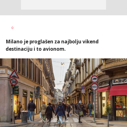
Jana
AUTOR
0
Desovski
Milano je proglašen za najbolju vikend
destinaciju i to avionom.