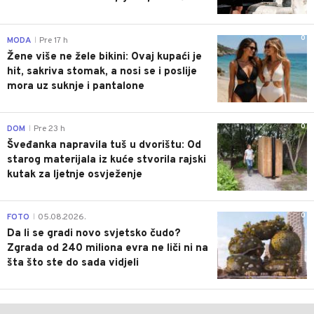
0
MODA
Pre 17 h
|
Žene više ne žele bikini: Ovaj kupaći je
hit, sakriva stomak, a nosi se i poslije
mora uz suknje i pantalone
0
DOM
Pre 23 h
|
Šveđanka napravila tuš u dvorištu: Od
starog materijala iz kuće stvorila rajski
kutak za ljetnje osvježenje
0
FOTO
05.08.2026.
|
Da li se gradi novo svjetsko čudo?
Zgrada od 240 miliona evra ne liči ni na
šta što ste do sada vidjeli