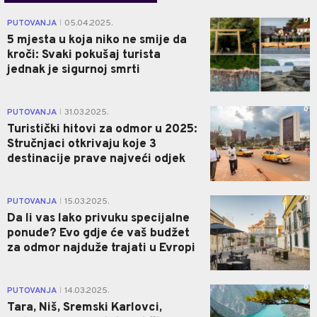
0
PUTOVANJA
05.04.2025.
|
5 mjesta u koja niko ne smije da
kroči: Svaki pokušaj turista
jednak je sigurnoj smrti
0
PUTOVANJA
31.03.2025.
|
Turistički hitovi za odmor u 2025:
Stručnjaci otkrivaju koje 3
destinacije prave najveći odjek
0
PUTOVANJA
15.03.2025.
|
Da li vas lako privuku specijalne
ponude? Evo gdje će vaš budžet
za odmor najduže trajati u Evropi
0
PUTOVANJA
14.03.2025.
|
Tara, Niš, Sremski Karlovci,