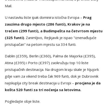
Mail.
U nastavku liste ipak dominira istočna Evropa –
Prag
zauzima drugo mjesto (286 funti), Krakov je na
trećem (299 funti), a Budimpešta na četvrtom mjestu
(325 funti)
. Zanimljivo, Rejkjavik je ispao "iznenađujuće
pristupačan" na petom mjestu sa 334 funti.
Dablin (£359), Berlin (£360), Palma de Majorka (£395),
Atina (£395) i Porto (£397) zaokružuju top 10 liste
pristupačnih destinacija. Na drugom kraju skale je Njujork
gdje vam za vikend treba čak 969 funti, dok je Dubrovnik
najskuplja city break destinacija u Evropi –
procjena je da
košta 520 funti za tri noćenja sa letovima.
Pogledajte obje liste.