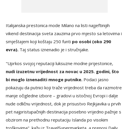
Italijanska prestonica mode Milano na listi najjeftinijih
vikend destinacija sveta zauzima prvo mjesto sa letovima i
smještajem koji koštaju 250 funti
po osobi (oko 290
evra).
Taj status iznenadio je i stručnjake.
"Uprkos svojoj reputaciji luksuzne modne prijestonice,
nudi izuzetnu vrijednost za novac u 2025. godini, što
bi moglo iznenaditi mnoge putnike.
Podaci jasno
pokazuju da putnici koji traže vrijednost treba da razmotre
manje očigledne izbore – gradovi u istočnoj Evropi i dalje
nude odličnu vrijednost, dok je prisustvo Rejkjavika u prvih
pet najpristupačnijih destinacija posebno vrijedno pažnje s
obzirom na prethodnu reputaciju Islanda po visokim
troškovima", kažu iz TravelSupermarketa, a prenosi Daily