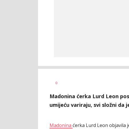
Dragana
AUTOR
0
Božić
Madonina ćerka Lurd Leon pos
umijeću variraju, svi složni da 
Madonina
ćerka Lurd Leon objavila j