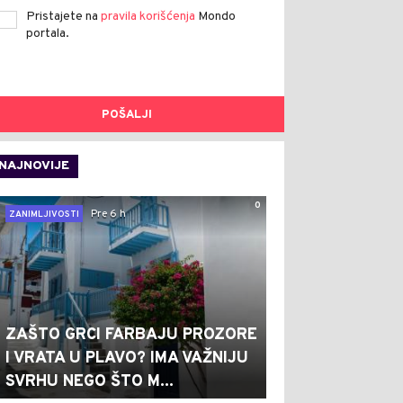
Pristajete na
pravila korišćenja
Mondo
portala.
POŠALJI
NAJNOVIJE
0
Pre 6 h
ZANIMLJIVOSTI
ZAŠTO GRCI FARBAJU PROZORE
I VRATA U PLAVO? IMA VAŽNIJU
SVRHU NEGO ŠTO M...