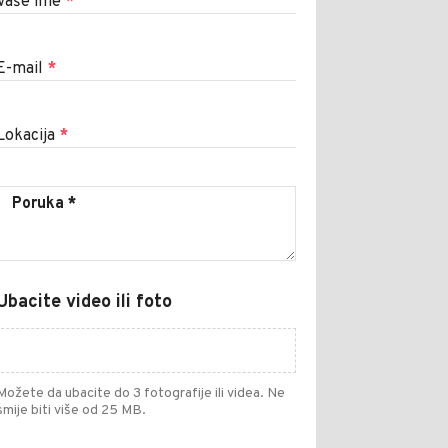
Vaše ime
*
E-mail
*
Lokacija
*
Ubacite video ili foto
Možete da ubacite do 3 fotografije ili videa. Ne
smije biti više od 25 MB.