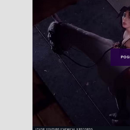
POG
IZVOR: YOUTUBE/CHEMICAL X RECORDS