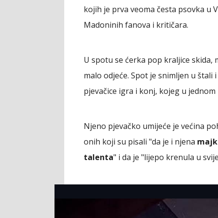
kojih je prva veoma česta psovka u Ve
Madoninih fanova i kritičara.
U spotu se ćerka pop kraljice skida, 
malo odjeće. Spot je snimljen u štali
pjevačice igra i konj, kojeg u jedno
Njeno pjevačko umijeće je većina poh
onih koji su pisali "da je i njena
majka
talenta
" i da je "lijepo krenula u sv