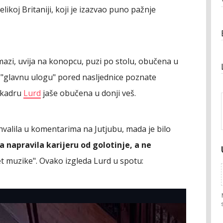
likoj Britaniji, koji je izazvao puno pažnje
mazi, uvija na konopcu, puzi po stolu, obučena u
 i "glavnu ulogu" pored nasljednice poznate
m kadru
Lurd
jaše obučena u donji veš.
valila u komentarima na Jutjubu, mada je bilo
 napravila karijeru od golotinje, a ne
ijet muzike". Ovako izgleda Lurd u spotu: