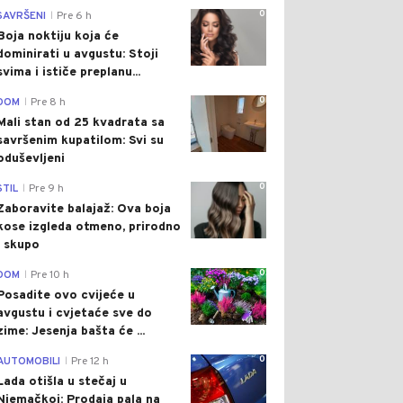
0
SAVRŠENI
Pre 6 h
|
Boja noktiju koja će
dominirati u avgustu: Stoji
svima i ističe preplanu...
0
DOM
Pre 8 h
|
Mali stan od 25 kvadrata sa
savršenim kupatilom: Svi su
oduševljeni
0
STIL
Pre 9 h
|
Zaboravite balajaž: Ova boja
kose izgleda otmeno, prirodno
i skupo
0
DOM
Pre 10 h
|
Posadite ovo cvijeće u
avgustu i cvjetaće sve do
zime: Jesenja bašta će ...
0
AUTOMOBILI
Pre 12 h
|
Lada otišla u stečaj u
Njemačkoj: Prodaja pala na