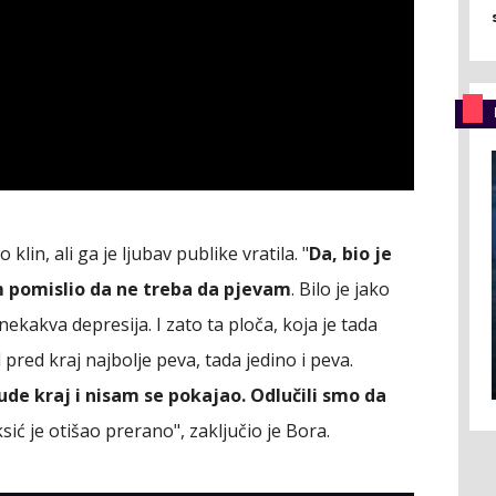
lin, ali ga je ljubav publike vratila. "
Da, bio je
 pomislio da ne treba da pjevam
. Bilo je jako
 nekakva depresija. I zato ta ploča, koja je tada
pred kraj najbolje peva, tada jedino i peva.
bude kraj i nisam se pokajao. Odlučili smo da
sić je otišao prerano", zaključio je Bora.