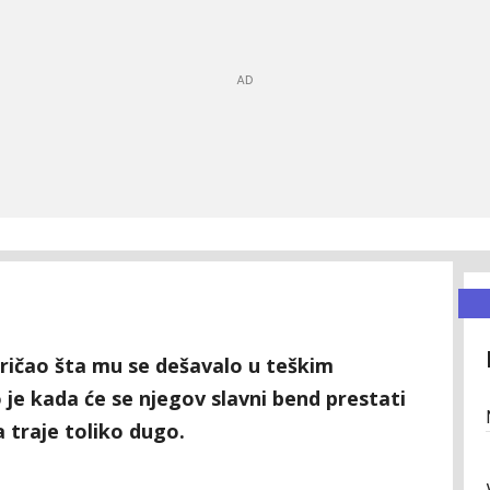
pričao šta mu se dešavalo u teškim
je kada će se njegov slavni bend prestati
 traje toliko dugo.