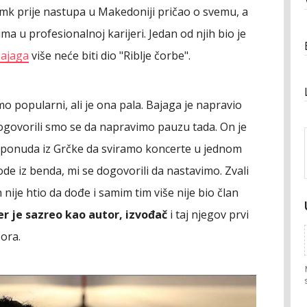
.mk prije nastupa u Makedoniji pričao o svemu, a
u profesionalnoj karijeri. Jedan od njih bio je
Bajaga
više neće biti dio "Riblje čorbe".
mo popularni, ali je ona pala. Bajaga je napravio
 dogovorili smo se da napravimo pauzu tada. On je
la ponuda iz Grčke da sviramo koncerte u jednom
ode iz benda, mi se dogovorili da nastavimo. Zvali
nije htio da dođe i samim tim više nije bio član
jer je sazreo kao autor, izvođač
i taj njegov prvi
Bora.