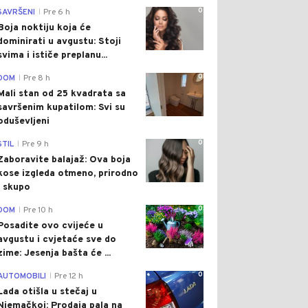
0
SAVRŠENI
Pre 6 h
|
Boja noktiju koja će
dominirati u avgustu: Stoji
svima i ističe preplanu...
0
DOM
Pre 8 h
|
Mali stan od 25 kvadrata sa
savršenim kupatilom: Svi su
oduševljeni
0
STIL
Pre 9 h
|
Zaboravite balajaž: Ova boja
kose izgleda otmeno, prirodno
i skupo
0
DOM
Pre 10 h
|
Posadite ovo cvijeće u
avgustu i cvjetaće sve do
zime: Jesenja bašta će ...
0
AUTOMOBILI
Pre 12 h
|
Lada otišla u stečaj u
Njemačkoj: Prodaja pala na