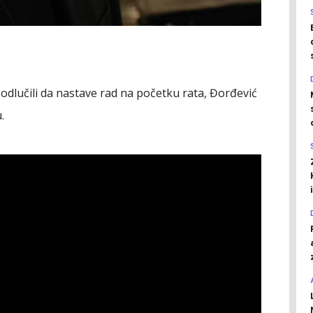
odlučili da nastave rad na početku rata, Đorđević
.