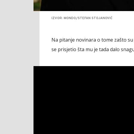
IZVOR: MONDO/STEFAN STOJANOVIĆ
Na pitanje novinara o tome zašto su 
se prisjetio šta mu je tada dalo snagu