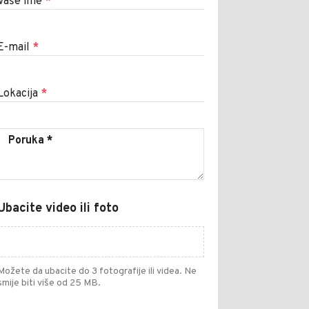
Vaše ime
*
E-mail
*
Lokacija
*
Ubacite video ili foto
Možete da ubacite do 3 fotografije ili videa. Ne
smije biti više od 25 MB.