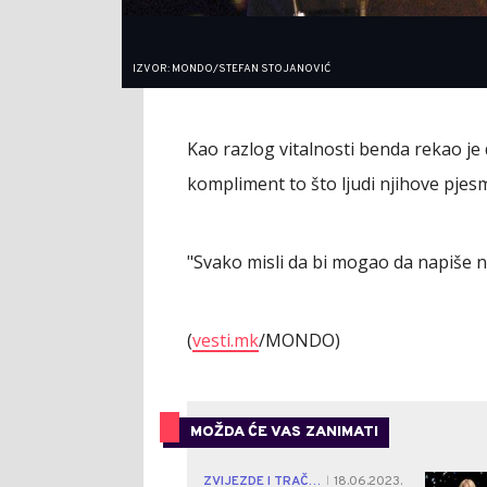
IZVOR: MONDO/STEFAN STOJANOVIĆ
Kao razlog vitalnosti benda rekao je d
kompliment to što ljudi njihove pjes
"Svako misli da bi mogao da napiše n
(
vesti.mk
/MONDO)
MOŽDA ĆE VAS ZANIMATI
ZVIJEZDE I TRAČEVI
18.06.2023.
|