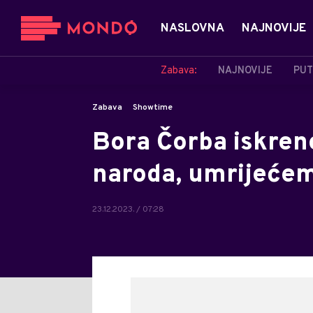
NASLOVNA
NAJNOVIJE
Zabava:
NAJNOVIJE
PUT
Zabava
Showtime
Bora Čorba iskreno
naroda, umrijećem
23.12.2023. / 07:28