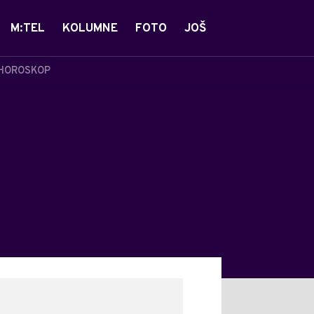
M:TEL
KOLUMNE
FOTO
JOŠ
HOROSKOP