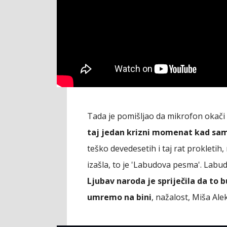
Tada je pomišljao da mikrofon okači o k
taj jedan krizni momenat kad sam
teško devedesetih i taj rat prokletih,
izašla, to je 'Labudova pesma'. Labud 
Ljubav naroda je spriječila da to 
umremo na bini
, nažalost, Miša Alek