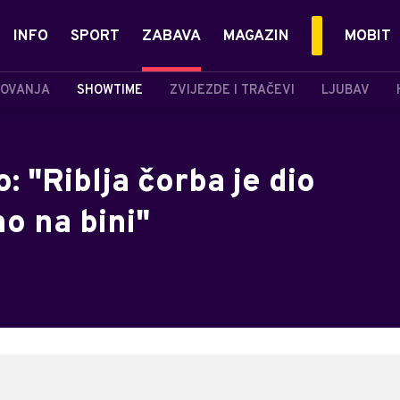
INFO
SPORT
ZABAVA
MAGAZIN
MOBIT
OVANJA
SHOWTIME
ZVIJEZDE I TRAČEVI
LJUBAV
: "Riblja čorba je dio
o na bini"