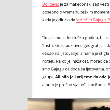
Đorđević
je za makedonski sajt vesti
posebno o vremenu teškim momentima 
kada je odlučio da
Momčilo Bajagić 
"Imali smo jednu tešku godinu, bili s
'Instruktore pozitivne geografije' i
otišao na ljetovanje, a nama je stig
hotelu. Rajko je, nažalost, morao da 
smo Bajagu da dođe sa ljetovanja, on 
grupe.
Ali bilo je i vrijeme da ode 
album je prošao sjajno", ispričao je 