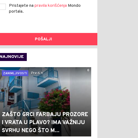
Pristajete na
pravila korišćenja
Mondo
portala.
POŠALJI
NAJNOVIJE
0
Pre 6 h
ZANIMLJIVOSTI
ZAŠTO GRCI FARBAJU PROZORE
I VRATA U PLAVO? IMA VAŽNIJU
SVRHU NEGO ŠTO M...