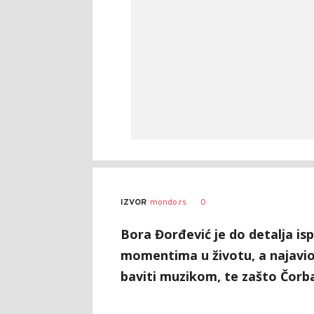
0
IZVOR
mondo.rs
Bora Đorđević je do detalja is
momentima u životu, a najavio 
baviti muzikom, te zašto Čorba