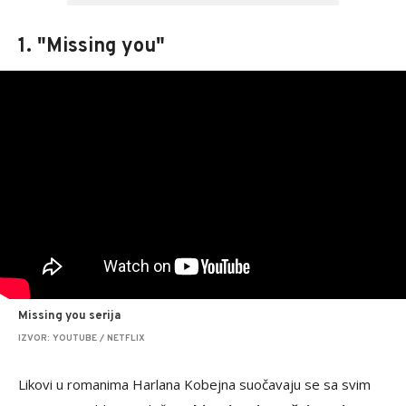
1. "Missing you"
Missing you serija
IZVOR: YOUTUBE / NETFLIX
Likovi u romanima Harlana Kobejna suočavaju se sa svim