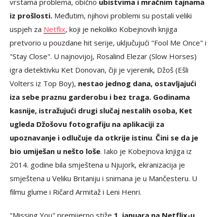
vrstama problema, obično
ubistvima i mračnim tajnama
iz prošlosti.
Međutim, njihovi problemi su postali veliki
uspjeh za
Netflix
, koji je nekoliko Kobejnovih knjiga
pretvorio u pouzdane hit serije, uključujući "Fool Me Once" i
"Stay Close". U najnovijoj, Rosalind Elezar (Slow Horses)
igra detektivku Ket Donovan, čiji je vjerenik, Džoš (Ešli
Volters iz Top Boy),
nestao jednog dana, ostavljajući
iza sebe praznu garderobu i bez traga. Godinama
kasnije, istražujući drugi slučaj nestalih osoba, Ket
ugleda Džošovu fotografiju na aplikaciji za
upoznavanje i odlučuje da otkrije istinu
.
Čini se da je
bio umiješan u nešto loše
. Iako je Kobejnova knjiga iz
2014. godine bila smještena u Njujork, ekranizacija je
smještena u Veliku Britaniju i snimana je u Mančesteru. U
filmu glume i Ričard Armitaž i Leni Henri.
"Missing You" premijerno stiže
1. januara na Netflix-u