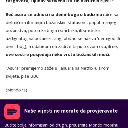
razgovoru, i ljubav skrivena iza tih okrutnih riječi."
Reč asura se odnosi na demi-boga u budizmu
(biće sa
delimičnim ili manjim božanskim statusom, poput manjeg
božanstva, potomka boga i smrtnika, ili smrtnika
uzdignutog na božanski rang, obično se naziva 'demigod' ili
demi-bog), a odabirom da zadrže tajnu o svom ocu, ili ne,
ove sestre posjeduju neku vrstu božanskih moći.
"Asura" premijerno stiže 9. januara na Netflix-u širom
svijeta, piše BBC.
(Mondo.rs)
Naše vijesti ne morate da provjeravate
Budite bolje informisani od drugih, preuzmite Mondo mobilnu