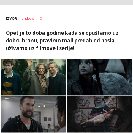
0
IZVOR
mondo.rs
Opet je to doba godine kada se opuštamo uz
dobru hranu, pravimo mali predah od posla, i
uživamo uz filmove i serije!