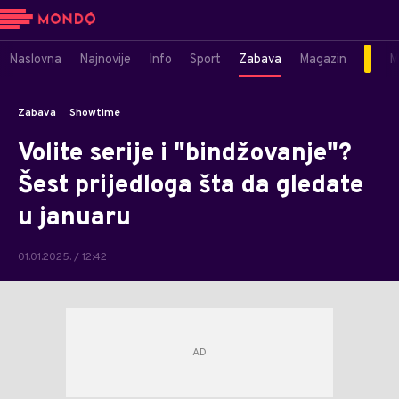
Naslovna
Najnovije
Info
Sport
Zabava
Magazin
M
Zabava
Showtime
Volite serije i "bindžovanje"?
Šest prijedloga šta da gledate
u januaru
01.01.2025. / 12:42