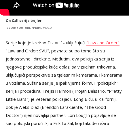
On Call serija trejler
IZVOR: YOUTUBE /PRIME VIDEO
Serije koje je kreirao Dik Vulf - uključujući
"Law and Order"
i
"Law and Order: SVU", poznate su po tome što su
jednostavne i direktne. Međutim, ova policijska serija iz
njegove produkcijske kuće dolazi sa vizuelnim trikovima,
uključujući perspektive sa tjelesnim kamerama, i kamerama
u vozilima. Suština serije je ipak vjerna formuli "policijskih"
serija i procedura. Trejsi Harmon (Trojan Belisario, "Pretty
Little Liars") je veteran policajac u Long Biču, u Kaliforniji,
dok je Aleks Diaz (Brendon Larakuente, "The Good
Doctor") njen novajlija partner. Lori Louglin pojavljuje se
kao policijski poručnik, a Erik La Sal, koji takođe režira