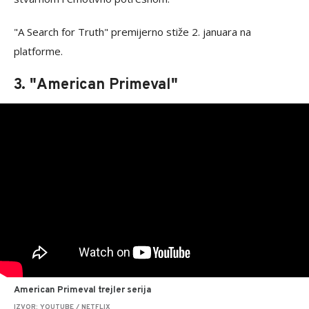
"A Search for Truth" premijerno stiže 2. januara na
platforme.
3. "American Primeval"
American Primeval trejler serija
IZVOR: YOUTUBE / NETFLIX