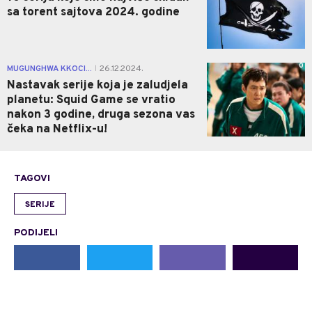
sa torent sajtova 2024. godine
0
MUGUNGHWA KKOCI...
26.12.2024.
|
Nastavak serije koja je zaludjela
planetu: Squid Game se vratio
nakon 3 godine, druga sezona vas
čeka na Netflix-u!
TAGOVI
SERIJE
PODIJELI