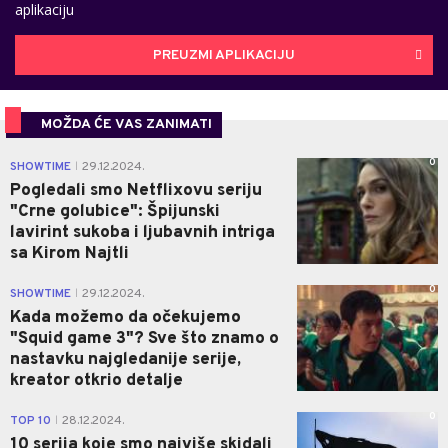
aplikaciju
PREUZMI APLIKACIJU
MOŽDA ĆE VAS ZANIMATI
0
SHOWTIME
29.12.2024.
|
Pogledali smo Netflixovu seriju
"Crne golubice": Špijunski
lavirint sukoba i ljubavnih intriga
sa Kirom Najtli
0
SHOWTIME
29.12.2024.
|
Kada možemo da očekujemo
"Squid game 3"? Sve što znamo o
nastavku najgledanije serije,
kreator otkrio detalje
0
TOP 10
28.12.2024.
|
10 serija koje smo najviše skidali