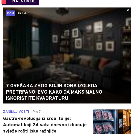
NAJNOVIJE
0
Pre 4 h
DOM
7 GREŠAKA ZBOG KOJIH SOBA IZGLEDA
PRETRPANO: EVO KAKO DA MAKSIMALNO
ISKORISTITE KVADRATURU
0
ZANIMLJIVOSTI
Pre 7 h
|
Gastro-revolucija iz srca Italije:
Automat koji 24 sata dnevno izbacuje
svježe roštiljske ražnjiće