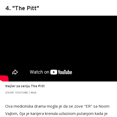
4. "The Pitt"
trejler za seriju The Pitt
IZVOR: YOUTUBE / MAX
Ova medicinska drama mogla je da se zove "ER" sa Noom
Vajlom, čija je karijera krenula uzlaznom putanjom kada je