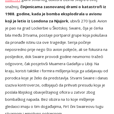
snažnoj,
činjenicama zasnovanoj drami o katastrofi iz
1988. godine, kada je bomba eksplodirala u avionu
koji je letio iz Londona za Njujork
, ubivši 270 ljudi. Avion
je pao na grad Lockerbie u Škotskoj. Swaire, čija je ćerka
bila među žrtvama, postaje portparol grupe koja pokušava
da pronađe istinu iza ove tragedije. Serija počinje
neposredno prije nego što avion polijeće, ali se fokusira na
posljedice, dok Swaire provodi godine neumorno tražeći
odgovore, čak posjetivši Muamera Gadafija u Libiji. Na
kraju, koristi taktike i formira mišljenja koja ga udaljavaju od
porodica koje je želio da predstavlja. Stvarni Swaire i danas
izaziva kontroverze, odbijajući da prihvati presudu koja je
poslala libijskog obavještajnog oficira u zatvor zbog
bombaškog napada. Bez obzira na to koje mišljenje
gledaoci imaju o tim događajima, Firt čini Swaireovu tugu
stvarnom i emotivno potresnom.