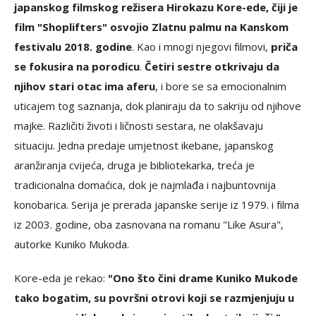
japanskog filmskog režisera Hirokazu Kore-ede, čiji je
film "Shoplifters" osvojio Zlatnu palmu na Kanskom
festivalu 2018. godine
. Kao i mnogi njegovi filmovi,
priča
se fokusira na porodicu
.
Četiri sestre otkrivaju da
njihov stari otac ima aferu
, i bore se sa emocionalnim
uticajem tog saznanja, dok planiraju da to sakriju od njihove
majke. Različiti životi i ličnosti sestara, ne olakšavaju
situaciju. Jedna predaje umjetnost ikebane, japanskog
aranžiranja cvijeća, druga je bibliotekarka, treća je
tradicionalna domaćica, dok je najmlađa i najbuntovnija
konobarica. Serija je prerada japanske serije iz 1979. i filma
iz 2003. godine, oba zasnovana na romanu "Like Asura",
autorke Kuniko Mukoda.
Kore-eda je rekao:
"Ono što čini drame Kuniko Mukode
tako bogatim, su površni otrovi koji se razmjenjuju u