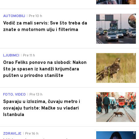
0
AUTOMOBILI
Pre 10 h
|
Vodič za mali servis: Sve što treba da
znate o motornom ulju i filterima
0
LJUBIMCI
Pre 11 h
|
Orao Feliks ponovo na slobodi: Nakon
što je spasen iz kandži krijumčara
pušten u prirodno stanište
0
FOTO, VIDEO
Pre 13 h
|
Spavaju u izlozima, čuvaju metro i
osvajaju turiste: Mačke su vladari
Istanbula
0
ZDRAVLJE
Pre 16 h
|