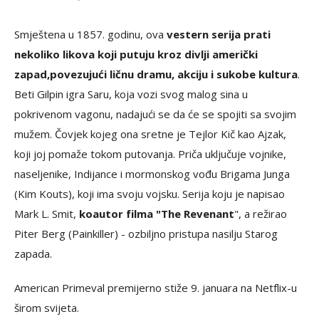
Smještena u 1857. godinu, ova
vestern serija prati
nekoliko likova koji putuju kroz divlji američki
zapad,
povezujući ličnu dramu, akciju i sukobe kultura
.
Beti Gilpin igra Saru, koja vozi svog malog sina u
pokrivenom vagonu, nadajući se da će se spojiti sa svojim
mužem. Čovjek kojeg ona sretne je Tejlor Kič kao Ajzak,
koji joj pomaže tokom putovanja. Priča uključuje vojnike,
naseljenike, Indijance i mormonskog vođu Brigama Junga
(Kim Kouts), koji ima svoju vojsku. Serija koju je napisao
Mark L. Smit,
koautor filma "The Revenant
", a režirao
Piter Berg (Painkiller) - ozbiljno pristupa nasilju Starog
zapada.
American Primeval premijerno stiže 9. januara na Netflix-u
širom svijeta.