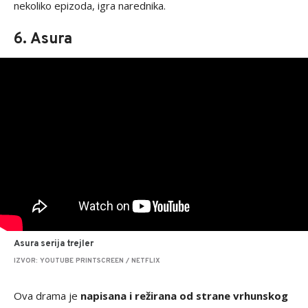
nekoliko epizoda, igra narednika.
6. Asura
Asura serija trejler
IZVOR: YOUTUBE PRINTSCREEN / NETFLIX
Ova drama je
napisana i režirana od strane vrhunskog