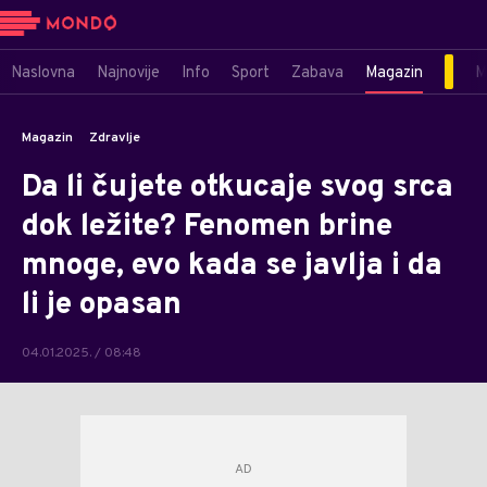
Naslovna
Najnovije
Info
Sport
Zabava
Magazin
M
Magazin
Zdravlje
Da li čujete otkucaje svog srca
dok ležite? Fenomen brine
mnoge, evo kada se javlja i da
li je opasan
04.01.2025. / 08:48