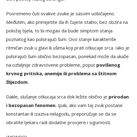
Povremeno čuti ovakve zvuke je sasvim uobičajeno.
Međutim, ako primijetite da ih čujete stalno, bez obzira na
položaj tijela, to bi mogao da bude simptom stanja
poznatog kao pulsirajući šum. Ovo stanje karakteriše
ritmičan zvuk u glavi ili ušima koji prati otkucaje srca. Iako je
pulsirajući šum obično bezopasan, ponekad može da ukaže
na ozbiljnije zdravstvene probleme, poput
povišenog
krvnog pritiska, anemije ili problema sa štitnom
žlijezdom.
Dakle, slušanje otkucaja srca dok ležite obično je
prirodan
i bezopasan fenomen.
Ipak, ako vam taj zvuk postane
konstantan ili izaziva nelagodu, preporučuje se da se
obratite ljekaru radi dodatne provjere i sigurnosti.