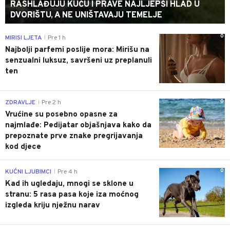
RASHLAĐUJU KUĆU I PRAVE NAJLJEPŠI HLAD U
DVORIŠTU, A NE UNIŠTAVAJU TEMELJE
0
MIRISI LJETA
Pre 1 h
|
Najbolji parfemi poslije mora: Mirišu na
senzualni luksuz, savršeni uz preplanuli
ten
0
ZDRAVLJE
Pre 2 h
|
Vrućine su posebno opasne za
najmlađe: Pedijatar objašnjava kako da
prepoznate prve znake pregrijavanja
kod djece
0
KUĆNI LJUBIMCI
Pre 4 h
|
Kad ih ugledaju, mnogi se sklone u
stranu: 5 rasa pasa koje iza moćnog
izgleda kriju nježnu narav