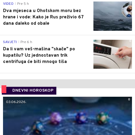
0
VIDEO
Pre 5 h
|
Dva mjeseca u Ohotskom moru bez
hrane i vode: Kako je Rus preživio 67
dana daleko od obale
0
SAVJETI
Pre 6 h
|
Da li vam veš-mašina "skače" po
kupatilu? Uz jednostavan trik
centrifuga će biti mnogo tiša
DNEVNI HOROSKOP
0
03.06.2026.