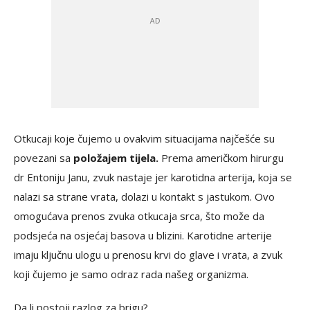
Otkucaji koje čujemo u ovakvim situacijama najčešće su
povezani sa
položajem tijela.
Prema američkom hirurgu
dr Entoniju Janu, zvuk nastaje jer karotidna arterija, koja se
nalazi sa strane vrata, dolazi u kontakt s jastukom. Ovo
omogućava prenos zvuka otkucaja srca, što može da
podsjeća na osjećaj basova u blizini. Karotidne arterije
imaju ključnu ulogu u prenosu krvi do glave i vrata, a zvuk
koji čujemo je samo odraz rada našeg organizma.
Da li postoji razlog za brigu?