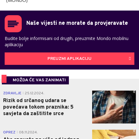
(MONDO)
Naše vijesti ne morate da provjeravate
Budite bolje informisani od drugih, preuzmite Mondo mobilnu
aplikaciju
PREUZMI APLIKACIJU
MOŽDA ĆE VAS ZANIMATI
0
ZDRAVLJE
25.12.2024.
|
Rizik od srčanog udara se
povećava tokom praznika: 5
savjeta da zaštitite srce
0
OPREZ
08.11.2024.
|