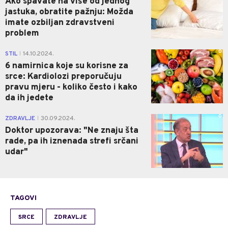
Ako spavate na više od jednog
jastuka, obratite pažnju: Možda
imate ozbiljan zdravstveni
problem
0
STIL
14.10.2024.
|
6 namirnica koje su korisne za
srce: Kardiolozi preporučuju
pravu mjeru - koliko često i kako
da ih jedete
0
ZDRAVLJE
30.09.2024.
|
Doktor upozorava: "Ne znaju šta
rade, pa ih iznenada strefi srčani
udar"
TAGOVI
SRCE
ZDRAVLJE