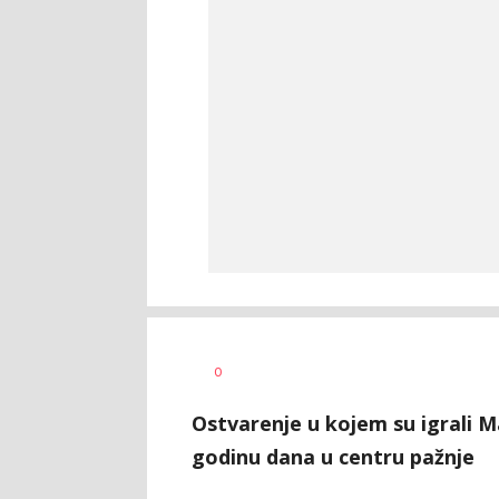
Dragana
AUTOR
0
Tomašević
Ostvarenje u kojem su igrali M
godinu dana u centru pažnje