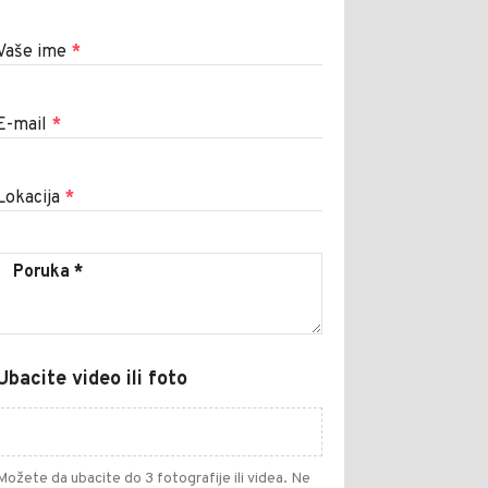
Vaše ime
*
E-mail
*
Lokacija
*
Ubacite video ili foto
Možete da ubacite do 3 fotografije ili videa. Ne