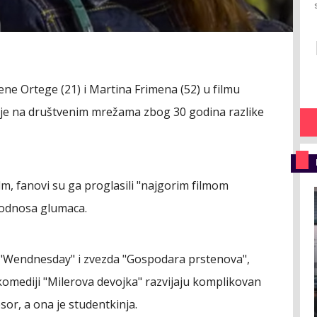
ne Ortege (21) i Martina Frimena (52) u filmu
akcije na društvenim mrežama zbog 30 godina razlike
lm, fanovi su ga proglasili "najgorim filmom
e odnosa glumaca.
i "Wendnesday" i zvezda "Gospodara prstenova",
-komediji "Milerova devojka" razvijaju komplikovan
sor, a ona je studentkinja.