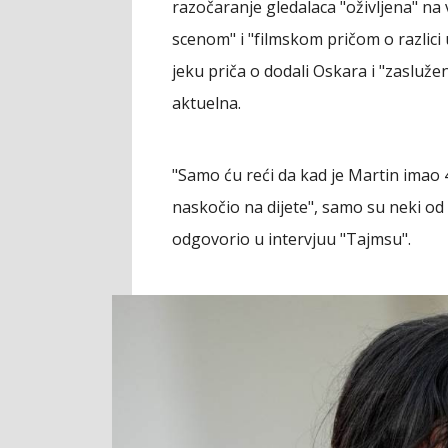
razočaranje gledalaca "oživljena" n
scenom" i "filmskom pričom o razlici 
jeku priča o dodali Oskara i "zaslu
aktuelna.
"Samo ću reći da kad je Martin imao 
naskočio na dijete", samo su neki od
odgovorio u intervjuu "Tajmsu".