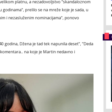
a velikom platnu, a nezadovoljstvo "skandaloznom
u godinama", prelilo se na mreže koje je sada, u
ženim i nezasluženim nominacijama", ponovo
40 godina, Džena je tad tek napunila deset", "Deda
 komentara... na koje je Martin nedavno i