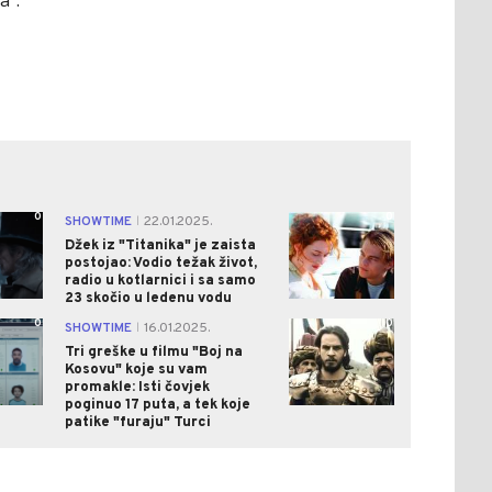
a".
0
0
SHOWTIME
22.01.2025.
|
Džek iz "Titanika" je zaista
postojao: Vodio težak život,
radio u kotlarnici i sa samo
23 skočio u ledenu vodu
0
0
SHOWTIME
16.01.2025.
|
Tri greške u filmu "Boj na
Kosovu" koje su vam
promakle: Isti čovjek
poginuo 17 puta, a tek koje
patike "furaju" Turci