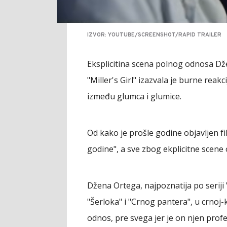
IZVOR: YOUTUBE/SCREENSHOT/RAPID TRAILER
Eksplicitina scena polnog odnosa Dže
"Miller's Girl" izazvala je burne re
između glumca i glumice.
Od kako je prošle godine objavljen fi
godine", a sve zbog ekplicitne scen
Džena Ortega, najpoznatija po serij
"Šerloka" i "Crnog pantera", u crnoj
odnos, pre svega jer je on njen profe