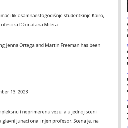
umači lik osamnaestogodišnje studentkinje Kairo,
profesora Džonatana Milera.
arring Jenna Ortega and Martin Freeman has been
ber 13, 2023
ompleksnu i neprimerenu vezu, a u jednoj sceni
u glavni junaci ona i njen profesor. Scena je, na