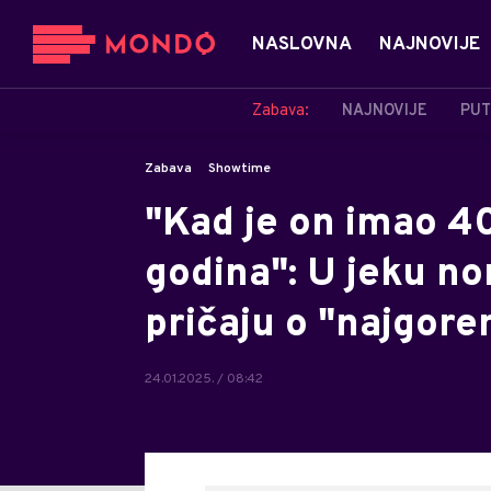
NASLOVNA
NAJNOVIJE
Zabava:
NAJNOVIJE
PUT
Zabava
Showtime
"Kad je on imao 40
godina": U jeku no
pričaju o "najgore
24.01.2025. / 08:42