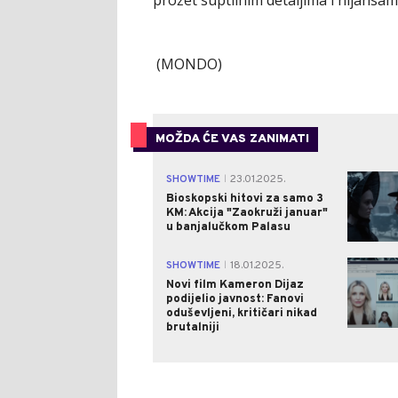
prožet suptilnim detaljima i nijansam
(MONDO)
MOŽDA ĆE VAS ZANIMATI
SHOWTIME
23.01.2025.
|
Bioskopski hitovi za samo 3
KM: Akcija "Zaokruži januar"
u banjalučkom Palasu
SHOWTIME
18.01.2025.
|
Novi film Kameron Dijaz
podijelio javnost: Fanovi
oduševljeni, kritičari nikad
brutalniji