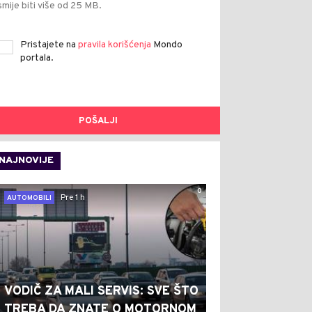
smije biti više od 25 MB.
Pristajete na
pravila korišćenja
Mondo
portala.
POŠALJI
NAJNOVIJE
0
Pre 1 h
AUTOMOBILI
VODIČ ZA MALI SERVIS: SVE ŠTO
TREBA DA ZNATE O MOTORNOM