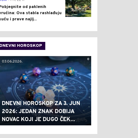
DOM
Pre 22 h
Pobjegnite od paklenih
vrućina: Ova stabla rashlađuju
kuću i prave najlj...
DNEVNI HOROSKOP
0
03.06.2026.
DNEVNI HOROSKOP ZA 3. JUN
2026: JEDAN ZNAK DOBIJA
NOVAC KOJI JE DUGO ČEK...