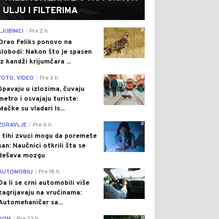
ULJU I FILTERIMA
0
LJUBIMCI
Pre 2 h
|
Orao Feliks ponovo na
slobodi: Nakon što je spasen
iz kandži krijumčara ...
0
FOTO, VIDEO
Pre 3 h
|
Spavaju u izlozima, čuvaju
metro i osvajaju turiste:
Mačke su vladari Is...
0
ZDRAVLJE
Pre 6 h
|
I tihi zvuci mogu da poremete
san: Naučnici otkrili šta se
dešava mozgu
0
AUTOMOBILI
Pre 18 h
|
Da li se crni automobili više
zagrijavaju na vrućinama:
Automehaničar sa...
0
|