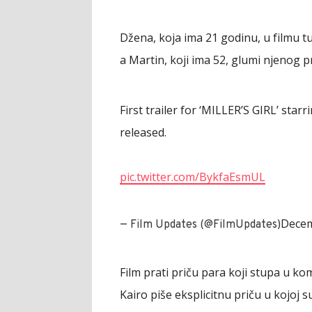
Džena, koja ima 21 godinu, u filmu t
a Martin, koji ima 52, glumi njenog 
First trailer for ‘MILLER’S GIRL’ st
released.
pic.twitter.com/BykfaEsmUL
Decem
— Film Updates (@FilmUpdates)
Film prati priču para koji stupa u k
Kairo piše eksplicitnu priču u kojoj s