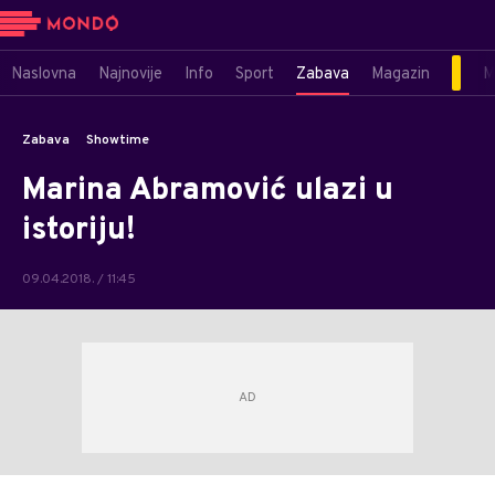
Naslovna
Najnovije
Info
Sport
Zabava
Magazin
M
Zabava
Showtime
Marina Abramović ulazi u
istoriju!
09.04.2018. / 11:45