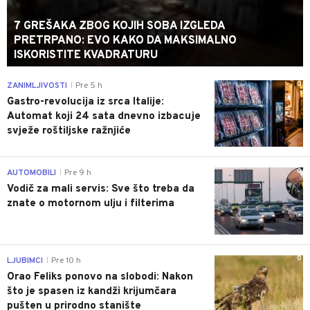
7 GREŠAKA ZBOG KOJIH SOBA IZGLEDA
PRETRPANO: EVO KAKO DA MAKSIMALNO
ISKORISTITE KVADRATURU
0
ZANIMLJIVOSTI
Pre 5 h
|
Gastro-revolucija iz srca Italije:
Automat koji 24 sata dnevno izbacuje
svježe roštiljske ražnjiće
0
AUTOMOBILI
Pre 9 h
|
Vodič za mali servis: Sve što treba da
znate o motornom ulju i filterima
0
LJUBIMCI
Pre 10 h
|
Orao Feliks ponovo na slobodi: Nakon
što je spasen iz kandži krijumčara
pušten u prirodno stanište