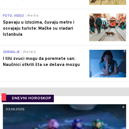
0
FOTO, VIDEO
Pre 11 h
|
Spavaju u izlozima, čuvaju metro i
osvajaju turiste: Mačke su vladari
Istanbula
0
ZDRAVLJE
Pre 14 h
|
I tihi zvuci mogu da poremete san:
Naučnici otkrili šta se dešava mozgu
DNEVNI HOROSKOP
0
03.06.2026.