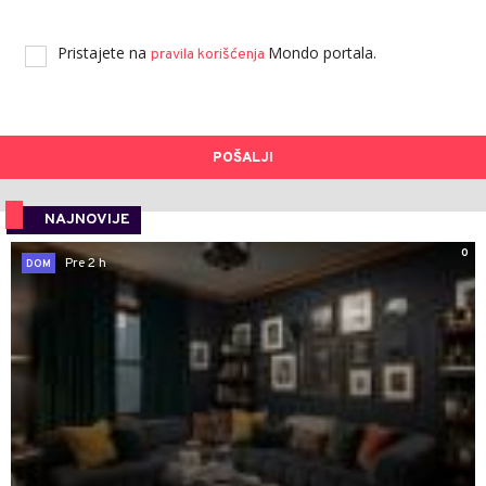
Pristajete na
Mondo portala.
pravila korišćenja
POŠALJI
NAJNOVIJE
0
Pre 2 h
DOM