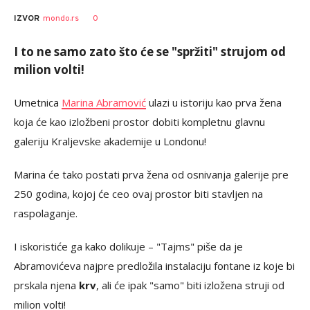
0
IZVOR
mondo.rs
I to ne samo zato što će se "spržiti" strujom od
milion volti!
Umetnica
Marina Abramović
ulazi u istoriju kao prva žena
koja će kao izložbeni prostor dobiti kompletnu glavnu
galeriju Kraljevske akademije u Londonu!
Marina će tako postati prva žena od osnivanja galerije pre
250 godina, kojoj će ceo ovaj prostor biti stavljen na
raspolaganje.
I iskoristiće ga kako dolikuje – "Tajms" piše da je
Abramovićeva najpre predložila instalaciju fontane iz koje bi
prskala njena
krv
, ali će ipak "samo" biti izložena struji od
milion volti!