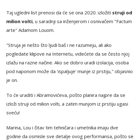
Taj ugledni list prenosi da će se ona 2020. izložiti
struji od
milion volti
, u saradnji sa inženjerom i osnivačem "Factum
arte" Adamom Louom.
"Struja je nešto što ljudi baš i ne razumeju, ali ako
pogledate klipove na Internetu, videćete da se često njoj
izlažu na razne načine. Ako se dobro uradi izolacija, osoba
pod naponom može da 'ispaljuje' munje iz prstiju," objasnio
je on.
To će uraditi i Abramovićeva, pošto planira najpre da se
izloži struji od milion volti, a zatim munjom iz prstiju ugasi
sveću!
Marina, Lou i čitav tim tehničara i umetnika imaju dve
godine da osmisle sve detalje ovog performansa, pošto se