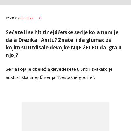
0
IZVOR
mondo.rs
Sećate li se hit tinejdžerske serije koja nam je
dala Drezika i Anitu? Znate li da glumac za
kojim su uzdisale devojke NIJE ŽELEO da igra u
njoj?
Serija koja je obeležila devedesete u Srbiji svakako je
australijska tinejdž serija "Nestašne godine".