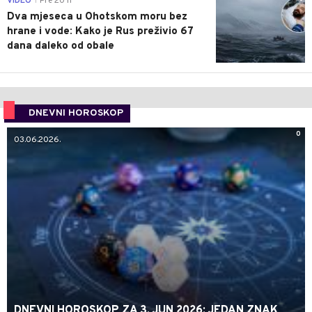
VIDEO
Pre 20 h
|
Dva mjeseca u Ohotskom moru bez
hrane i vode: Kako je Rus preživio 67
dana daleko od obale
DNEVNI HOROSKOP
0
03.06.2026.
DNEVNI HOROSKOP ZA 3. JUN 2026: JEDAN ZNAK