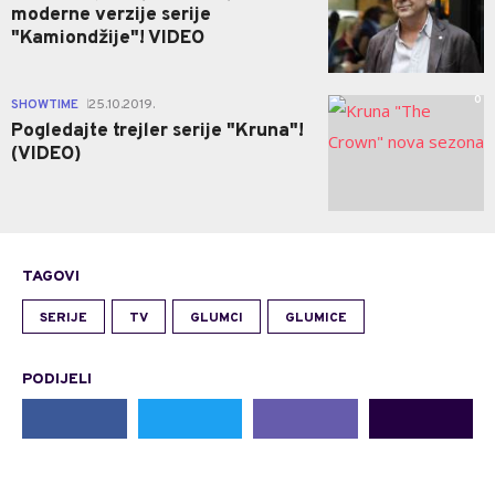
moderne verzije serije
"Kamiondžije"! VIDEO
0
SHOWTIME
25.10.2019.
|
Pogledajte trejler serije "Kruna"!
(VIDEO)
TAGOVI
SERIJE
TV
GLUMCI
GLUMICE
PODIJELI