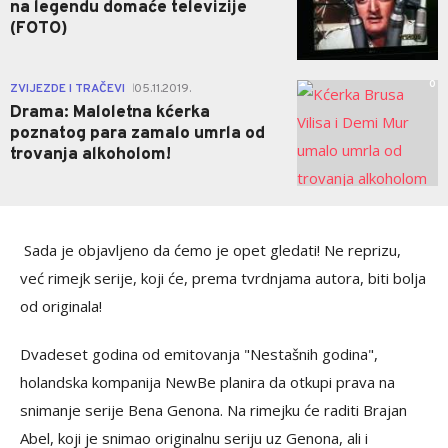
na legendu domaće televizije
(FOTO)
0
ZVIJEZDE I TRAČEVI
05.11.2019.
|
Drama: Maloletna kćerka
poznatog para zamalo umrla od
trovanja alkoholom!
Sada je objavljeno da ćemo je opet gledati! Ne reprizu,
već rimejk serije, koji će, prema tvrdnjama autora, biti bolja
od originala!
Dvadeset godina od emitovanja "Nestašnih godina",
holandska kompanija NewBe planira da otkupi prava na
snimanje serije Bena Genona. Na rimejku će raditi Brajan
Abel, koji je snimao originalnu seriju uz Genona, ali i