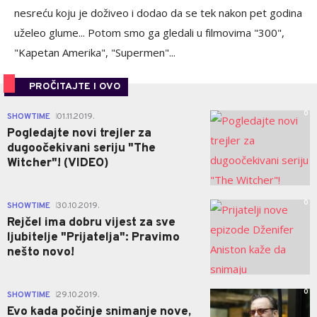
nesreću koju je doživeo i dodao da se tek nakon pet godina
uželeo glume... Potom smo ga gledali u filmovima "300",
"Kapetan Amerika", "Supermen"...
PROČITAJTE I OVO
0
SHOWTIME
01.11.2019.
|
Pogledajte novi trejler za
dugoočekivani seriju "The
Witcher"! (VIDEO)
0
SHOWTIME
30.10.2019.
|
Rejčel ima dobru vijest za sve
ljubitelje "Prijatelja": Pravimo
nešto novo!
0
SHOWTIME
29.10.2019.
|
Evo kada počinje snimanje nove,