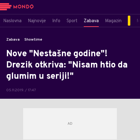
Naslovna
Najnovije
Info
Sport
Zabava
Magazin
M
Zabava
Showtime
Nove "Nestašne godine"!
Drezik otkriva: "Nisam htio da
glumim u seriji!"
05.11.2019. / 17:47