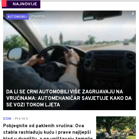
NAJNOVIJE
0
Pre 10 h
AUTOMOBILI
DA LI SE CRNI AUTOMOBILI VIŠE ZAGRIJAVAJU NA
VRUĆINAMA: AUTOMEHANIČAR SAVJETUJE KAKO DA
SE VOZI TOKOM LJETA
0
DOM
Pre 14 h
|
Pobjegnite od paklenih vrućina: Ova
stabla rashlađuju kuću i prave najljepši