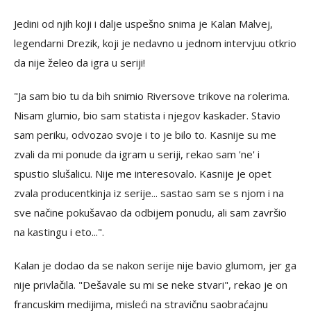
Jedini od njih koji i dalje uspešno snima je Kalan Malvej,
legendarni Drezik, koji je nedavno u jednom intervjuu otkrio
da nije želeo da igra u seriji!
"Ja sam bio tu da bih snimio Riversove trikove na rolerima.
Nisam glumio, bio sam statista i njegov kaskader. Stavio
sam periku, odvozao svoje i to je bilo to. Kasnije su me
zvali da mi ponude da igram u seriji, rekao sam 'ne' i
spustio slušalicu. Nije me interesovalo. Kasnije je opet
zvala producentkinja iz serije... sastao sam se s njom i na
sve načine pokušavao da odbijem ponudu, ali sam završio
na kastingu i eto...".
Kalan je dodao da se nakon serije nije bavio glumom, jer ga
nije privlačila. "Dešavale su mi se neke stvari", rekao je on
francuskim medijima, misleći na stravičnu saobraćajnu