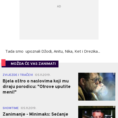
Tada smo upoznali Džodi, Anitu, Nika, Ket i Drezika...
MOŽDA ĆE VAS ZANIMATI
0
ZVIJEZDE I TRAČEVI
05.11.2019.
|
Bjela oštro o naslovima koji mu
diraju porodicu: "Otrove uputite
meni!"
0
SHOWTIME
05.11.2019.
|
Zanimanje - Minimaks: Sećanje