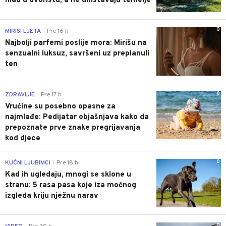
hlad u dvorištu, a ne uništavaju temelje
0
MIRISI LJETA
Pre 16 h
|
Najbolji parfemi poslije mora: Mirišu na
senzualni luksuz, savršeni uz preplanuli
ten
0
ZDRAVLJE
Pre 17 h
|
Vrućine su posebno opasne za
najmlađe: Pedijatar objašnjava kako da
prepoznate prve znake pregrijavanja
kod djece
0
KUĆNI LJUBIMCI
Pre 18 h
|
Kad ih ugledaju, mnogi se sklone u
stranu: 5 rasa pasa koje iza moćnog
izgleda kriju nježnu narav
0