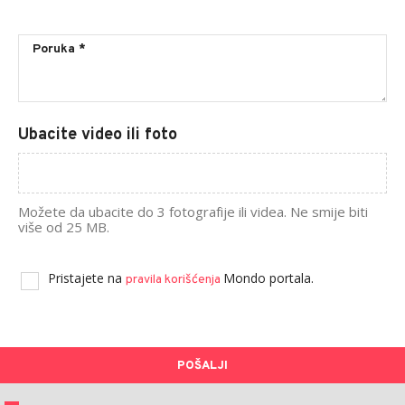
Ubacite video ili foto
Možete da ubacite do 3 fotografije ili videa. Ne smije biti
više od 25 MB.
Pristajete na
Mondo portala.
pravila korišćenja
POŠALJI