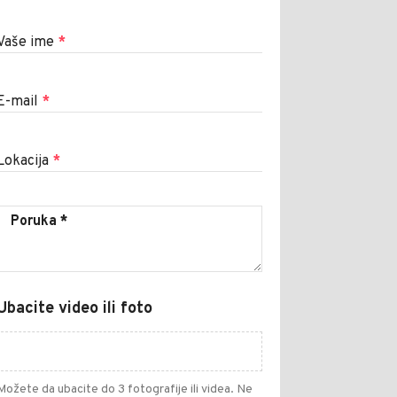
Vaše ime
*
E-mail
*
Lokacija
*
Ubacite video ili foto
Možete da ubacite do 3 fotografije ili videa. Ne