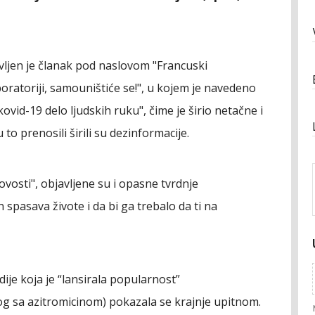
vljen je članak pod naslovom "Francuski
oratoriji, samouništiće se!", u kojem je navedeno
ovid-19 delo ljudskih ruku", čime je širio netačne i
 to prenosili širili su dezinformacije.
vosti", objavljene su i opasne tvrdnje
spasava živote i da bi ga trebalo da ti na
je koja je “lansirala popularnost”
tog sa azitromicinom) pokazala se krajnje upitnom.