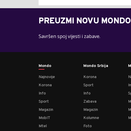
PREUZMI NOVU MONDO
Savršen spoj vijesti i zabave.
Mondo
Mondo Srbija
M
Najnovije
Korona
N
Korona
Sport
I
Info
Info
S
Sport
Zabava
M
Magazin
Magazin
M
MobIT
Kolumne
M
Mtel
Foto