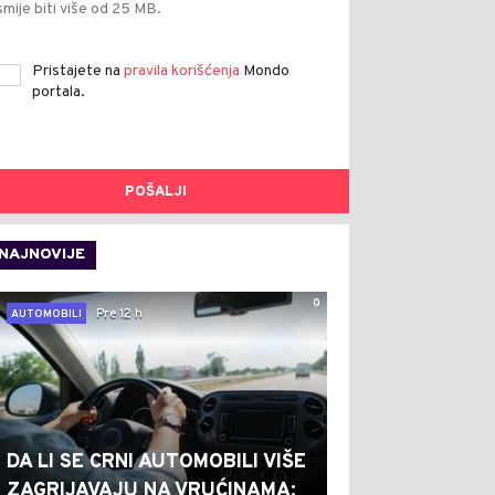
smije biti više od 25 MB.
Pristajete na
pravila korišćenja
Mondo
portala.
POŠALJI
NAJNOVIJE
0
Pre 12 h
AUTOMOBILI
DA LI SE CRNI AUTOMOBILI VIŠE
ZAGRIJAVAJU NA VRUĆINAMA: