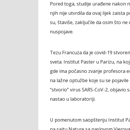
Pored toga, studije urađene nakon nj
njih nije utvrdila da ovaj lijek zais
su, štaviše, zaključile da osim što ne
nuspojave.
Tezu Francuza da je covid-19 stvoren 
sveta. Institut Paster u Parizu, na k
gde ima počasno zvanje profesora em
na lažne optužbe koje su se pojavile
“stvorio” virus SARS-CoV-2, objavio s
nastao u laboratoriji.
U pomenutom saopštenju Institut Pas
na sajtu Nature sa naslovom Vjerova