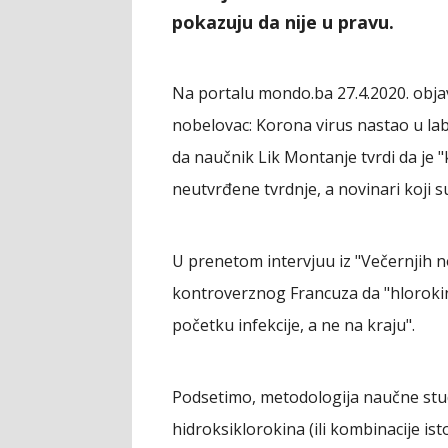
pokazuju da nije u pravu.
Na portalu mondo.ba 27.4.2020. obja
nobelovac: Korona virus nastao u lab
da naučnik Lik Montanje tvrdi da je "k
neutvrđene tvrdnje, a novinari koji su
U prenetom intervjuu iz "Večernjih no
kontroverznog Francuza da "hlorokin 
početku infekcije, a ne na kraju".
Podsetimo, metodologija naučne studi
hidroksiklorokina (ili kombinacije is