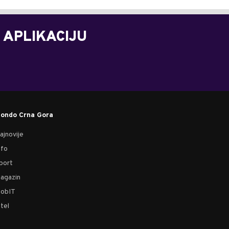
 APLIKACIJU
ondo Crna Gora
ajnovije
nfo
port
agazin
obIT
tel