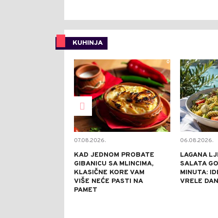
KUHINJA
0
07.08.2026.
06.08.2026.
KAD JEDNOM PROBATE
LAGANA LJ
GIBANICU SA MLINCIMA,
SALATA GO
KLASIČNE KORE VAM
MINUTA: I
VIŠE NEĆE PASTI NA
VRELE DA
PAMET