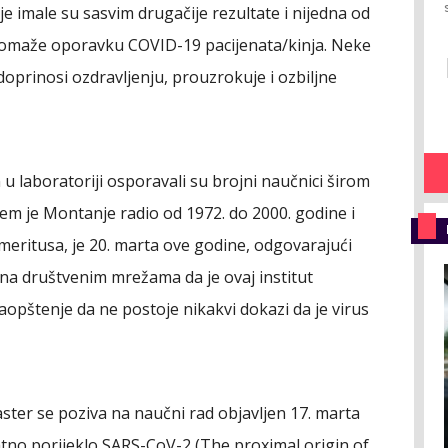
e imale su sasvim drugačije rezultate i nijedna od
ta pomaže oporavku COVID-19 pacijenata/kinja. Neke
 doprinosi ozdravljenju, prouzrokuje i ozbiljne
u laboratoriji osporavali su brojni naučnici širom
ojem je Montanje radio od 1972. do 2000. godine i
eritusa, je 20. marta ove godine, odgovarajući
 na društvenim mrežama da je ovaj institut
aopštenje da ne postoje nikakvi dokazi da je virus
ter se poziva na naučni rad objavljen 17. marta
tno porijeklo SARS-CoV-2 (The proximal origin of