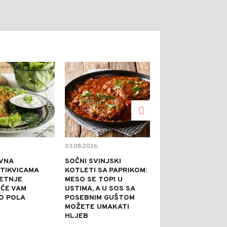
0
0
03.08.2026.
02.08.2026.
VNA
SOČNI SVINJSKI
KAPRI TORTA 
 TIKVICAMA
KOTLETI SA PAPRIKOM:
NE PEČE: IDEA
JETNJE
MESO SE TOPI U
SVEČANE PRILI
 ĆE VAM
USTIMA, A U SOS SA
PRAZNI TANJI
O POLA
POSEBNIM GUŠTOM
NAJBOLJE REĆ
MOŽETE UMAKATI
JE DOBRA
HLJEB