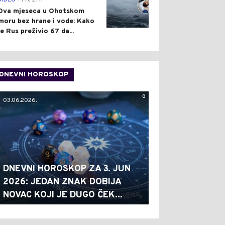
VIDEO
Pre 21 h
Dva mjeseca u Ohotskom
moru bez hrane i vode: Kako
je Rus preživio 67 da...
DNEVNI HOROSKOP
0
03.06.2026.
DNEVNI HOROSKOP ZA 3. JUN
2026: JEDAN ZNAK DOBIJA
NOVAC KOJI JE DUGO ČEK...