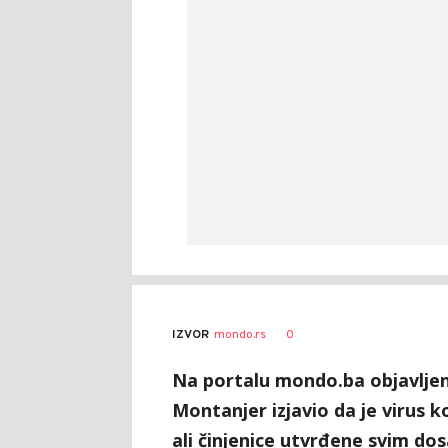
Novosti
AUTOR
0
IZVOR
mondo.rs
online
Na portalu mondo.ba objavljena
Montanjer izjavio da je virus ko
ali činjenice utvrđene svim do