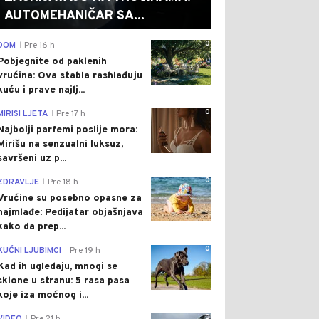
AUTOMEHANIČAR SA...
0
DOM
Pre 16 h
|
Pobjegnite od paklenih
vrućina: Ova stabla rashlađuju
kuću i prave najlj...
0
MIRISI LJETA
Pre 17 h
|
Najbolji parfemi poslije mora:
Mirišu na senzualni luksuz,
savršeni uz p...
0
ZDRAVLJE
Pre 18 h
|
Vrućine su posebno opasne za
najmlađe: Pedijatar objašnjava
kako da prep...
0
KUĆNI LJUBIMCI
Pre 19 h
|
Kad ih ugledaju, mnogi se
sklone u stranu: 5 rasa pasa
koje iza moćnog i...
0
|