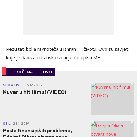
Rezultat: bolja ravnoteža u ishrani – i životu. Ovo su savjeti
koje je dao za britansko izdanje časopisa MH.
PROČITAJTE I OVO
0
SHOWTIME
26.12.2018.
|
Kuvar u hit filmu! (VIDEO)
0
STIL
23.11.2019.
|
Posle finansijskih problema,