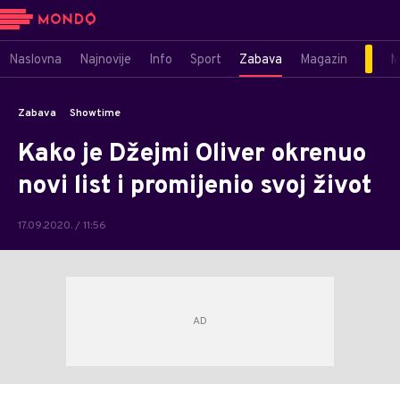
Naslovna
Najnovije
Info
Sport
Zabava
Magazin
M
Zabava
Showtime
Kako je Džejmi Oliver okrenuo
novi list i promijenio svoj život
17.09.2020. / 11:56