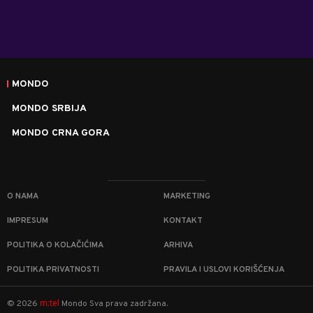
MONDO
MONDO SRBIJA
MONDO CRNA GORA
O NAMA
MARKETING
IMPRESUM
KONTAKT
POLITIKA O KOLAČIĆIMA
ARHIVA
POLITIKA PRIVATNOSTI
PRAVILA I USLOVI KORIŠĆENJA
m:tel
©
2026
Mondo
Sva prava zadržana.