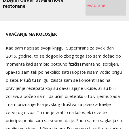
Džejmi Oliver otvara nove
restorane
VRAĆANJE NA KOLOSjEK
Kad sam napisao svoju knjigu “Superhrana za svaki dan”
2015. godine, to se dogodilo zbog toga što sam došao do
momenta kad sam bio potpuno fizički i mentalno iscrpljen.
Spavao sam tek po nekoliko sati i uopšte nisam vodio brigu
o sebi. Pišući tu knjigu, zaista sam se koncentrisao na
pravljenje recepata koji su davali sjajne ukuse, ali su bili i
zdravi, a počeo sam i da učim dijetetiku u to vrijeme. Sada
imam priznanje Kraljevskog društva za javno zdravlje
četvrtog nivoa. To me je vratilo na kolosjek i sve te
principe ponio sam sa sobom dalje. Sada sam u saglasju sa
svojim nutricionističkim timom. Da me ne shvatiš pogrešno,