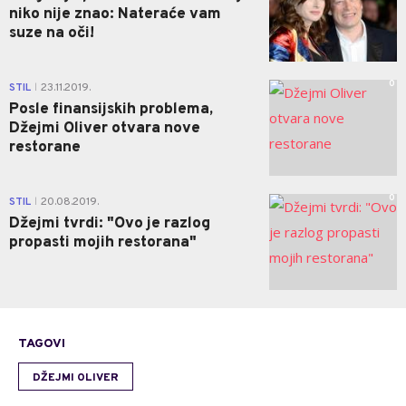
niko nije znao: Nateraće vam
suze na oči!
0
STIL
23.11.2019.
|
Posle finansijskih problema,
Džejmi Oliver otvara nove
restorane
0
STIL
20.08.2019.
|
Džejmi tvrdi: "Ovo je razlog
propasti mojih restorana"
TAGOVI
DŽEJMI OLIVER