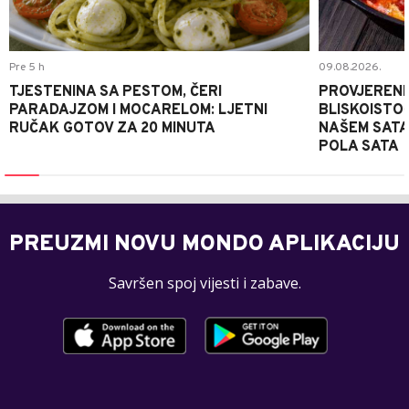
Pre 5 h
09.08.2026.
TJESTENINA SA PESTOM, ČERI
PROVJERENI
PARADAJZOM I MOCARELOM: LJETNI
BLISKOISTO
RUČAK GOTOV ZA 20 MINUTA
NAŠEM SATA
POLA SATA
PREUZMI NOVU MONDO APLIKACIJU
Savršen spoj vijesti i zabave.