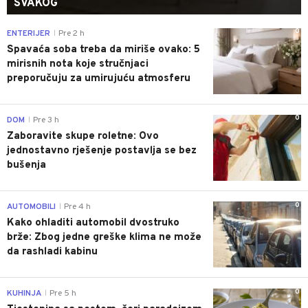
SVAKOG
0
ENTERIJER
Pre 2 h
|
Spavaća soba treba da miriše ovako: 5
mirisnih nota koje stručnjaci
preporučuju za umirujuću atmosferu
0
DOM
Pre 3 h
|
Zaboravite skupe roletne: Ovo
jednostavno rješenje postavlja se bez
bušenja
0
AUTOMOBILI
Pre 4 h
|
Kako ohladiti automobil dvostruko
brže: Zbog jedne greške klima ne može
da rashladi kabinu
0
KUHINJA
Pre 5 h
|