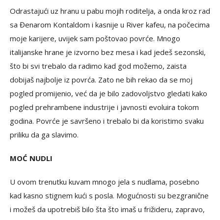
Odrastajući uz hranu u pabu mojih roditelja, a onda kroz rad
sa Đenarom Kontaldom i kasnije u River kafeu, na počecima
moje karijere, uvijek sam poštovao povrće. Mnogo
italijanske hrane je izvorno bez mesa i kad jedeš sezonski,
što bi svi trebalo da radimo kad god možemo, zaista
dobijaš najbolje iz povrća. Zato ne bih rekao da se moj
pogled promijenio, već da je bilo zadovoljstvo gledati kako
pogled prehrambene industrije i javnosti evoluira tokom
godina. Povrće je savršeno i trebalo bi da koristimo svaku
priliku da ga slavimo.
MOĆ NUDLI
U ovom trenutku kuvam mnogo jela s nudlama, posebno
kad kasno stignem kući s posla. Mogućnosti su bezgranične
i možeš da upotrebiš bilo šta što imaš u frižideru, zapravo,