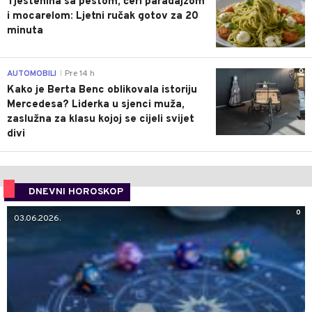
Tjestenina sa pestom, čeri paradajzom
i mocarelom: Ljetni ručak gotov za 20
minuta
0
AUTOMOBILI
Pre 14 h
|
Kako je Berta Benc oblikovala istoriju
Mercedesa? Liderka u sjenci muža,
zaslužna za klasu kojoj se cijeli svijet
divi
DNEVNI HOROSKOP
0
03.06.2026.