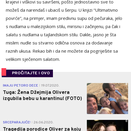
krajevi i viškovi su savršeni, pošto jednostavno sve to
možeš da narendaš i ubaciš u šerpu. U knjizi “Ultimativno
povrće”, na primjer, imam predivnu supu od pečuraka, jelo
s nudlama u malezijskom stilu, mirisnu i začinjenu, pa čak i
salatu s nudlama u tajlandskom stilu. Dakle, jasno je šta
mislim: nudle su stvarno odlična osnova za dodavanje
raznih ukusa. Rekao bih i da ne možete da pogriješite sa
velikom sječenom salatom.
PROČITAJTE I OVO
0
IMAJU PETORO DECE
19.07.2020.
|
Tuga: Žena Džejmija Olivera
izgubila bebu u karantinu! (FOTO)
0
SRCEPARAJUĆE!
26.06.2020.
|
Tragedija porodice Oliver za koju