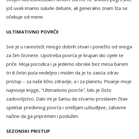
još uvek imamo sulude debate, ali generalno znam šta se
očekuje od mene.
ULTIMATIVNO POVRĆE
Sve je u ravnoteži: mnogo dobrih stvari i ponešto od onoga
za čim čeznete. Upotreba povrća je krupan dio cijele te
priče. Moja porodica i ja jedemo obroke bez mesa barem
tri ili četiri puta nedeljno i mislim da je to zaista zdrav
pristup – za naše lično zdravlje, a i za planetu. Pisanje moje
najnovije knjige, “Ultimativno povrće”, bilo je čisto
zadovoljstvo. Dalo mi je šansu da stvarno proslavim čitav
spektar predivnog povrća i smišljam uzbudljive, zabavne
načine da ga pripremim i poslužim.
SEZONSKI PRISTUP