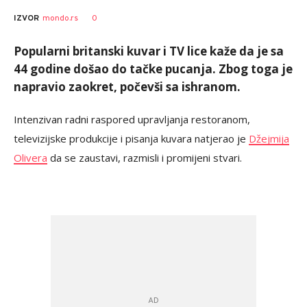
0
IZVOR
mondo.rs
Popularni britanski kuvar i TV lice kaže da je sa
44 godine došao do tačke pucanja. Zbog toga je
napravio zaokret, počevši sa ishranom.
Intenzivan radni raspored upravljanja restoranom,
televizijske produkcije i pisanja kuvara natjerao je
Džejmija
Olivera
da se zaustavi, razmisli i promijeni stvari.