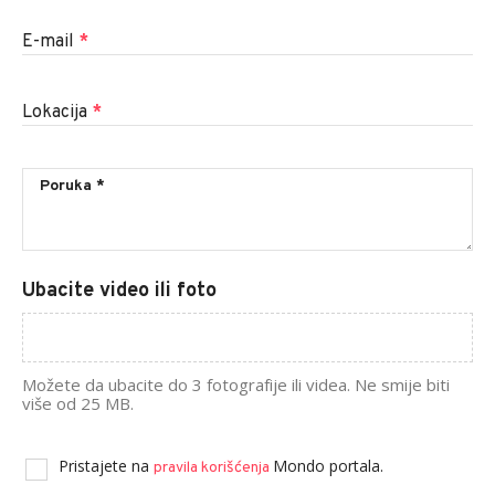
E-mail
*
Lokacija
*
Ubacite video ili foto
Možete da ubacite do 3 fotografije ili videa. Ne smije biti
više od 25 MB.
Pristajete na
Mondo portala.
pravila korišćenja