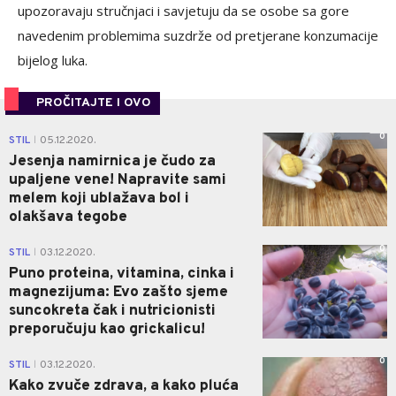
upozoravaju stručnjaci i savjetuju da se osobe sa gore
navedenim problemima suzdrže od pretjerane konzumacije
bijelog luka.
PROČITAJTE I OVO
0
STIL
05.12.2020.
|
Jesenja namirnica je čudo za
upaljene vene! Napravite sami
melem koji ublažava bol i
olakšava tegobe
0
STIL
03.12.2020.
|
Puno proteina, vitamina, cinka i
magnezijuma: Evo zašto sjeme
suncokreta čak i nutricionisti
preporučuju kao grickalicu!
0
STIL
03.12.2020.
|
Kako zvuče zdrava, a kako pluća