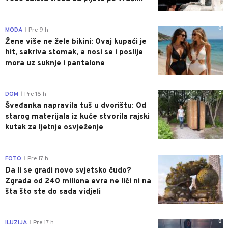
0
MODA
Pre 9 h
|
Žene više ne žele bikini: Ovaj kupaći je
hit, sakriva stomak, a nosi se i poslije
mora uz suknje i pantalone
0
DOM
Pre 16 h
|
Šveđanka napravila tuš u dvorištu: Od
starog materijala iz kuće stvorila rajski
kutak za ljetnje osvježenje
0
FOTO
Pre 17 h
|
Da li se gradi novo svjetsko čudo?
Zgrada od 240 miliona evra ne liči ni na
šta što ste do sada vidjeli
0
ILUZIJA
Pre 17 h
|