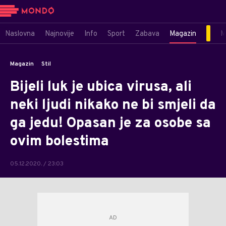
Naslovna
Najnovije
Info
Sport
Zabava
Magazin
M
Magazin
Stil
Bijeli luk je ubica virusa, ali
neki ljudi nikako ne bi smjeli da
ga jedu! Opasan je za osobe sa
ovim bolestima
05.12.2020. / 23:03