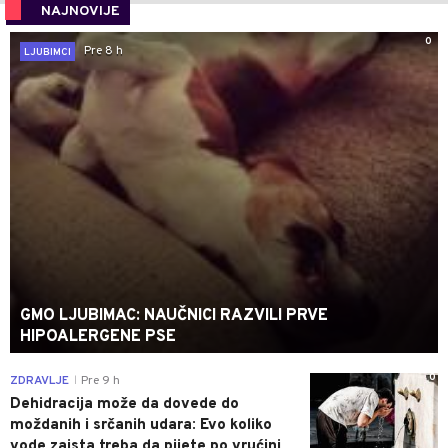
NAJNOVIJE
0
Pre 8 h
LJUBIMCI
GMO LJUBIMAC: NAUČNICI RAZVILI PRVE
HIPOALERGENE PSE
0
ZDRAVLJE
Pre 9 h
|
Dehidracija može da dovede do
moždanih i srčanih udara: Evo koliko
vode zaista treba da pijete po vrućini