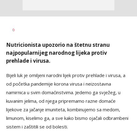
Dragana
AUTOR
0
Božić
Nutricionista upozorio na štetnu stranu
najpopularnijeg narodnog lijeka protiv
prehlade i virusa.
Bijeli luk je omiljeni narodni lijek protiv prehlade i virusa, a
od početka pandemije korona virusa i neizostavna
namirnica u svim domaćinstvima. Jedemo ga svježeg, u
kuvanim jelima, od njega pripremamo razne domaće
lijekove za jačanje imuniteta, kombinujemo sa medom,
limunom, kiselimo ga, a sve kako bismo ojačali odbrambeni
sistem i zaštitili se od bolesti.