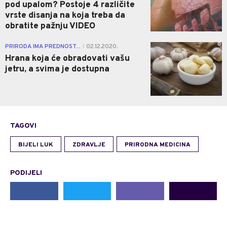
pod upalom? Postoje 4 različite
vrste disanja na koja treba da
obratite pažnju VIDEO
0
PRIRODA IMA PREDNOST...
02.12.2020.
|
Hrana koja će obradovati vašu
jetru, a svima je dostupna
TAGOVI
BIJELI LUK
ZDRAVLJE
PRIRODNA MEDICINA
PODIJELI