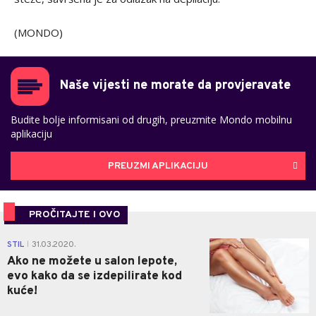
(MONDO)
Naše vijesti ne morate da provjeravate
Budite bolje informisani od drugih, preuzmite Mondo mobilnu
aplikaciju
PREUZMI APLIKACIJU
PROČITAJTE I OVO
0
STIL
31.03.2020.
|
Ako ne možete u salon lepote,
evo kako da se izdepilirate kod
kuće!