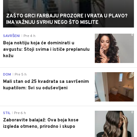
ZAŠTO GRCI FARBAJU PROZORE I VRATA U PLAVO?
IMA VAŽNIJU SVRHU NEGO ŠTO MISLITE
0
SAVRŠENI
Pre 4 h
|
Boja noktiju koja će dominirati u
avgustu: Stoji svima i ističe preplanulu
kožu
0
DOM
Pre 5 h
|
Mali stan od 25 kvadrata sa savršenim
kupatilom: Svi su oduševljeni
0
STIL
Pre 6 h
|
Zaboravite balajaž: Ova boja kose
izgleda otmeno, prirodno i skupo