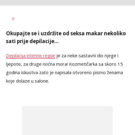
Vesna
AUTOR
0
Kerkez
Okupajte se i uzdržite od seksa makar nekoliko
sati prije depilacije...
Depilacija intimne regije
je za neke sastavni dio njege i
ljepote, za druge noćna mora! Kozmetičarka sa skoro 15
godina iskustva zato je napisala otvoreno pismo ženama
koje dolaze u salone.