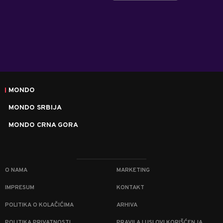
MONDO
MONDO SRBIJA
MONDO CRNA GORA
O NAMA
MARKETING
IMPRESUM
KONTAKT
POLITIKA O KOLAČIĆIMA
ARHIVA
POLITIKA PRIVATNOSTI
PRAVILA I USLOVI KORIŠĆENJA