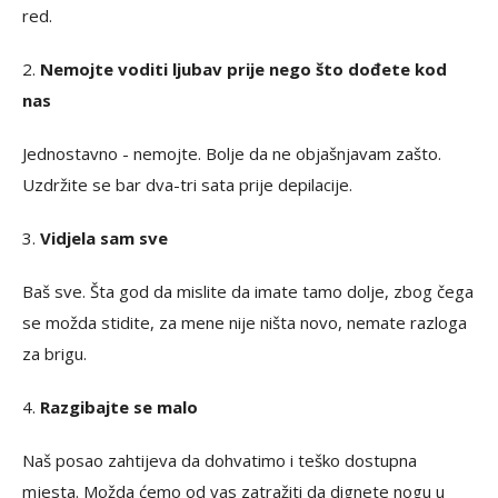
red.
2.
Nemojte voditi ljubav prije nego što dođete kod
nas
Jednostavno - nemojte. Bolje da ne objašnjavam zašto.
Uzdržite se bar dva-tri sata prije depilacije.
3.
Vidjela sam sve
Baš sve. Šta god da mislite da imate tamo dolje, zbog čega
se možda stidite, za mene nije ništa novo, nemate razloga
za brigu.
4.
Razgibajte se malo
Naš posao zahtijeva da dohvatimo i teško dostupna
mjesta. Možda ćemo od vas zatražiti da dignete nogu u